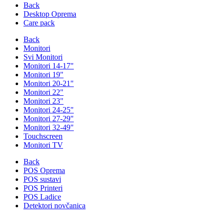
Back
Desktop Oprema
Care pack
Back
Monitori
Svi Monitori
Monitori 14-17"
Monitori 19"
Monitori 20-21"
Monitori 22"
Monitori 23"
Monitori 24-25"
Monitori 27-29"
Monitori 32-49"
Touchscreen
Monitori TV
Back
POS Oprema
POS sustavi
POS Printeri
POS Ladice
Detektori novčanica