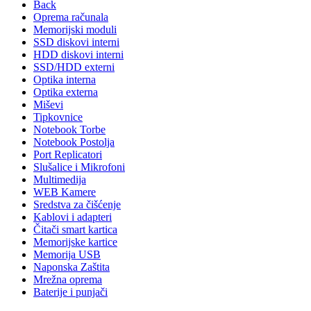
Back
Oprema računala
Memorijski moduli
SSD diskovi interni
HDD diskovi interni
SSD/HDD externi
Optika interna
Optika externa
Miševi
Tipkovnice
Notebook Torbe
Notebook Postolja
Port Replicatori
Slušalice i Mikrofoni
Multimedija
WEB Kamere
Sredstva za čišćenje
Kablovi i adapteri
Čitači smart kartica
Memorijske kartice
Memorija USB
Naponska Zaštita
Mrežna oprema
Baterije i punjači