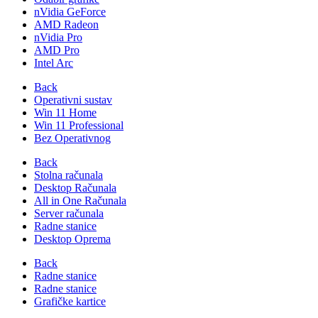
nVidia GeForce
AMD Radeon
nVidia Pro
AMD Pro
Intel Arc
Back
Operativni sustav
Win 11 Home
Win 11 Professional
Bez Operativnog
Back
Stolna računala
Desktop Računala
All in One Računala
Server računala
Radne stanice
Desktop Oprema
Back
Radne stanice
Radne stanice
Grafičke kartice