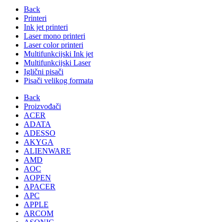
Back
Printeri
Ink jet printeri
Laser mono printeri
Laser color printeri
Multifunkcijski Ink jet
Multifunkcijski Laser
Iglični pisači
Pisači velikog formata
Back
Proizvođači
ACER
ADATA
ADESSO
AKYGA
ALIENWARE
AMD
AOC
AOPEN
APACER
APC
APPLE
ARCOM