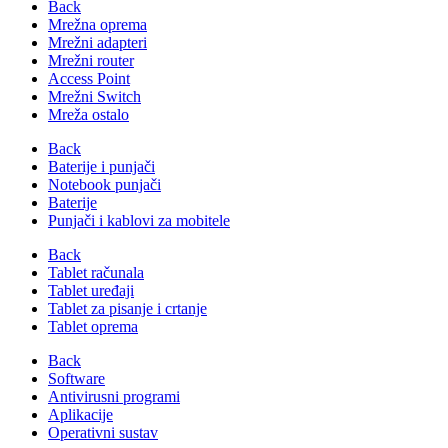
Back
Mrežna oprema
Mrežni adapteri
Mrežni router
Access Point
Mrežni Switch
Mreža ostalo
Back
Baterije i punjači
Notebook punjači
Baterije
Punjači i kablovi za mobitele
Back
Tablet računala
Tablet uređaji
Tablet za pisanje i crtanje
Tablet oprema
Back
Software
Antivirusni programi
Aplikacije
Operativni sustav