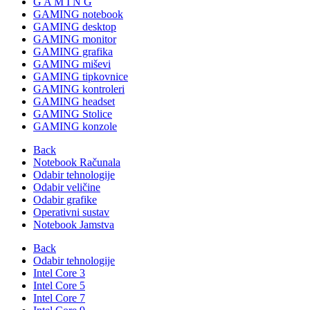
G A M I N G
GAMING notebook
GAMING desktop
GAMING monitor
GAMING grafika
GAMING miševi
GAMING tipkovnice
GAMING kontroleri
GAMING headset
GAMING Stolice
GAMING konzole
Back
Notebook Računala
Odabir tehnologije
Odabir veličine
Odabir grafike
Operativni sustav
Notebook Jamstva
Back
Odabir tehnologije
Intel Core 3
Intel Core 5
Intel Core 7