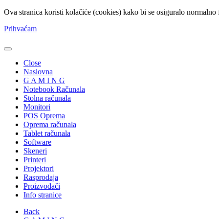
Ova stranica koristi kolačiće (cookies) kako bi se osiguralo normalno 
Prihvaćam
Close
Naslovna
G A M I N G
Notebook Računala
Stolna računala
Monitori
POS Oprema
Oprema računala
Tablet računala
Software
Skeneri
Printeri
Projektori
Rasprodaja
Proizvođači
Info stranice
Back