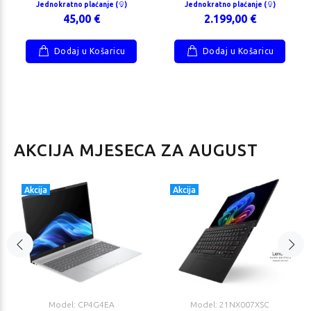
Jednokratno plaćanje (
)
Jednokratno plaćanje (
)
45,00 €
2.199,00 €
Dodaj u Košaricu
Dodaj u Košaricu
AKCIJA MJESECA ZA AUGUST
Akcija
Akcija
Model: CP4G4EA
Model: 21NX007XSC