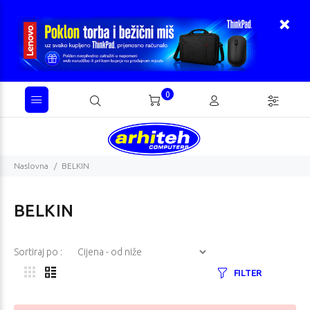
0
Naslovna
BELKIN
BELKIN
Sortiraj po :
FILTER