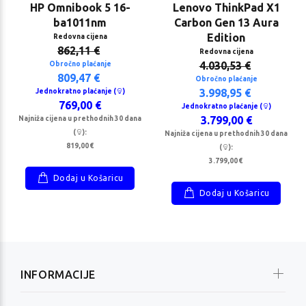
HP Omnibook 5 16-
Lenovo ThinkPad X1
ba1011nm
Carbon Gen 13 Aura
Edition
Redovna cijena
862,11 €
Redovna cijena
4.030,53 €
Obročno plaćanje
809,47 €
Obročno plaćanje
3.998,95 €
Jednokratno plaćanje (
)
769,00 €
Jednokratno plaćanje (
)
3.799,00 €
Najniža cijena u prethodnih 30 dana
(
):
Najniža cijena u prethodnih 30 dana
819,00 €
(
):
3.799,00 €
Dodaj u Košaricu
Dodaj u Košaricu
INFORMACIJE