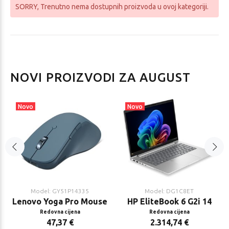
SORRY
, Trenutno nema dostupnih proizvoda u ovoj kategoriji.
NOVI PROIZVODI ZA AUGUST
Novo
Novo
Model: GY51P14335
Model: DG1C8ET
Lenovo Yoga Pro Mouse
HP EliteBook 6 G2i 14
Redovna cijena
Redovna cijena
47,37 €
2.314,74 €