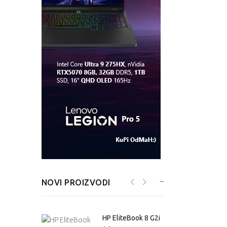
NOVI PROIZVODI
 Tower G1i
HP EliteBook 8 G2i