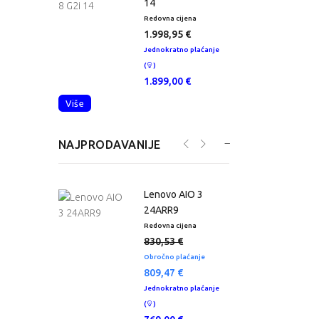
tation
14
 cijena
Redovna cijena
R
,16 €
1.998,95 €
atno plaćanje
Jednokratno plaćanje
J
(
)
(
,00 €
1.899,00 €
Više
NAJPRODAVANIJE
AiO
Lenovo AIO 3
tCenter E1
24ARR9
 cijena
Redovna cijena
R
2 €
830,53 €
atno plaćanje
Obročno plaćanje
J
809,47 €
(
0 €
Jednokratno plaćanje
(
)