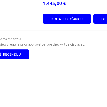
1.445,00 €
DODAJ U KOŠARICU
DET
ema recenzija.
iews require prior approval before they will be displayed.
ŠI RECENZIJU