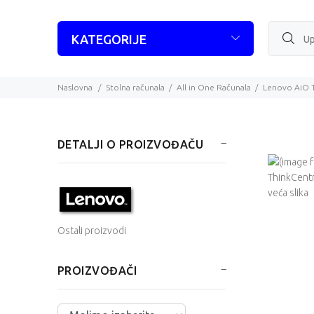
KATEGORIJE
Naslovna
Stolna računala
All in One Računala
Lenovo AiO 
DETALJI O PROIZVOĐAČU
veća slika
Ostali proizvodi
PROIZVOĐAČI
Izaberite ...