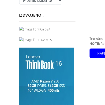
IZDVOJENO ...
Trenutno n
NOTE:
Rev
NAPI