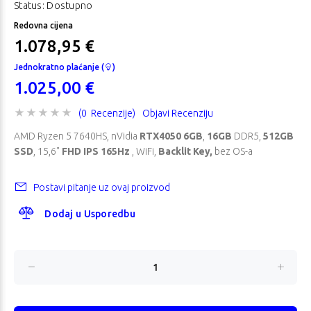
Status: Dostupno
Redovna cijena
1.078,95 €
Jednokratno plaćanje (
)
1.025,00 €
(0 Recenzije)
Objavi Recenziju
AMD Ryzen 5 7640HS, nVidia
RTX4050 6GB
,
16GB
DDR5,
512GB
SSD
, 15,6"
FHD IPS 165Hz
, WiFi,
Backlit Key,
bez OS-a
Postavi pitanje uz ovaj proizvod
Dodaj u Usporedbu