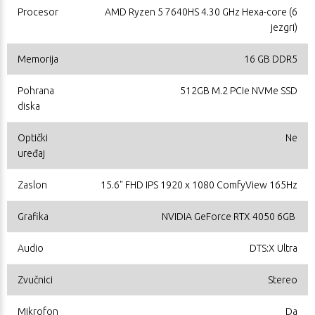
Procesor
AMD Ryzen 5 7640HS 4.30 GHz Hexa-core (6
jezgri)
Memorija
16 GB DDR5
Pohrana
512GB M.2 PCIe NVMe SSD
diska
Optički
Ne
uređaj
Zaslon
15.6" FHD IPS 1920 x 1080 ComfyView 165Hz
Grafika
NVIDIA GeForce RTX 4050 6GB
Audio
DTS:X Ultra
Zvučnici
Stereo
Mikrofon
Da