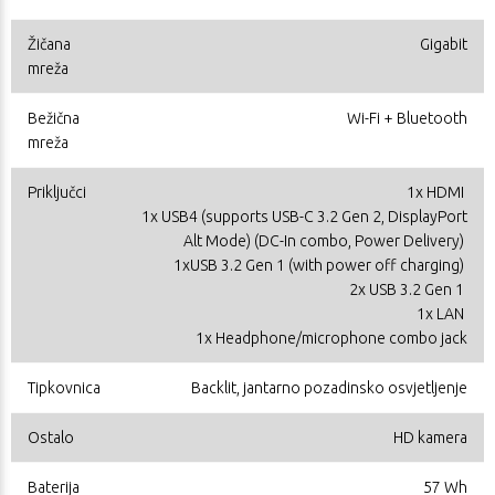
Žičana
Gigabit
mreža
Bežična
Wi-Fi + Bluetooth
mreža
Priključci
1x HDMI
1x USB4 (supports USB-C 3.2 Gen 2, DisplayPort
Alt Mode) (DC-In combo, Power Delivery)
1xUSB 3.2 Gen 1 (with power off charging)
2x USB 3.2 Gen 1
1x LAN
1x Headphone/microphone combo jack
Tipkovnica
Backlit, jantarno pozadinsko osvjetljenje
Ostalo
HD kamera
Baterija
57 Wh