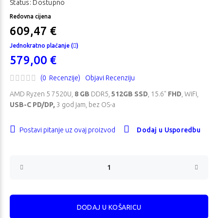
Status: Dostupno
Redovna cijena
609,47 €
Jednokratno plaćanje (
)
579,00 €
(0 Recenzije)
Objavi Recenziju
AMD Ryzen 5 7520U,
8 GB
DDR5,
512GB SSD
, 15.6"
FHD
, WiFi,
USB-C PD/DP,
3 god jam, bez OS-a
Postavi pitanje uz ovaj proizvod
Dodaj u Usporedbu