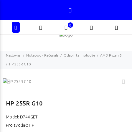
0
Naslovna
Notebook Računala
Odabir tehnologije
AMD Ryzen 5
HP 255R G10
HP 255R G10
Model:
D74XGET
Proizvođač: HP