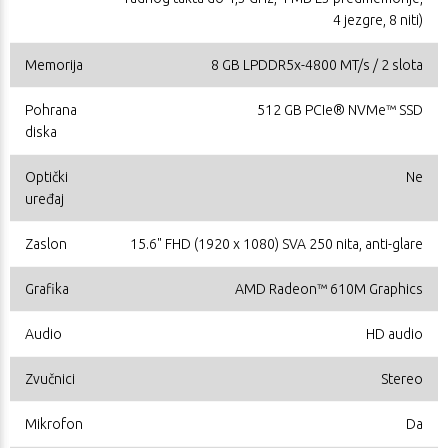
4 jezgre, 8 niti)
Memorija
8 GB LPDDR5x-4800 MT/s / 2 slota
Pohrana
512 GB PCIe® NVMe™ SSD
diska
Optički
Ne
uređaj
Zaslon
15.6" FHD (1920 x 1080) SVA 250 nita, anti-glare
Grafika
AMD Radeon™ 610M Graphics
Audio
HD audio
Zvučnici
Stereo
Mikrofon
Da