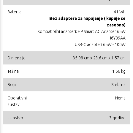
Baterija
41 Wh
Bez adaptera za napajanje ( kupuje se
zasebno)
Kompatibilni adapteri: HP Smart AC Adapter 65W
- H6Y89AA
USB-C adapteri 65W - 100W
Dimenzije
35.98 cm x 23.6 cm x 1.57 cm
Težina
1.66 kg
Boja
Srebrna
Operativni
Nema
sustav
Jamstvo
3 godine