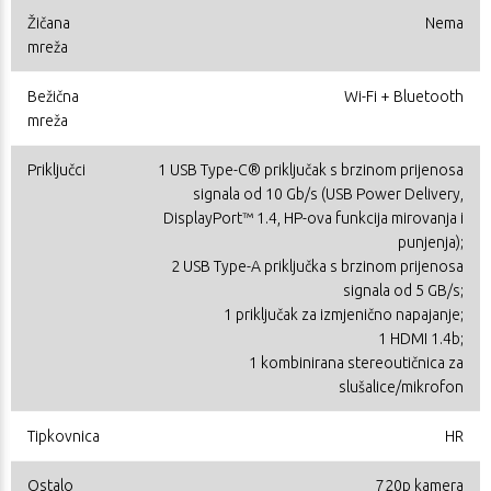
Žičana
Nema
mreža
Bežična
Wi-Fi + Bluetooth
mreža
Priključci
1 USB Type-C® priključak s brzinom prijenosa
signala od 10 Gb/s (USB Power Delivery,
DisplayPort™ 1.4, HP-ova funkcija mirovanja i
punjenja);
2 USB Type-A priključka s brzinom prijenosa
signala od 5 GB/s;
1 priključak za izmjenično napajanje;
1 HDMI 1.4b;
1 kombinirana stereoutičnica za
slušalice/mikrofon
Tipkovnica
HR
Ostalo
720p kamera