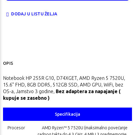
DODAJ U LISTU ŽELJA
OPIS
Notebook HP 255R G10, D74XGET, AMD Ryzen 5 7520U,
15.6" FHD, 8GB DDR5, 512GB SSD, AMD GPU, WiFi, bez
OS-a, Jamstvo 3 godine,
Bez adaptera za napajanje (
kupuje se zasebno )
Specifikacija
Procesor
AMD Ryzen™ 5 7520U (maksimalno povećanje
radnog takta do 4,3 GHz, 4 MB L3 predmemorije,