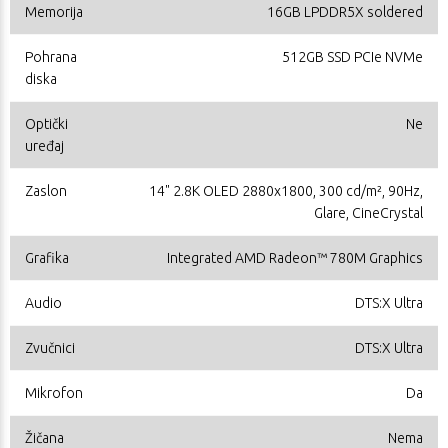
Memorija
16GB LPDDR5X soldered
Pohrana
512GB SSD PCIe NVMe
diska
Optički
Ne
uređaj
Zaslon
14" 2.8K OLED 2880x1800, 300 cd/m², 90Hz,
Glare, CineCrystal
Grafika
Integrated AMD Radeon™ 780M Graphics
Audio
DTS:X Ultra
Zvučnici
DTS:X Ultra
Mikrofon
Da
Žičana
Nema