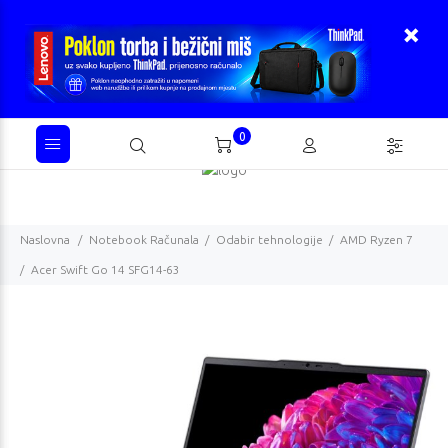
0
Naslovna
Notebook Računala
Odabir tehnologije
AMD Ryzen 7
Acer Swift Go 14 SFG14-63