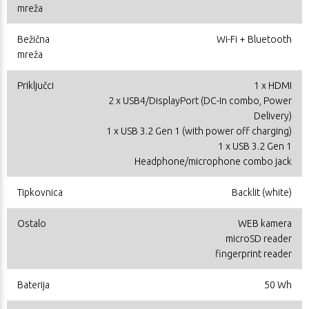
mreža
Bežična
Wi-Fi + Bluetooth
mreža
Priključci
1 x HDMI
2 x USB4/DisplayPort (DC-In combo, Power
Delivery)
1 x USB 3.2 Gen 1 (with power off charging)
1 x USB 3.2 Gen 1
Headphone/microphone combo jack
Tipkovnica
Backlit (white)
Ostalo
WEB kamera
microSD reader
fingerprint reader
Baterija
50 Wh