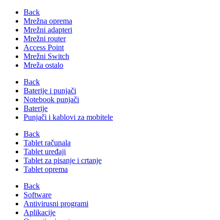
Back
Mrežna oprema
Mrežni adapteri
Mrežni router
Access Point
Mrežni Switch
Mreža ostalo
Back
Baterije i punjači
Notebook punjači
Baterije
Punjači i kablovi za mobitele
Back
Tablet računala
Tablet uređaji
Tablet za pisanje i crtanje
Tablet oprema
Back
Software
Antivirusni programi
Aplikacije