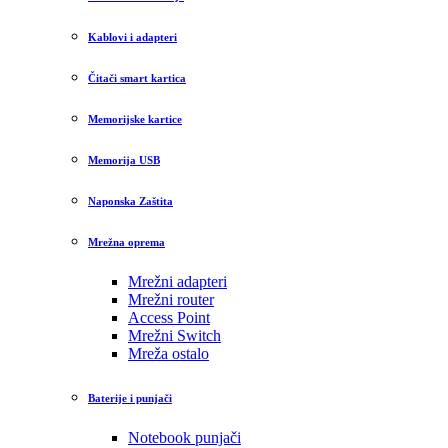
Kablovi i adapteri
Čitači smart kartica
Memorijske kartice
Memorija USB
Naponska Zaštita
Mrežna oprema
Mrežni adapteri
Mrežni router
Access Point
Mrežni Switch
Mreža ostalo
Baterije i punjači
Notebook punjači