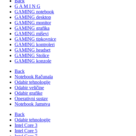
Back
G A M I N G
GAMING notebook
GAMING desktop
GAMING monitor
GAMING grafika
GAMING miševi
GAMING tipkovnice
GAMING kontroleri
GAMING headset
GAMING Stolice
GAMING konzole
Back
Notebook Računala
Odabir tehnologije
Odabir veličine
Odabir grafike
Operativni sustav
Notebook Jamstva
Back
Odabir tehnologije
Intel Core 3
Intel Core 5