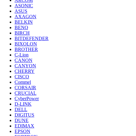
ARCOM
ASONIC
ASUS
AXAGON
BELKIN
BENQ
BIRCH
BITDEFENDER
BIXOLON
BROTHER
C-Lion
CANON
CANYON
CHERRY
CISCO
Commel
CORSAIR
CRUCIAL
CyberPower
D-LINK
DELL
DIGITUS
DUNE
EDIMAX
EPSON