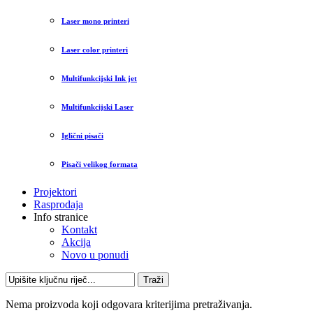
Laser mono printeri
Laser color printeri
Multifunkcijski Ink jet
Multifunkcijski Laser
Iglični pisači
Pisači velikog formata
Projektori
Rasprodaja
Info stranice
Kontakt
Akcija
Novo u ponudi
Traži
Nema proizvoda koji odgovara kriterijima pretraživanja.