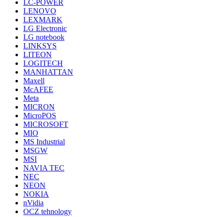
LC-POWER
LENOVO
LEXMARK
LG Electronic
LG notebook
LINKSYS
LITEON
LOGITECH
MANHATTAN
Maxell
McAFEE
Meta
MICRON
MicroPOS
MICROSOFT
MIO
MS Industrial
MSGW
MSI
NAVIA TEC
NEC
NEON
NOKIA
nVidia
OCZ tehnology