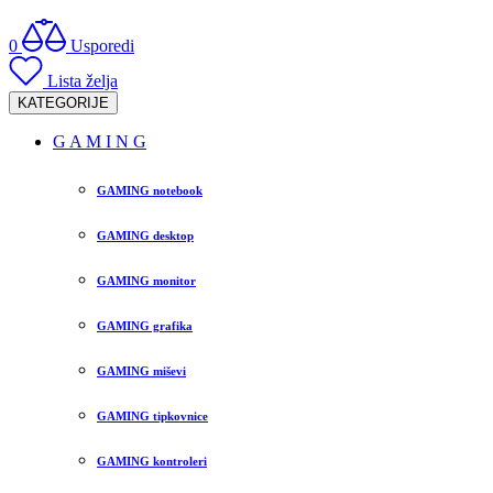
0
Usporedi
Lista želja
KATEGORIJE
G A M I N G
GAMING notebook
GAMING desktop
GAMING monitor
GAMING grafika
GAMING miševi
GAMING tipkovnice
GAMING kontroleri