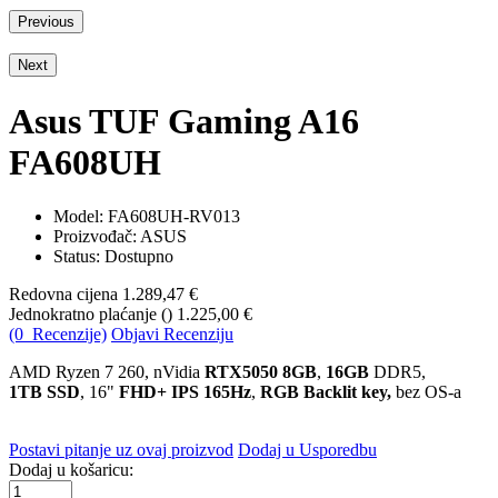
Previous
Next
Asus TUF Gaming A16
FA608UH
Model:
FA608UH-RV013
Proizvođač: ASUS
Status: Dostupno
Redovna cijena
1.289,47 €
Jednokratno plaćanje (
)
1.225,00 €
(0 Recenzije)
Objavi Recenziju
AMD Ryzen 7 260, nVidia
RTX5050 8GB
,
16GB
DDR5,
1TB SSD
, 16"
FHD+ IPS 165Hz
,
RGB Backlit key,
bez OS-a
Postavi pitanje uz ovaj proizvod
Dodaj u Usporedbu
Dodaj u košaricu: