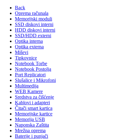
Back
Oprema računala
Memorijski moduli
SSD diskovi interni
HDD diskovi interni
SSD/HDD externi
Optika interna
Optika externa
Miševi
Tipkovnice
Notebook Torbe
Notebook Postolja
Port Replicatori
Slušalice i Mikrofoni
Multimedija
WEB Kamere
Sredstva za čišćenje
Kablovi i adapteri
Čitači smart kartica
Memorijske kartice
Memorija USB
Naponska Zaštita
Mrežna oprema
Baterije i punjači