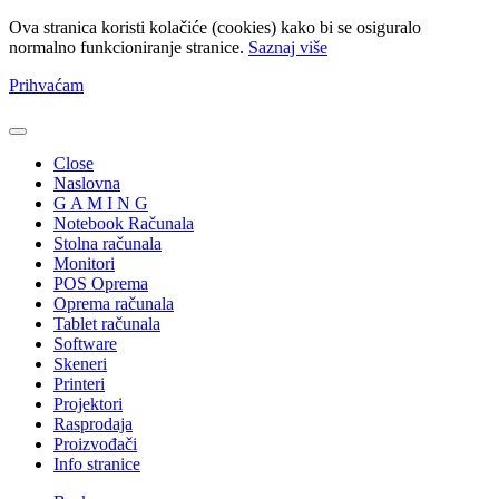
Ova stranica koristi kolačiće (cookies) kako bi se osiguralo
normalno funkcioniranje stranice.
Saznaj više
Prihvaćam
Close
Naslovna
G A M I N G
Notebook Računala
Stolna računala
Monitori
POS Oprema
Oprema računala
Tablet računala
Software
Skeneri
Printeri
Projektori
Rasprodaja
Proizvođači
Info stranice