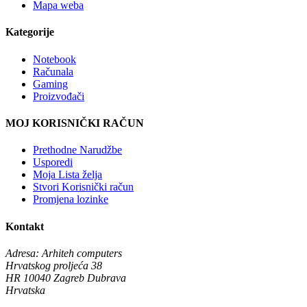
Mapa weba
Kategorije
Notebook
Računala
Gaming
Proizvođači
MOJ KORISNIČKI RAČUN
Prethodne Narudžbe
Usporedi
Moja Lista želja
Stvori Korisnički račun
Promjena lozinke
Kontakt
Adresa:
Arhiteh computers
Hrvatskog proljeća 38
HR 10040 Zagreb Dubrava
Hrvatska