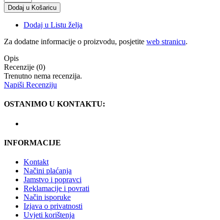
Dodaj u Listu želja
Za dodatne informacije o proizvodu, posjetite
web stranicu
.
Opis
Recenzije (0)
Trenutno nema recenzija.
Napiši Recenziju
OSTANIMO U KONTAKTU:
INFORMACIJE
Kontakt
Načini plaćanja
Jamstvo i popravci
Reklamacije i povrati
Način isporuke
Izjava o privatnosti
Uvjeti korištenja