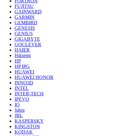
FORTRON
FUJITSU
GAINWARD
GARMIN
GEMBIRD
GENESIS
GENIUS
GIGABYTE
GOCLEVER
HAIER
Hiksemi
HP
HP IPG
HUAWEI
HUAWEI HONOR
INNO3D
INTEL
INTER-TECH
IPEVO
IQ
Jabra
JBL
KASPERSKY
KINGSTON
KODAK