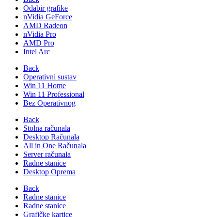
Odabir grafike
nVidia GeForce
AMD Radeon
nVidia Pro
AMD Pro
Intel Arc
Back
Operativni sustav
Win 11 Home
Win 11 Professional
Bez Operativnog
Back
Stolna računala
Desktop Računala
All in One Računala
Server računala
Radne stanice
Desktop Oprema
Back
Radne stanice
Radne stanice
Grafičke kartice