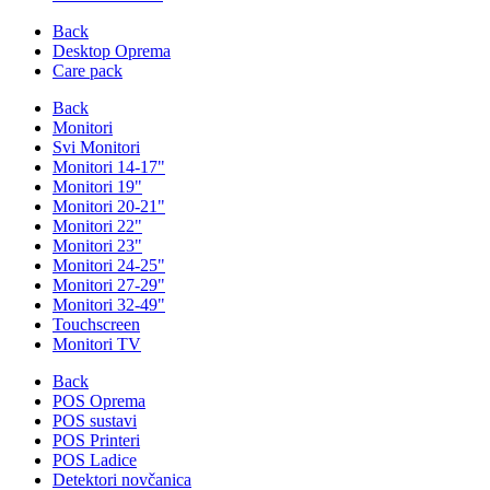
Back
Desktop Oprema
Care pack
Back
Monitori
Svi Monitori
Monitori 14-17"
Monitori 19"
Monitori 20-21"
Monitori 22"
Monitori 23"
Monitori 24-25"
Monitori 27-29"
Monitori 32-49"
Touchscreen
Monitori TV
Back
POS Oprema
POS sustavi
POS Printeri
POS Ladice
Detektori novčanica