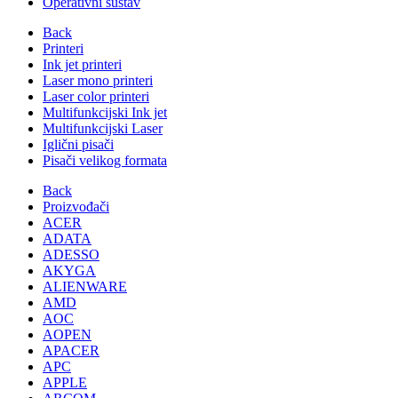
Operativni sustav
Back
Printeri
Ink jet printeri
Laser mono printeri
Laser color printeri
Multifunkcijski Ink jet
Multifunkcijski Laser
Iglični pisači
Pisači velikog formata
Back
Proizvođači
ACER
ADATA
ADESSO
AKYGA
ALIENWARE
AMD
AOC
AOPEN
APACER
APC
APPLE