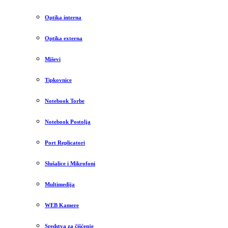
Optika interna
Optika externa
Miševi
Tipkovnice
Notebook Torbe
Notebook Postolja
Port Replicatori
Slušalice i Mikrofoni
Multimedija
WEB Kamere
Sredstva za čišćenje