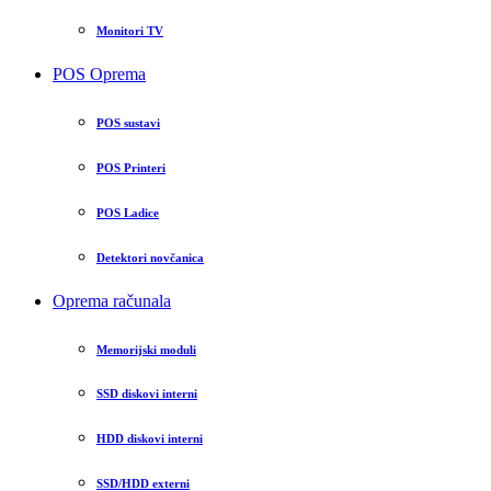
Monitori TV
POS Oprema
POS sustavi
POS Printeri
POS Ladice
Detektori novčanica
Oprema računala
Memorijski moduli
SSD diskovi interni
HDD diskovi interni
SSD/HDD externi