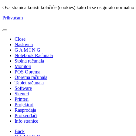
Ova stranica koristi kolačiće (cookies) kako bi se osiguralo normalno 
Prihvaćam
Close
Naslovna
G A M I N G
Notebook Računala
Stolna računala
Monitori
POS Oprema
Oprema računala
Tablet računala
Software
Skeneri
Printeri
Projektori
Rasprodaja
Proizvođači
Info stranice
Back