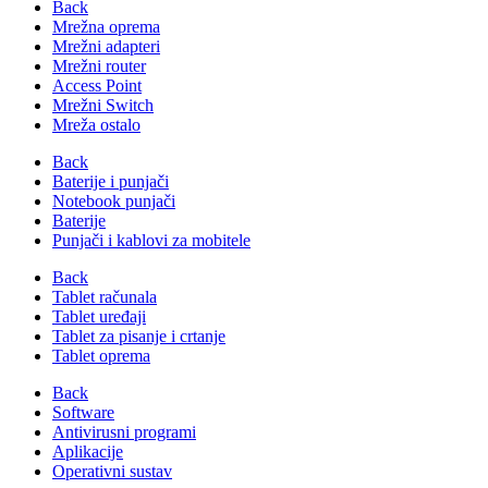
Back
Mrežna oprema
Mrežni adapteri
Mrežni router
Access Point
Mrežni Switch
Mreža ostalo
Back
Baterije i punjači
Notebook punjači
Baterije
Punjači i kablovi za mobitele
Back
Tablet računala
Tablet uređaji
Tablet za pisanje i crtanje
Tablet oprema
Back
Software
Antivirusni programi
Aplikacije
Operativni sustav