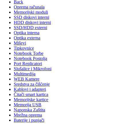
Back
Oprema računala
Memorijski moduli
SSD diskovi interni
HDD diskovi interni
SSD/HDD externi
Optika interna
Optika externa
Miševi
Tipkovnice
Notebook Torbe
Notebook Postolja
Port Replicatori
Slušalice i Mikrofoni
Multimedija
WEB Kamere
Sredstva za čišćenje
Kablovi i adapteri
Čitači smart kartica
Memorijske kartice
Memorija USB
Naponska Zaštita
Mrežna oprema
Baterije i punjači