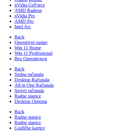
nVidia GeForce
AMD Radeon
nVidia Pro
AMD Pro
Intel Arc
Back
Operativni sustav
Win 11 Home
Win 11 Professional
Bez Operativnog
Back
Stolna računala
Desktop Računala
All in One Računala
Server računala
Radne stanice
Desktop Oprema
Back
Radne stanice
Radne stanice
Grafičke kartice