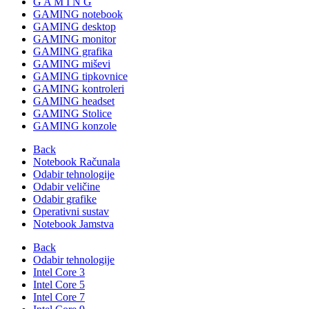
G A M I N G
GAMING notebook
GAMING desktop
GAMING monitor
GAMING grafika
GAMING miševi
GAMING tipkovnice
GAMING kontroleri
GAMING headset
GAMING Stolice
GAMING konzole
Back
Notebook Računala
Odabir tehnologije
Odabir veličine
Odabir grafike
Operativni sustav
Notebook Jamstva
Back
Odabir tehnologije
Intel Core 3
Intel Core 5
Intel Core 7