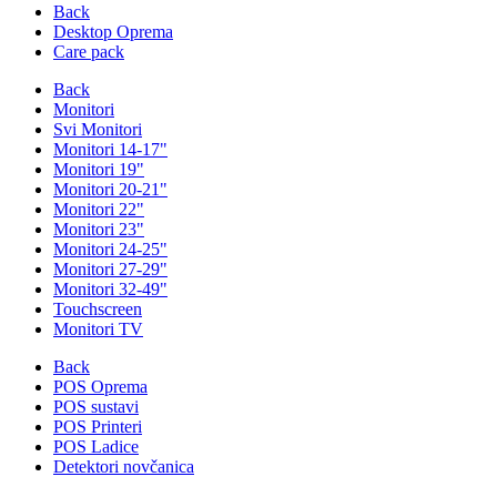
Back
Desktop Oprema
Care pack
Back
Monitori
Svi Monitori
Monitori 14-17"
Monitori 19"
Monitori 20-21"
Monitori 22"
Monitori 23"
Monitori 24-25"
Monitori 27-29"
Monitori 32-49"
Touchscreen
Monitori TV
Back
POS Oprema
POS sustavi
POS Printeri
POS Ladice
Detektori novčanica