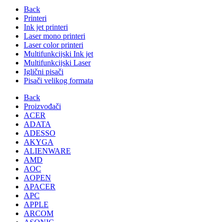
Back
Printeri
Ink jet printeri
Laser mono printeri
Laser color printeri
Multifunkcijski Ink jet
Multifunkcijski Laser
Iglični pisači
Pisači velikog formata
Back
Proizvođači
ACER
ADATA
ADESSO
AKYGA
ALIENWARE
AMD
AOC
AOPEN
APACER
APC
APPLE
ARCOM