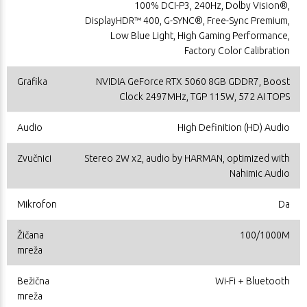
100% DCI-P3, 240Hz, Dolby Vision®,
DisplayHDR™ 400, G-SYNC®, Free-Sync Premium,
Low Blue Light, High Gaming Performance,
Factory Color Calibration
Grafika
NVIDIA GeForce RTX 5060 8GB GDDR7, Boost
Clock 2497MHz, TGP 115W, 572 AI TOPS
Audio
High Definition (HD) Audio
Zvučnici
Stereo 2W x2, audio by HARMAN, optimized with
Nahimic Audio
Mikrofon
Da
Žičana
100/1000M
mreža
Bežična
Wi-Fi + Bluetooth
mreža