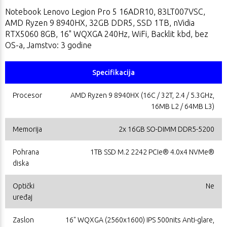
Notebook Lenovo Legion Pro 5 16ADR10, 83LT007VSC,
AMD Ryzen 9 8940HX, 32GB DDR5, SSD 1TB, nVidia
RTX5060 8GB, 16" WQXGA 240Hz, WiFi, Backlit kbd, bez
OS-a, Jamstvo: 3 godine
Specifikacija
Procesor
AMD Ryzen 9 8940HX (16C / 32T, 2.4 / 5.3GHz,
16MB L2 / 64MB L3)
Memorija
2x 16GB SO-DIMM DDR5-5200
Pohrana
1TB SSD M.2 2242 PCIe® 4.0x4 NVMe®
diska
Optički
Ne
uređaj
Zaslon
16" WQXGA (2560x1600) IPS 500nits Anti-glare,