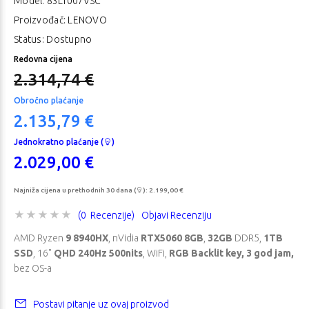
Model:
83LT007VSC
Proizvođač: LENOVO
Status: Dostupno
Redovna cijena
2.314,74 €
Obročno plaćanje
2.135,79 €
Jednokratno plaćanje (
)
2.029,00 €
Najniža cijena u prethodnih 30 dana (
):
2.199,00 €
(0 Recenzije)
Objavi Recenziju
AMD Ryzen
9 8940HX
, nVidia
RTX5060 8GB
,
32GB
DDR5,
1TB
SSD
, 16"
QHD 240Hz 500nits
, WiFi,
RGB Backlit key, 3 god jam,
bez OS-a
Postavi pitanje uz ovaj proizvod