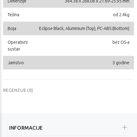
Dimenzije
364.38 x 268.06 x 21.69-25.95 mm
Težina
od 2.4kg
Boja
Eclipse Black, Aluminium (Top), PC-ABS (Bottom)
Operativni
bez OS-a
sustav
Jamstvo
3 godine
RECENZIJE (0)
INFORMACIJE