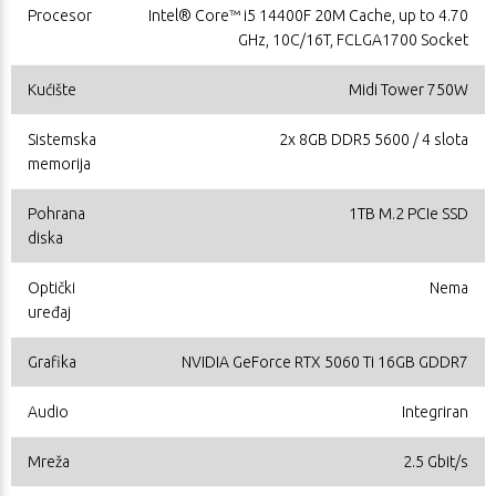
Procesor
Intel® Core™ i5 14400F 20M Cache, up to 4.70
GHz, 10C/16T, FCLGA1700 Socket
Kućište
Midi Tower 750W
Sistemska
2x 8GB DDR5 5600 / 4 slota
memorija
Pohrana
1TB M.2 PCIe SSD
diska
Optički
Nema
uređaj
Grafika
NVIDIA GeForce RTX 5060 Ti 16GB GDDR7
Audio
Integriran
Mreža
2.5 Gbit/s