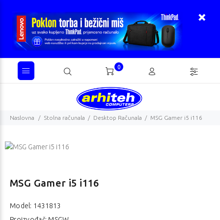
0
Naslovna
Stolna računala
Desktop Računala
MSG Gamer i5 i116
MSG Gamer i5 i116
Model:
1431813
Proizvođač: MSGW