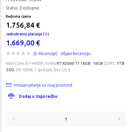
Status: Dostupno
Redovna cijena
1.756,84 €
Jednokratno plaćanje (
)
1.669,00 €
(0 Recenzije)
Objavi Recenziju
Intel Core i5-14400F, nVidia
RTX5060 Ti 16GB
,
16GB
DDR5,
1TB
SSD
, DP, HDMI, 3 god jam, bez OS-a
Postavi pitanje uz ovaj proizvod
Dodaj u Usporedbu