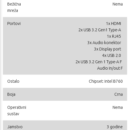
Bežična
Nema
mreža
Portovi
1x HDMI
2x USB 3.2 Gen1 Type-A
1x RJ45
3x Audio konektor
3x Display port
4x USB 2.0
2x USB 3.2 Gen 1 Type-A F
Audio In/out F
Ostalo
Chipset: Intel B760
Boja
Crna
Operativni
Nema
sustav
Jamstvo
3 godine