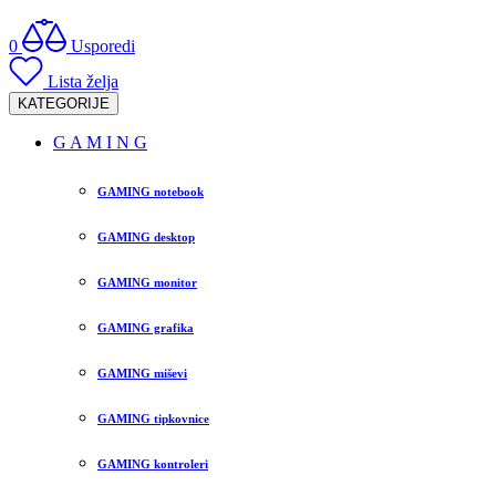
0
Usporedi
Lista želja
KATEGORIJE
G A M I N G
GAMING notebook
GAMING desktop
GAMING monitor
GAMING grafika
GAMING miševi
GAMING tipkovnice
GAMING kontroleri