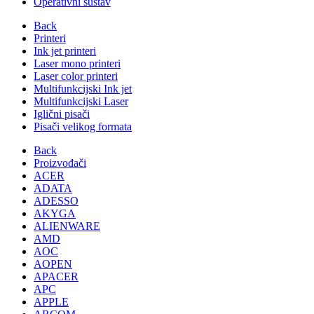
Operativni sustav
Back
Printeri
Ink jet printeri
Laser mono printeri
Laser color printeri
Multifunkcijski Ink jet
Multifunkcijski Laser
Iglični pisači
Pisači velikog formata
Back
Proizvođači
ACER
ADATA
ADESSO
AKYGA
ALIENWARE
AMD
AOC
AOPEN
APACER
APC
APPLE