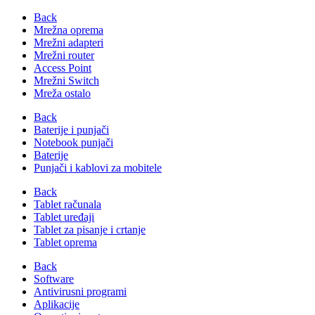
Back
Mrežna oprema
Mrežni adapteri
Mrežni router
Access Point
Mrežni Switch
Mreža ostalo
Back
Baterije i punjači
Notebook punjači
Baterije
Punjači i kablovi za mobitele
Back
Tablet računala
Tablet uređaji
Tablet za pisanje i crtanje
Tablet oprema
Back
Software
Antivirusni programi
Aplikacije