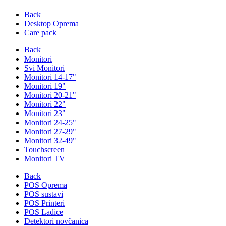
Back
Desktop Oprema
Care pack
Back
Monitori
Svi Monitori
Monitori 14-17"
Monitori 19"
Monitori 20-21"
Monitori 22"
Monitori 23"
Monitori 24-25"
Monitori 27-29"
Monitori 32-49"
Touchscreen
Monitori TV
Back
POS Oprema
POS sustavi
POS Printeri
POS Ladice
Detektori novčanica