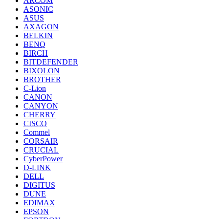
ARCOM
ASONIC
ASUS
AXAGON
BELKIN
BENQ
BIRCH
BITDEFENDER
BIXOLON
BROTHER
C-Lion
CANON
CANYON
CHERRY
CISCO
Commel
CORSAIR
CRUCIAL
CyberPower
D-LINK
DELL
DIGITUS
DUNE
EDIMAX
EPSON