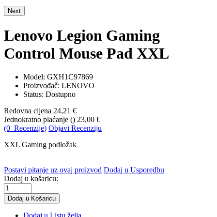
Next
Lenovo Legion Gaming
Control Mouse Pad XXL
Model:
GXH1C97869
Proizvođač: LENOVO
Status: Dostupno
Redovna cijena
24,21 €
Jednokratno plaćanje (
)
23,00 €
(0 Recenzije)
Objavi Recenziju
XXL Gaming podložak
Postavi pitanje uz ovaj proizvod
Dodaj u Usporedbu
Dodaj u košaricu:
Dodaj u Listu želja