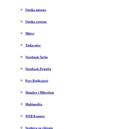
Optika interna
Optika externa
Miševi
Tipkovnice
Notebook Torbe
Notebook Postolja
Port Replicatori
Slušalice i Mikrofoni
Multimedija
WEB Kamere
Sredstva za čišćenje