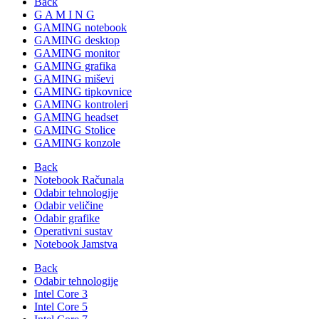
Back
G A M I N G
GAMING notebook
GAMING desktop
GAMING monitor
GAMING grafika
GAMING miševi
GAMING tipkovnice
GAMING kontroleri
GAMING headset
GAMING Stolice
GAMING konzole
Back
Notebook Računala
Odabir tehnologije
Odabir veličine
Odabir grafike
Operativni sustav
Notebook Jamstva
Back
Odabir tehnologije
Intel Core 3
Intel Core 5