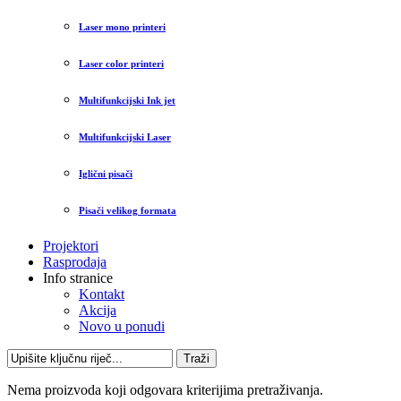
Laser mono printeri
Laser color printeri
Multifunkcijski Ink jet
Multifunkcijski Laser
Iglični pisači
Pisači velikog formata
Projektori
Rasprodaja
Info stranice
Kontakt
Akcija
Novo u ponudi
Traži
Nema proizvoda koji odgovara kriterijima pretraživanja.