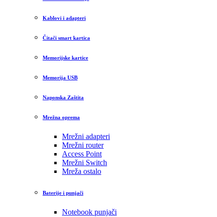
Kablovi i adapteri
Čitači smart kartica
Memorijske kartice
Memorija USB
Naponska Zaštita
Mrežna oprema
Mrežni adapteri
Mrežni router
Access Point
Mrežni Switch
Mreža ostalo
Baterije i punjači
Notebook punjači