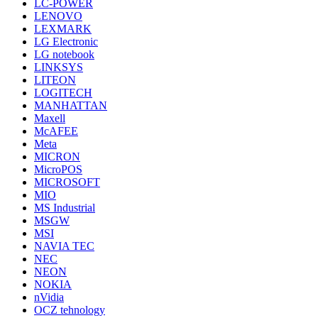
LC-POWER
LENOVO
LEXMARK
LG Electronic
LG notebook
LINKSYS
LITEON
LOGITECH
MANHATTAN
Maxell
McAFEE
Meta
MICRON
MicroPOS
MICROSOFT
MIO
MS Industrial
MSGW
MSI
NAVIA TEC
NEC
NEON
NOKIA
nVidia
OCZ tehnology