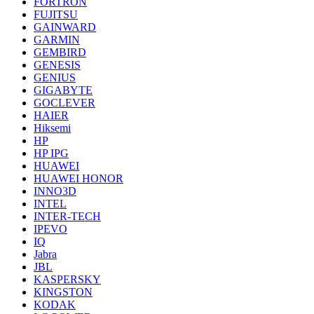
FORTRON
FUJITSU
GAINWARD
GARMIN
GEMBIRD
GENESIS
GENIUS
GIGABYTE
GOCLEVER
HAIER
Hiksemi
HP
HP IPG
HUAWEI
HUAWEI HONOR
INNO3D
INTEL
INTER-TECH
IPEVO
IQ
Jabra
JBL
KASPERSKY
KINGSTON
KODAK