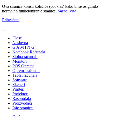
Ova stranica koristi kolačiće (cookies) kako bi se osiguralo
normalno funkcioniranje stranice.
Saznaj više
Prihvaćam
Close
Naslovna
G A M I N G
Notebook Računala
Stolna računala
Monitori
POS Oprema
Oprema računala
Tablet računala
Software
Skeneri
Printeri
Projektori
Rasprodaja
Proizvođači
Info stranice