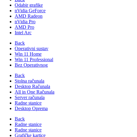
Odabir grafike
nVidia GeForce
AMD Radeon
nVidia Pro
AMD Pro
Intel Arc
Back
Operativni sustav
Win 11 Home
Win 11 Professional
Bez Operativnog
Back
Stolna računala
Desktop Računala
All in One Računala
Server računala
Radne stanice
Desktop Oprema
Back
Radne stanice
Radne stanice
Grafičke kartice