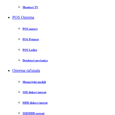
Monitori TV
POS Oprema
POS sustavi
POS Printeri
POS Ladice
Detektori novčanica
Oprema računala
Memorijski moduli
SSD diskovi interni
HDD diskovi interni
SSD/HDD externi