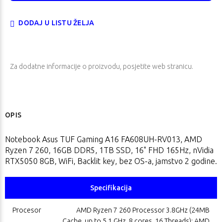
DODAJ U LISTU ŽELJA
Za dodatne informacije o proizvodu, posjetite
web stranicu
.
OPIS
Notebook Asus TUF Gaming A16 FA608UH-RV013, AMD
Ryzen 7 260, 16GB DDR5, 1TB SSD, 16" FHD 165Hz, nVidia
RTX5050 8GB, WiFi, Backlit key, bez OS-a, jamstvo 2 godine.
Specifikacija
Procesor
AMD Ryzen 7 260 Processor 3.8GHz (24MB
Cache, up to 5.1 GHz, 8 cores, 16 Threads); AMD