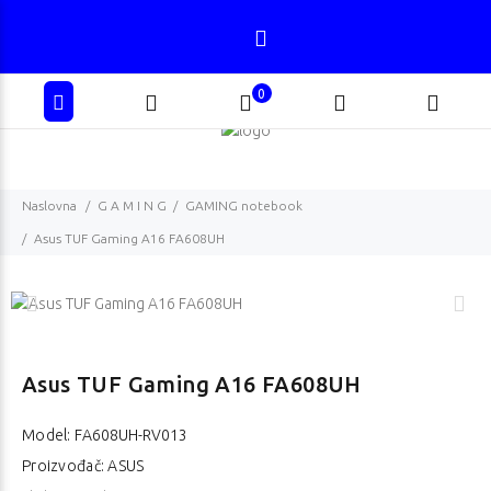
0
Naslovna
G A M I N G
GAMING notebook
Asus TUF Gaming A16 FA608UH
Asus TUF Gaming A16 FA608UH
Model:
FA608UH-RV013
Proizvođač: ASUS