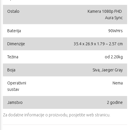
Ostalo
Kamera 1080p FHD
Aura Sync
Baterija
90WHrs
Dimenzije
35.4 x 26.9 x 1.79 ~ 2.57 cm
Težina
od 2.20kg
Boja
Siva, Jaeger Gray
Operativni
Nema
sustav
Jamstvo
2 godine
Za dodatne informacije o proizvodu, posjetite
web stranicu
.