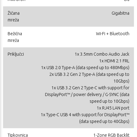
Žičana
Gigabitna
mreža
Bežična
Wi-Fi + Bluetooth
mreža
Priključci
1x 3.5mm Combo Audio Jack
1x HDMI 2.1 FRL
1x USB 2.0 Type-A (data speed up to 480Mbps)
2x USB 3.2 Gen 2 Type-A (data speed up to
10Gbps)
1x USB 3.2 Gen 2 Type-C with support for
DisplayPort™ / power delivery / G-SYNC (data
speed up to 10Gbps)
1x RJ45 LAN port
1x Type-C USB 4 with support for DisplayPort™
(data speed up to 40Gbps)
Tipkovnica
1-Zone RGB Backlit