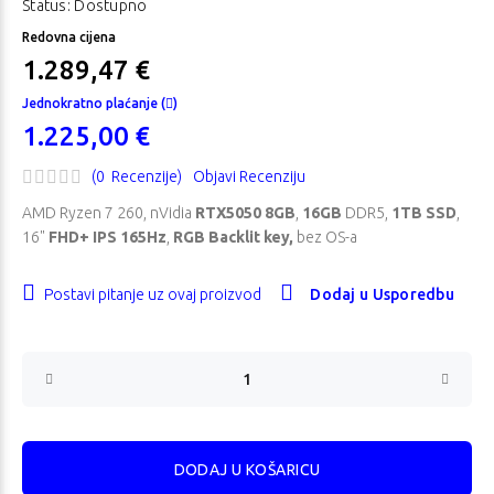
Status: Dostupno
Redovna cijena
1.289,47 €
Jednokratno plaćanje (
)
1.225,00 €
(0 Recenzije)
Objavi Recenziju
AMD Ryzen 7 260, nVidia
RTX5050 8GB
,
16GB
DDR5,
1TB SSD
,
16"
FHD+ IPS 165Hz
,
RGB Backlit key,
bez OS-a
Postavi pitanje uz ovaj proizvod
Dodaj u Usporedbu