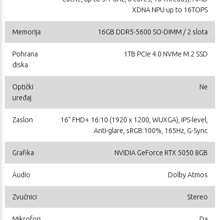
XDNA NPU up to 16TOPS
Memorija
16GB DDR5-5600 SO-DIMM / 2 slota
Pohrana
1TB PCIe 4.0 NVMe M.2 SSD
diska
Optički
Ne
uređaj
Zaslon
16" FHD+ 16:10 (1920 x 1200, WUXGA), IPS-level,
Anti-glare, sRGB:100%, 165Hz, G-Sync
Grafika
NVIDIA GeForce RTX 5050 8GB
Audio
Dolby Atmos
Zvučnici
Stereo
Mikrofon
Da