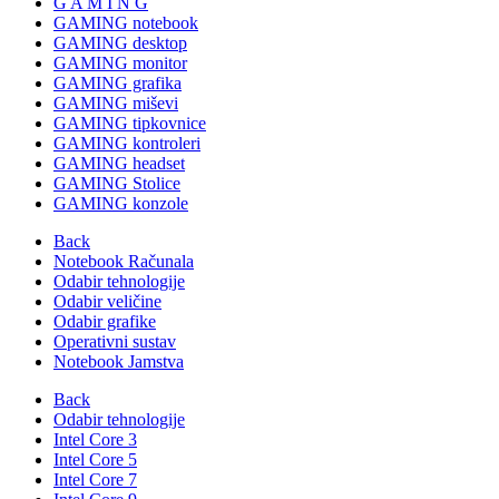
G A M I N G
GAMING notebook
GAMING desktop
GAMING monitor
GAMING grafika
GAMING miševi
GAMING tipkovnice
GAMING kontroleri
GAMING headset
GAMING Stolice
GAMING konzole
Back
Notebook Računala
Odabir tehnologije
Odabir veličine
Odabir grafike
Operativni sustav
Notebook Jamstva
Back
Odabir tehnologije
Intel Core 3
Intel Core 5
Intel Core 7