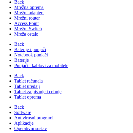
Back
Mrežna oprema
Mrežni adapteri
Mrežni router
Access Point
Mrežni Switch
Mreža ostalo
Back
Baterije i punjači
Notebook punjači
Baterije
Punjači i kablovi za mobitele
Back
Tablet računala
Tablet uređaji
Tablet za pisanje i crtanje
Tablet oprema
Back
Software
Antivirusni programi
Aplikacije
Operativni sustav