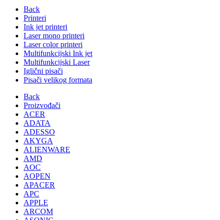
Back
Printeri
Ink jet printeri
Laser mono printeri
Laser color printeri
Multifunkcijski Ink jet
Multifunkcijski Laser
Iglični pisači
Pisači velikog formata
Back
Proizvođači
ACER
ADATA
ADESSO
AKYGA
ALIENWARE
AMD
AOC
AOPEN
APACER
APC
APPLE
ARCOM