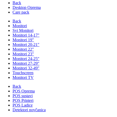
Back
Desktop Oprema
Care pack
Back
Monitori
Svi Monitori
Monitori 14-17"
Monitori 19"
Monitori 20-21"
Monitori 22"
Monitori 23"
Monitori 24-25"
Monitori 27-29"
Monitori 32-49"
Touchscreen
Monitori TV
Back
POS Oprema
POS sustavi
POS Printeri
POS Ladice
Detektori novčanica