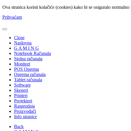
Ova stranica koristi kolačiće (cookies) kako bi se osiguralo normalno 
Prihvaćam
Close
Naslovna
G A M I N G
Notebook Računala
Stolna računala
Monitori
POS Oprema
Oprema računala
Tablet računala
Software
Skeneri
Printeri
Projektori
Rasprodaja
Proizvođači
Info stranice
Back