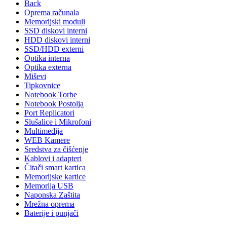
Back
Oprema računala
Memorijski moduli
SSD diskovi interni
HDD diskovi interni
SSD/HDD externi
Optika interna
Optika externa
Miševi
Tipkovnice
Notebook Torbe
Notebook Postolja
Port Replicatori
Slušalice i Mikrofoni
Multimedija
WEB Kamere
Sredstva za čišćenje
Kablovi i adapteri
Čitači smart kartica
Memorijske kartice
Memorija USB
Naponska Zaštita
Mrežna oprema
Baterije i punjači