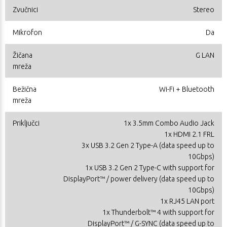
Zvučnici
Stereo
Mikrofon
Da
Žičana
G LAN
mreža
Bežična
Wi-Fi + Bluetooth
mreža
Priključci
1x 3.5mm Combo Audio Jack
1x HDMI 2.1 FRL
3x USB 3.2 Gen 2 Type-A (data speed up to
10Gbps)
1x USB 3.2 Gen 2 Type-C with support for
DisplayPort™ / power delivery (data speed up to
10Gbps)
1x RJ45 LAN port
1x Thunderbolt™ 4 with support for
DisplayPort™ / G-SYNC (data speed up to