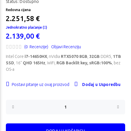
Status: Dostupno
Redovna cijena
2.251,58 €
Jednokratno plaćanje (
)
2.139,00 €
(0 Recenzije)
Objavi Recenziju
Intel Core
i7-14650HX
, nVidia
RTX5070 8GB
,
32GB
DDR5,
1TB
SSD
, 16"
QHD 165Hz
, WiFi,
RGB Backlit key, sRGB:100%
, bez
OS-a
Postavi pitanje uz ovaj proizvod
Dodaj u Usporedbu