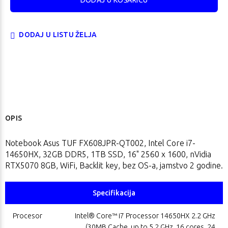
DODAJ U LISTU ŽELJA
OPIS
Notebook Asus TUF FX608JPR-QT002, Intel Core i7-
14650HX, 32GB DDR5, 1TB SSD, 16" 2560 x 1600, nVidia
RTX5070 8GB, WiFi, Backlit key, bez OS-a, jamstvo 2 godine.
Specifikacija
Procesor
Intel® Core™ i7 Processor 14650HX 2.2 GHz
(30MB Cache, up to 5.2 GHz, 16 cores, 24