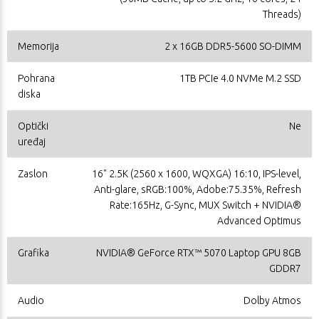
Threads)
Memorija
2 x 16GB DDR5-5600 SO-DIMM
Pohrana
1TB PCIe 4.0 NVMe M.2 SSD
diska
Optički
Ne
uređaj
Zaslon
16" 2.5K (2560 x 1600, WQXGA) 16:10, IPS-level,
Anti-glare, sRGB:100%, Adobe:75.35%, Refresh
Rate:165Hz, G-Sync, MUX Switch + NVIDIA®
Advanced Optimus
Grafika
NVIDIA® GeForce RTX™ 5070 Laptop GPU 8GB
GDDR7
Audio
Dolby Atmos