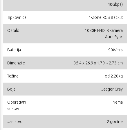
40Gbps)
Tipkovnica
1-Zone RGB Backlit
Ostalo
1080P FHD IR kamera
Aura Sync
Baterija
90WHrs
Dimenzije
35.4 x 26.9 x 1.79 ~ 2.73 cm
Težina
od 2.20kg
Boja
Jaeger Gray
Operativni
Nema
sustav
Jamstvo
2 godine