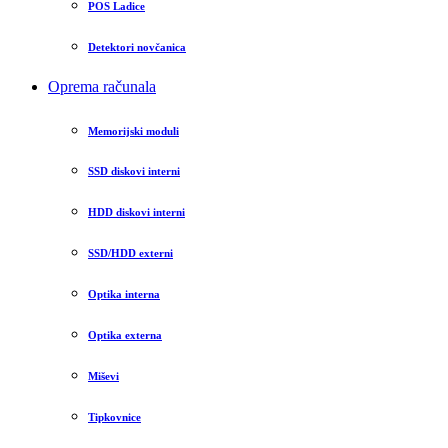
POS Ladice
Detektori novčanica
Oprema računala
Memorijski moduli
SSD diskovi interni
HDD diskovi interni
SSD/HDD externi
Optika interna
Optika externa
Miševi
Tipkovnice