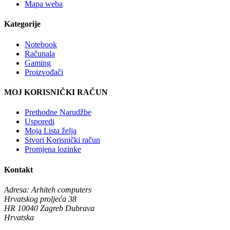
Mapa weba
Kategorije
Notebook
Računala
Gaming
Proizvođači
MOJ KORISNIČKI RAČUN
Prethodne Narudžbe
Usporedi
Moja Lista želja
Stvori Korisnički račun
Promjena lozinke
Kontakt
Adresa:
Arhiteh computers
Hrvatskog proljeća 38
HR 10040 Zagreb Dubrava
Hrvatska