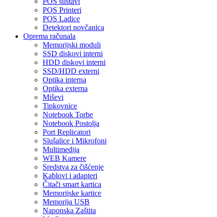
POS sustavi
POS Printeri
POS Ladice
Detektori novčanica
Oprema računala
Memorijski moduli
SSD diskovi interni
HDD diskovi interni
SSD/HDD externi
Optika interna
Optika externa
Miševi
Tipkovnice
Notebook Torbe
Notebook Postolja
Port Replicatori
Slušalice i Mikrofoni
Multimedija
WEB Kamere
Sredstva za čišćenje
Kablovi i adapteri
Čitači smart kartica
Memorijske kartice
Memorija USB
Naponska Zaštita