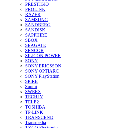
PRESTIGIO
PROLINK
RAZER
SAMSUNG
SANDBERG
SANDISK
SAPPHIRE
SBOX
SEAGATE
SENCOR
SILICON POWER
SONY
SONY ERICSSON
SONY OPTIARC
SONY PlayStation
SPIRE
Sunmi
SWEEX
TECHLY
TELE2
TOSHIBA
TP-LINK
TRANSCEND
Transmedia
TYCO Electronics