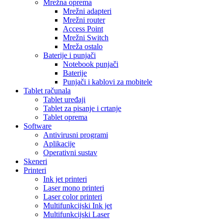
Mrežna oprema
Mrežni adapteri
Mrežni router
Access Point
Mrežni Switch
Mreža ostalo
Baterije i punjači
Notebook punjači
Baterije
Punjači i kablovi za mobitele
Tablet računala
Tablet uređaji
Tablet za pisanje i crtanje
Tablet oprema
Software
Antivirusni programi
Aplikacije
Operativni sustav
Skeneri
Printeri
Ink jet printeri
Laser mono printeri
Laser color printeri
Multifunkcijski Ink jet
Multifunkcijski Laser