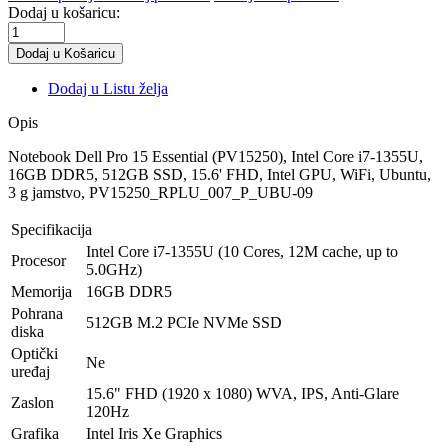
Dodaj u košaricu:
Dodaj u Listu želja
Opis
Notebook Dell Pro 15 Essential (PV15250), Intel Core i7-1355U,
16GB DDR5, 512GB SSD, 15.6' FHD, Intel GPU, WiFi, Ubuntu,
3 g jamstvo, PV15250_RPLU_007_P_UBU-09
Specifikacija
Intel Core i7-1355U (10 Cores, 12M cache, up to
Procesor
5.0GHz)
Memorija
16GB DDR5
Pohrana
512GB M.2 PCIe NVMe SSD
diska
Optički
Ne
uređaj
15.6" FHD (1920 x 1080) WVA, IPS, Anti-Glare
Zaslon
120Hz
Grafika
Intel Iris Xe Graphics