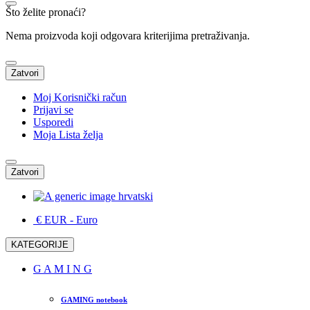
Što želite pronaći?
Nema proizvoda koji odgovara kriterijima pretraživanja.
Zatvori
Moj Korisnički račun
Prijavi se
Usporedi
Moja Lista želja
Zatvori
hrvatski
€ EUR
- Euro
KATEGORIJE
G A M I N G
GAMING notebook