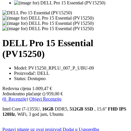
DELL Pro 15 Essential
(PV15250)
Model:
PV15250_RPLU_007_P_UBU-09
Proizvođač: DELL
Status: Dostupno
Redovna cijena
1.009,47 €
Jednokratno plaćanje (
)
959,00 €
(0 Recenzije)
Objavi Recenziju
Intel Core i7-1355U,
16GB
DDR5,
512GB SSD
, 15.6''
FHD IPS
120Hz
, WiFi, 3 god jam, Ubuntu
Postavi pitanje uz ovaj proizvod
Dodaj u Usporedbu