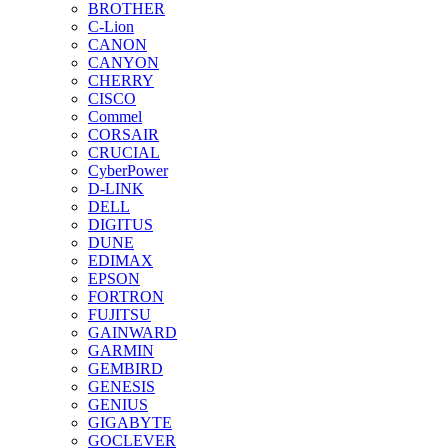
BROTHER
C-Lion
CANON
CANYON
CHERRY
CISCO
Commel
CORSAIR
CRUCIAL
CyberPower
D-LINK
DELL
DIGITUS
DUNE
EDIMAX
EPSON
FORTRON
FUJITSU
GAINWARD
GARMIN
GEMBIRD
GENESIS
GENIUS
GIGABYTE
GOCLEVER