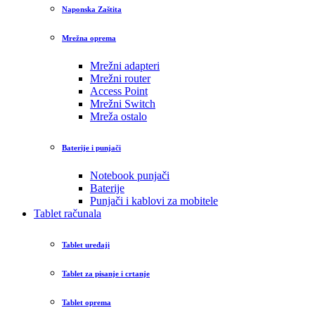
Naponska Zaštita
Mrežna oprema
Mrežni adapteri
Mrežni router
Access Point
Mrežni Switch
Mreža ostalo
Baterije i punjači
Notebook punjači
Baterije
Punjači i kablovi za mobitele
Tablet računala
Tablet uređaji
Tablet za pisanje i crtanje
Tablet oprema