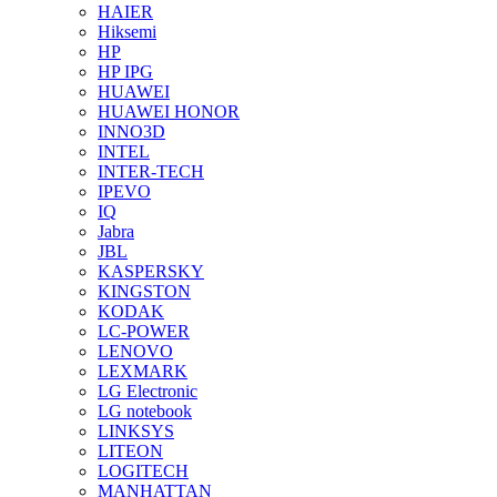
HAIER
Hiksemi
HP
HP IPG
HUAWEI
HUAWEI HONOR
INNO3D
INTEL
INTER-TECH
IPEVO
IQ
Jabra
JBL
KASPERSKY
KINGSTON
KODAK
LC-POWER
LENOVO
LEXMARK
LG Electronic
LG notebook
LINKSYS
LITEON
LOGITECH
MANHATTAN