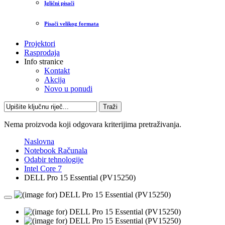
Iglični pisači
Pisači velikog formata
Projektori
Rasprodaja
Info stranice
Kontakt
Akcija
Novo u ponudi
Traži
Nema proizvoda koji odgovara kriterijima pretraživanja.
Naslovna
Notebook Računala
Odabir tehnologije
Intel Core 7
DELL Pro 15 Essential (PV15250)