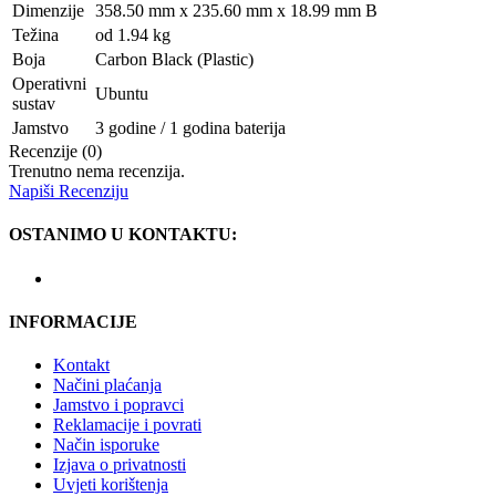
Dimenzije
358.50 mm x 235.60 mm x 18.99 mm B
Težina
od 1.94 kg
Boja
Carbon Black (Plastic)
Operativni
Ubuntu
sustav
Jamstvo
3 godine / 1 godina baterija
Recenzije (0)
Trenutno nema recenzija.
Napiši Recenziju
OSTANIMO U KONTAKTU:
INFORMACIJE
Kontakt
Načini plaćanja
Jamstvo i popravci
Reklamacije i povrati
Način isporuke
Izjava o privatnosti
Uvjeti korištenja