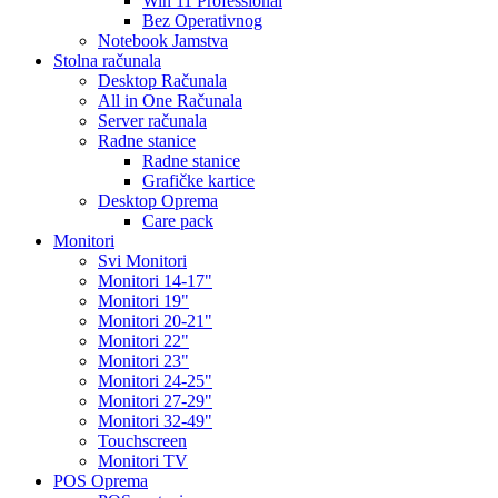
Win 11 Professional
Bez Operativnog
Notebook Jamstva
Stolna računala
Desktop Računala
All in One Računala
Server računala
Radne stanice
Radne stanice
Grafičke kartice
Desktop Oprema
Care pack
Monitori
Svi Monitori
Monitori 14-17"
Monitori 19"
Monitori 20-21"
Monitori 22"
Monitori 23"
Monitori 24-25"
Monitori 27-29"
Monitori 32-49"
Touchscreen
Monitori TV
POS Oprema