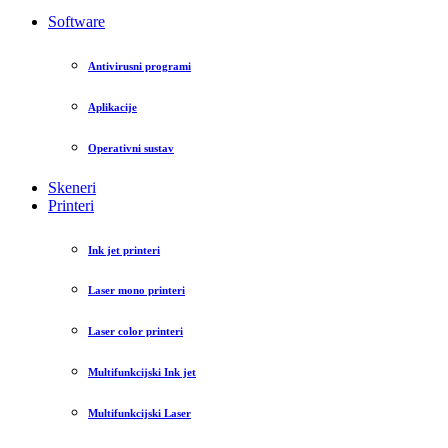
Software
Antivirusni programi
Aplikacije
Operativni sustav
Skeneri
Printeri
Ink jet printeri
Laser mono printeri
Laser color printeri
Multifunkcijski Ink jet
Multifunkcijski Laser