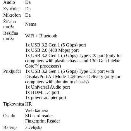
Audio
Da
Zvučnici
Da
Mikrofon
Da
Žičana
Nema
mreža
Bežična
WiFi + Bluetooth
mreža
1x USB 3.2 Gen 1 (5 Gbps) port
1x USB 2.0 (480 Mbps) port
1x USB 3.2 Gen 1 (5 Gbps) Type-C® port (only for
computers with plastic chassis and 13th Gen Intel®
Core™ processors)
Priključci
1x USB 3.2 Gen 1 (5 Gbps) Type-C® port with
DisplayPort Alt Mode 1.4/Power Delivery (only for
computers with aluminum chassis)
1x Universal Audio port
1x HDMI 1.4 port
1x power-adapter port
Tipkovnica
HR
Web kamera
Ostalo
SD card reader
Fingerprint Reader
Baterija
3 ćelijska