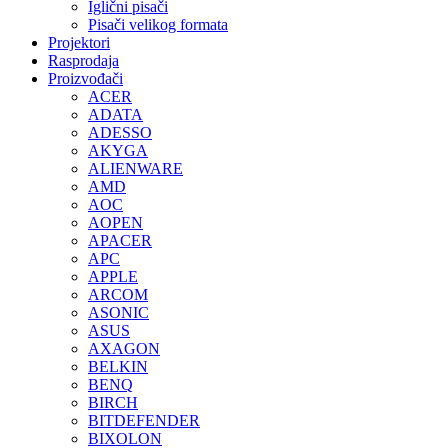
Iglični pisači
Pisači velikog formata
Projektori
Rasprodaja
Proizvođači
ACER
ADATA
ADESSO
AKYGA
ALIENWARE
AMD
AOC
AOPEN
APACER
APC
APPLE
ARCOM
ASONIC
ASUS
AXAGON
BELKIN
BENQ
BIRCH
BITDEFENDER
BIXOLON