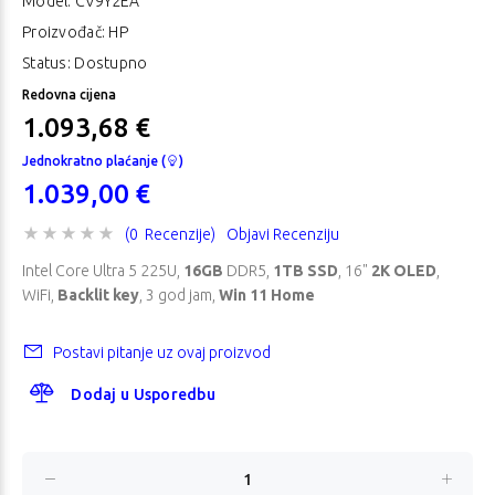
Model:
CV9Y2EA
Proizvođač: HP
Status: Dostupno
Redovna cijena
1.093,68 €
Jednokratno plaćanje (
)
1.039,00 €
(0 Recenzije)
Objavi Recenziju
Intel Core Ultra 5 225U,
16GB
DDR5,
1TB SSD
, 16"
2K OLED
,
WiFi,
Backlit key
, 3 god jam,
Win 11 Home
Postavi pitanje uz ovaj proizvod
Dodaj u Usporedbu