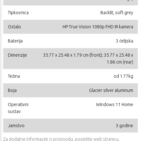
Tipkovnica
Backlit, soft grey
Ostalo
HP True Vision 1080p FHD IR kamera
Baterija
3 ćelijska
Dimenzije
35.77 x 25.48 x 1.79 cm (front); 35.77 x 25.48 x
1.86 cm (rear)
Težina
od 1.77kg
Boja
Glacier silver aluminum
Operativni
Windows 11 Home
sustav
Jamstvo
3 godine
Za dodatne informacije o proizvodu, posjetite
web stranicu
.