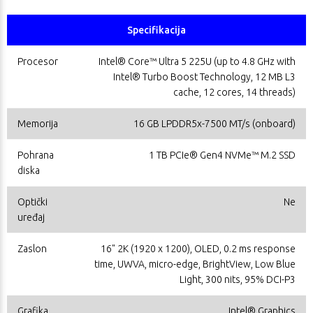
Specifikacija
Procesor
Intel® Core™ Ultra 5 225U (up to 4.8 GHz with
Intel® Turbo Boost Technology, 12 MB L3
cache, 12 cores, 14 threads)
Memorija
16 GB LPDDR5x-7500 MT/s (onboard)
Pohrana
1 TB PCIe® Gen4 NVMe™ M.2 SSD
diska
Optički
Ne
uređaj
Zaslon
16" 2K (1920 x 1200), OLED, 0.2 ms response
time, UWVA, micro-edge, BrightView, Low Blue
Light, 300 nits, 95% DCI-P3
Grafika
Intel® Graphics