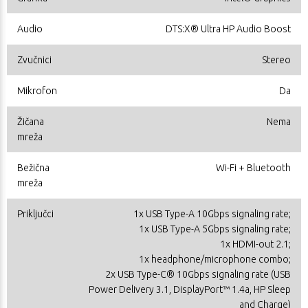
Audio
DTS:X® Ultra HP Audio Boost
Zvučnici
Stereo
Mikrofon
Da
Žičana
Nema
mreža
Bežična
Wi-Fi + Bluetooth
mreža
Priključci
1x USB Type-A 10Gbps signaling rate;
1x USB Type-A 5Gbps signaling rate;
1x HDMI-out 2.1;
1x headphone/microphone combo;
2x USB Type-C® 10Gbps signaling rate (USB
Power Delivery 3.1, DisplayPort™ 1.4a, HP Sleep
and Charge)