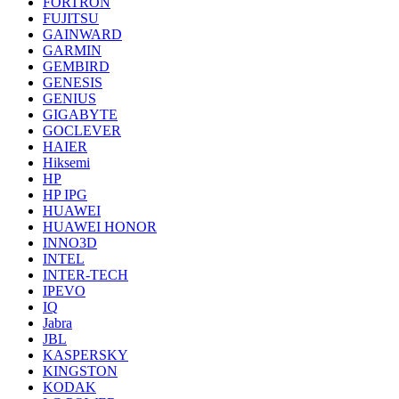
FORTRON
FUJITSU
GAINWARD
GARMIN
GEMBIRD
GENESIS
GENIUS
GIGABYTE
GOCLEVER
HAIER
Hiksemi
HP
HP IPG
HUAWEI
HUAWEI HONOR
INNO3D
INTEL
INTER-TECH
IPEVO
IQ
Jabra
JBL
KASPERSKY
KINGSTON
KODAK