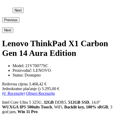
Next
Previous
Next
Lenovo ThinkPad X1 Carbon
Gen 14 Aura Edition
Model:
21V70077SC
Proizvođač: LENOVO
Status: Dostupno
Redovna cijena
3.468,42 €
Jednokratno plaćanje (
)
3.295,00 €
(0 Recenzije)
Objavi Recenziju
Intel Core Ultra 5 325U,
32GB
DDR5,
512GB SSD
, 14.0"
WUXGA IPS 500nits Touch
, WiFi,
Backlit key, 100% sRGB
, 3
god jam,
Win 11 Pro