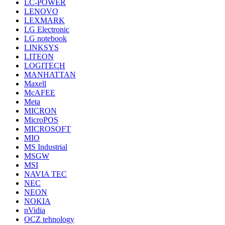
LC-POWER
LENOVO
LEXMARK
LG Electronic
LG notebook
LINKSYS
LITEON
LOGITECH
MANHATTAN
Maxell
McAFEE
Meta
MICRON
MicroPOS
MICROSOFT
MIO
MS Industrial
MSGW
MSI
NAVIA TEC
NEC
NEON
NOKIA
nVidia
OCZ tehnology