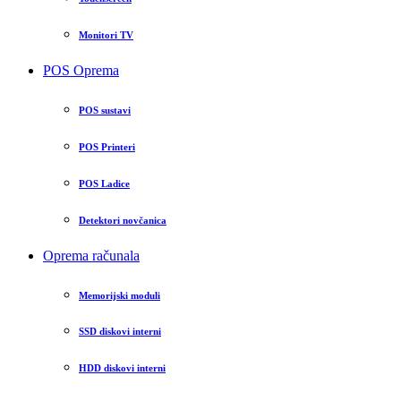
Monitori TV
POS Oprema
POS sustavi
POS Printeri
POS Ladice
Detektori novčanica
Oprema računala
Memorijski moduli
SSD diskovi interni
HDD diskovi interni