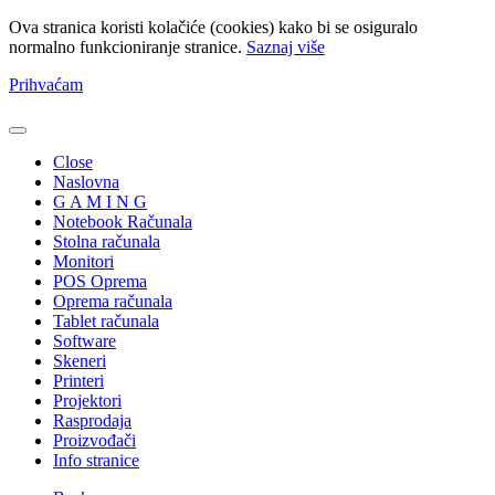
Ova stranica koristi kolačiće (cookies) kako bi se osiguralo
normalno funkcioniranje stranice.
Saznaj više
Prihvaćam
Close
Naslovna
G A M I N G
Notebook Računala
Stolna računala
Monitori
POS Oprema
Oprema računala
Tablet računala
Software
Skeneri
Printeri
Projektori
Rasprodaja
Proizvođači
Info stranice