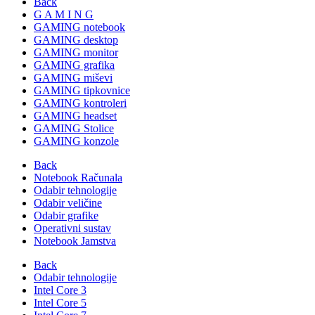
Back
G A M I N G
GAMING notebook
GAMING desktop
GAMING monitor
GAMING grafika
GAMING miševi
GAMING tipkovnice
GAMING kontroleri
GAMING headset
GAMING Stolice
GAMING konzole
Back
Notebook Računala
Odabir tehnologije
Odabir veličine
Odabir grafike
Operativni sustav
Notebook Jamstva
Back
Odabir tehnologije
Intel Core 3
Intel Core 5