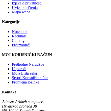
Izjava o privatnosti
Uvjeti korištenja
Mapa weba
Kategorije
Notebook
Računala
Gaming
Proizvođači
MOJ KORISNIČKI RAČUN
Prethodne Narudžbe
Usporedi
Moja Lista želja
Stvori Korisnički račun
Promjena lozinke
Kontakt
Adresa:
Arhiteh computers
Hrvatskog proljeća 38
HR 10040 Zagreb Dubrava