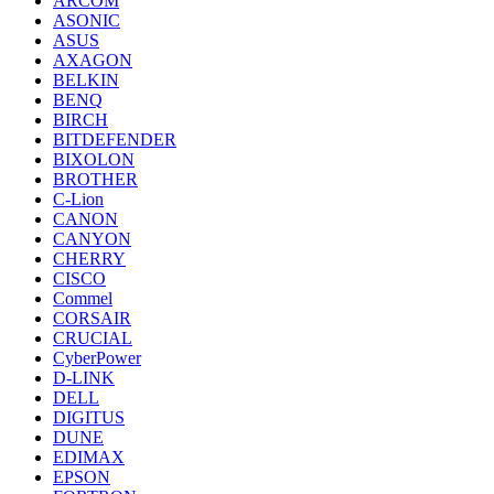
ARCOM
ASONIC
ASUS
AXAGON
BELKIN
BENQ
BIRCH
BITDEFENDER
BIXOLON
BROTHER
C-Lion
CANON
CANYON
CHERRY
CISCO
Commel
CORSAIR
CRUCIAL
CyberPower
D-LINK
DELL
DIGITUS
DUNE
EDIMAX
EPSON