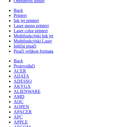
Operativni sustav
Back
Printeri
Ink jet printeri
Laser mono printeri
Laser color printeri
Multifunkcijski Ink jet
Multifunkcijski Laser
Iglični pisači
Pisači velikog formata
Back
Proizvođači
ACER
ADATA
ADESSO
AKYGA
ALIENWARE
AMD
AOC
AOPEN
APACER
APC
APPLE