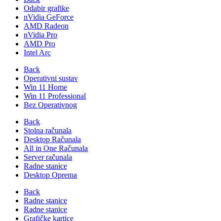
Odabir grafike
nVidia GeForce
AMD Radeon
nVidia Pro
AMD Pro
Intel Arc
Back
Operativni sustav
Win 11 Home
Win 11 Professional
Bez Operativnog
Back
Stolna računala
Desktop Računala
All in One Računala
Server računala
Radne stanice
Desktop Oprema
Back
Radne stanice
Radne stanice
Grafičke kartice