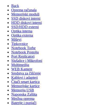
Back
Oprema računala
Memorijski moduli
SSD diskovi interni
HDD diskovi interni
SSD/HDD externi
Optika interna
Optika externa
Miševi
Tipkovnice
Notebook Torbe
Notebook Postolja
Port Replicatori
Slušalice i Mikrofoni
Multimedija
WEB Kamere
Sredstva za čišćenje
Kablovi i adapteri
Čitači smart kartica
Memorijske kartice
Memorija USB
Naponska Zaštita
Mrežna oprema
Baterije i punjači