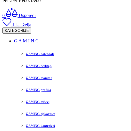
Pon-Pet 10:00-18:00
0
Usporedi
Lista želja
KATEGORIJE
G A M I N G
GAMING notebook
GAMING desktop
GAMING monitor
GAMING grafika
GAMING miševi
GAMING tipkovnice
GAMING kontroleri