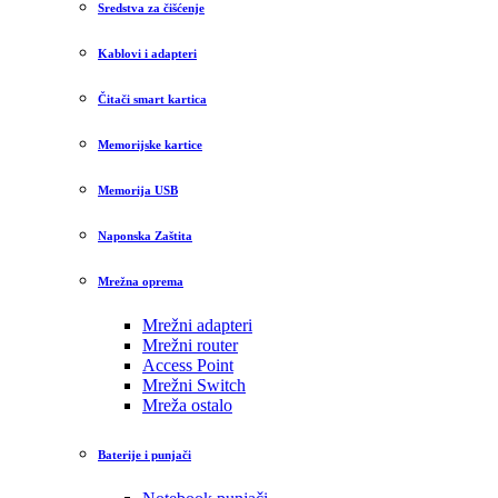
Sredstva za čišćenje
Kablovi i adapteri
Čitači smart kartica
Memorijske kartice
Memorija USB
Naponska Zaštita
Mrežna oprema
Mrežni adapteri
Mrežni router
Access Point
Mrežni Switch
Mreža ostalo
Baterije i punjači