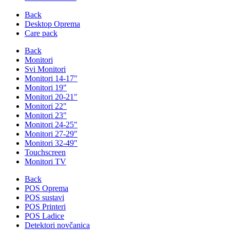
Back
Desktop Oprema
Care pack
Back
Monitori
Svi Monitori
Monitori 14-17"
Monitori 19"
Monitori 20-21"
Monitori 22"
Monitori 23"
Monitori 24-25"
Monitori 27-29"
Monitori 32-49"
Touchscreen
Monitori TV
Back
POS Oprema
POS sustavi
POS Printeri
POS Ladice
Detektori novčanica