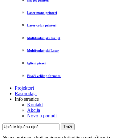
Ink jet printeri
Laser mono printeri
Laser color printeri
Multifunkcijski Ink jet
Multifunkcijski Laser
Iglični pisači
Pisači velikog formata
Projektori
Rasprodaja
Info stranice
Kontakt
Akcija
Novo u ponudi
Traži
Nema proizvoda koji odgovara kriterijima pretraživanja.