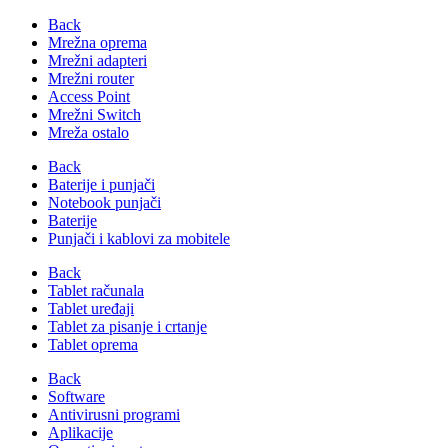
Back
Mrežna oprema
Mrežni adapteri
Mrežni router
Access Point
Mrežni Switch
Mreža ostalo
Back
Baterije i punjači
Notebook punjači
Baterije
Punjači i kablovi za mobitele
Back
Tablet računala
Tablet uređaji
Tablet za pisanje i crtanje
Tablet oprema
Back
Software
Antivirusni programi
Aplikacije