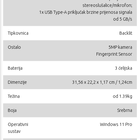
stereoslušalice/mikrofon;
1x USB Type-A priključak brzine prijenosa signala
od 5 GB/s
Tipkovnica
Backlit
Ostalo
5MP kamera
Fingerprint Sensor
Baterija
3 ćelijska
Dimenzije
31,56 x 22,2 x 1,17 cm / 1,24cm
Težina
od 1.39kg
Boja
Srebrna
Operativni
Windows 11 Pro
sustav