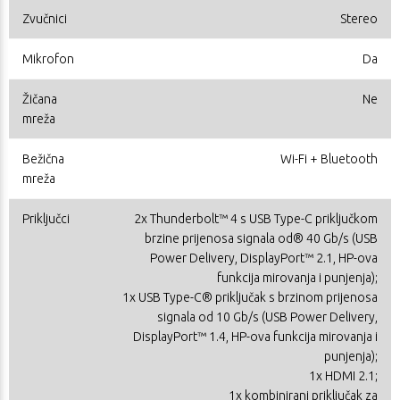
Zvučnici
Stereo
Mikrofon
Da
Žičana
Ne
mreža
Bežična
Wi-Fi + Bluetooth
mreža
Priključci
2x Thunderbolt™ 4 s USB Type-C priključkom
brzine prijenosa signala od® 40 Gb/s (USB
Power Delivery, DisplayPort™ 2.1, HP-ova
funkcija mirovanja i punjenja);
1x USB Type-C® priključak s brzinom prijenosa
signala od 10 Gb/s (USB Power Delivery,
DisplayPort™ 1.4, HP-ova funkcija mirovanja i
punjenja);
1x HDMI 2.1;
1x kombinirani priključak za