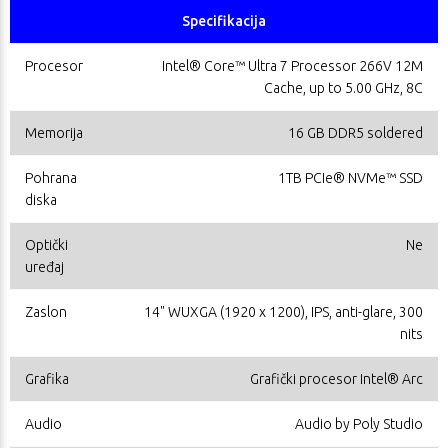
Specifikacija
Procesor
Intel® Core™ Ultra 7 Processor 266V 12M
Cache, up to 5.00 GHz, 8C
Memorija
16 GB DDR5 soldered
Pohrana
1TB PCIe® NVMe™ SSD
diska
Optički
Ne
uređaj
Zaslon
14" WUXGA (1920 x 1200), IPS, anti-glare, 300
nits
Grafika
Grafički procesor Intel® Arc
Audio
Audio by Poly Studio