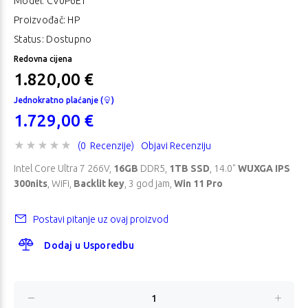
Model:
CV0P6ET
Proizvođač: HP
Status: Dostupno
Redovna cijena
1.820,00 €
Jednokratno plaćanje (
)
1.729,00 €
(0 Recenzije)
Objavi Recenziju
Intel Core Ultra 7 266V,
16GB
DDR5,
1TB SSD
, 14.0"
WUXGA IPS
300nits
, WiFi,
Backlit key
, 3 god jam,
Win 11 Pro
Postavi pitanje uz ovaj proizvod
Dodaj u Usporedbu