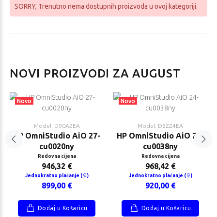
SORRY
, Trenutno nema dostupnih proizvoda u ovoj kategoriji.
NOVI PROIZVODI ZA AUGUST
Novo
Novo
Model: D90A2EA
Model: D8ZZ4EA
HP OmniStudio AiO 27-
HP OmniStudio AiO 24-
cu0020ny
cu0038ny
Redovna cijena
Redovna cijena
946,32 €
968,42 €
Jednokratno plaćanje (
)
Jednokratno plaćanje (
)
899,00 €
920,00 €
Dodaj u Košaricu
Dodaj u Košaricu