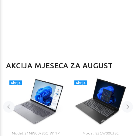
AKCIJA MJESECA ZA AUGUST
Akcija
Akcija
Model: 21MW0078SC_W11P
Model: 83GW00C3SC