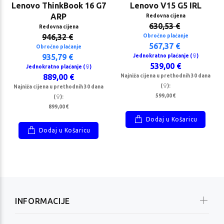
Lenovo ThinkBook 16 G7
Lenovo V15 G5 IRL
ARP
Redovna cijena
630,53 €
Redovna cijena
946,32 €
Obročno plaćanje
567,37 €
Obročno plaćanje
935,79 €
Jednokratno plaćanje (
)
539,00 €
Jednokratno plaćanje (
)
889,00 €
Najniža cijena u prethodnih 30 dana
(
):
Najniža cijena u prethodnih 30 dana
599,00 €
(
):
899,00 €
Dodaj u Košaricu
Dodaj u Košaricu
INFORMACIJE