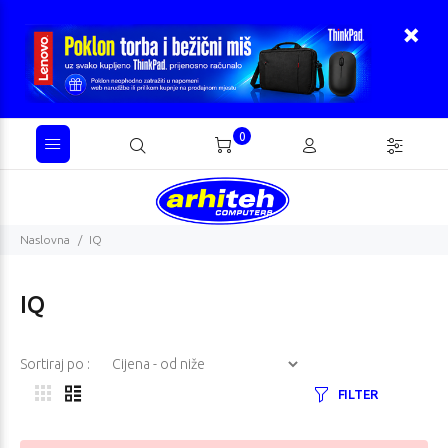
0
Naslovna
IQ
IQ
Sortiraj po :
FILTER