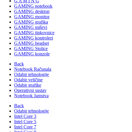
G A M I N G
GAMING notebook
GAMING desktop
GAMING monitor
GAMING grafika
GAMING miševi
GAMING tipkovnice
GAMING kontroleri
GAMING headset
GAMING Stolice
GAMING konzole
Back
Notebook Računala
Odabir tehnologije
Odabir veličine
Odabir grafike
Operativni sustav
Notebook Jamstva
Back
Odabir tehnologije
Intel Core 3
Intel Core 5
Intel Core 7