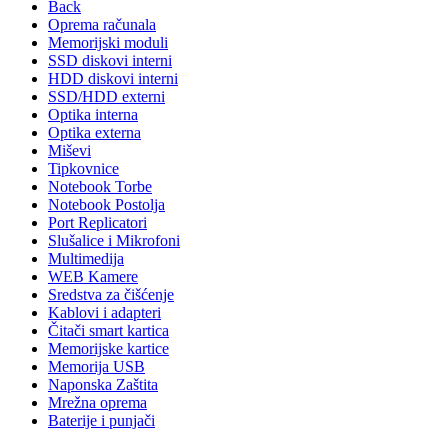
Back
Oprema računala
Memorijski moduli
SSD diskovi interni
HDD diskovi interni
SSD/HDD externi
Optika interna
Optika externa
Miševi
Tipkovnice
Notebook Torbe
Notebook Postolja
Port Replicatori
Slušalice i Mikrofoni
Multimedija
WEB Kamere
Sredstva za čišćenje
Kablovi i adapteri
Čitači smart kartica
Memorijske kartice
Memorija USB
Naponska Zaštita
Mrežna oprema
Baterije i punjači