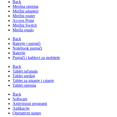
Back
Mrežna oprema
Mrežni adapteri
Mrežni router
Access Point
Mrežni Switch
Mreža ostalo
Back
Baterije i punjači
Notebook punjači
Baterije
Punjači i kablovi za mobitele
Back
Tablet računala
Tablet uređaji
Tablet za pisanje i crtanje
Tablet oprema
Back
Software
Antivirusni programi
Aplikacije
Operativni sustav