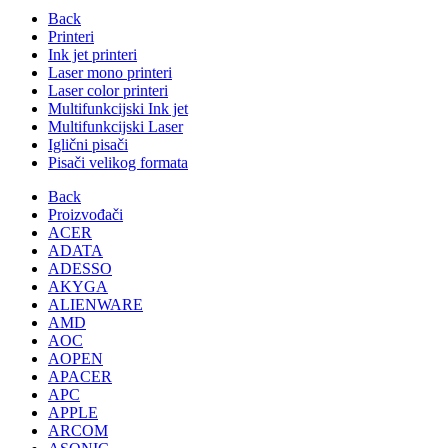
Back
Printeri
Ink jet printeri
Laser mono printeri
Laser color printeri
Multifunkcijski Ink jet
Multifunkcijski Laser
Iglični pisači
Pisači velikog formata
Back
Proizvođači
ACER
ADATA
ADESSO
AKYGA
ALIENWARE
AMD
AOC
AOPEN
APACER
APC
APPLE
ARCOM