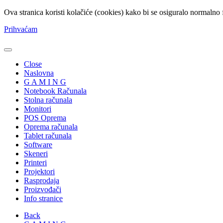
Ova stranica koristi kolačiće (cookies) kako bi se osiguralo normalno 
Prihvaćam
Close
Naslovna
G A M I N G
Notebook Računala
Stolna računala
Monitori
POS Oprema
Oprema računala
Tablet računala
Software
Skeneri
Printeri
Projektori
Rasprodaja
Proizvođači
Info stranice
Back