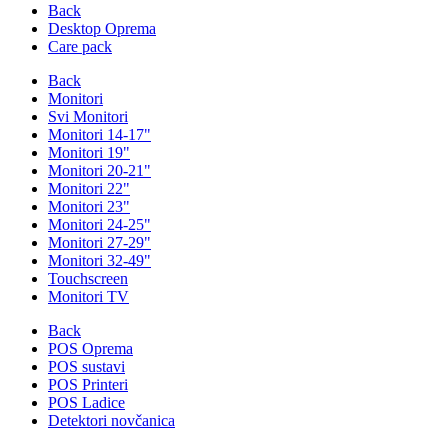
Back
Desktop Oprema
Care pack
Back
Monitori
Svi Monitori
Monitori 14-17"
Monitori 19"
Monitori 20-21"
Monitori 22"
Monitori 23"
Monitori 24-25"
Monitori 27-29"
Monitori 32-49"
Touchscreen
Monitori TV
Back
POS Oprema
POS sustavi
POS Printeri
POS Ladice
Detektori novčanica