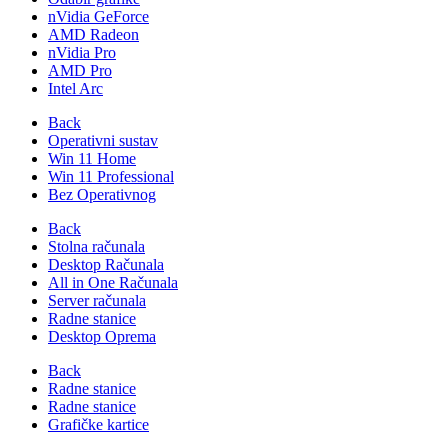
nVidia GeForce
AMD Radeon
nVidia Pro
AMD Pro
Intel Arc
Back
Operativni sustav
Win 11 Home
Win 11 Professional
Bez Operativnog
Back
Stolna računala
Desktop Računala
All in One Računala
Server računala
Radne stanice
Desktop Oprema
Back
Radne stanice
Radne stanice
Grafičke kartice