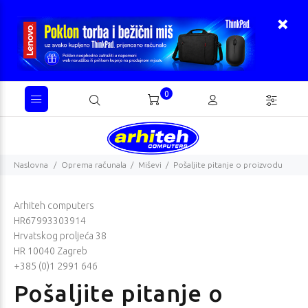
0
Naslovna
Oprema računala
Miševi
Pošaljite pitanje o proizvodu
Arhiteh computers
HR67993303914
Hrvatskog proljeća 38
HR 10040 Zagreb
+385 (0)1 2991 646
Pošaljite pitanje o