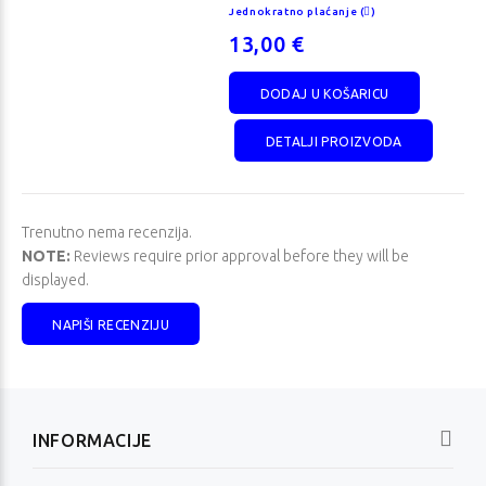
Jednokratno plaćanje (
)
13,00 €
DODAJ U KOŠARICU
DETALJI PROIZVODA
Trenutno nema recenzija.
NOTE:
Reviews require prior approval before they will be
displayed.
HP OmniStudio AiO
Lenovo ThinkPad
NAPIŠI RECENZIJU
24-cu0038ny
T16 Gen 5
Redovna cijena
Redovna cijena
968,42 €
3.104,21 €
Jednokratno plaćanje (
)
Jednokratno plaćanje (
)
920,00 €
2.949,00 €
INFORMACIJE