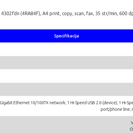
4302fdn (4RA84F), A4 print, copy, scan, fax, 35 str/min, 600 dp
Specifikacija
 Gigabit Ethernet 10/100TX network; 1 Hi-Speed USB 2.0 (device); 1 Hi-S
port/phone line;
V
O