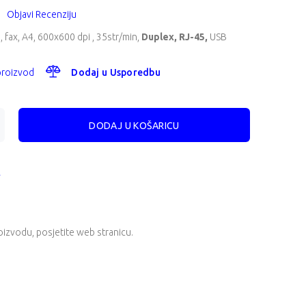
Objavi Recenziju
, fax, A4, 600x600 dpi , 35str/min,
Duplex, RJ-45,
USB
 proizvod
Dodaj u Usporedbu
A
oizvodu, posjetite
web stranicu
.