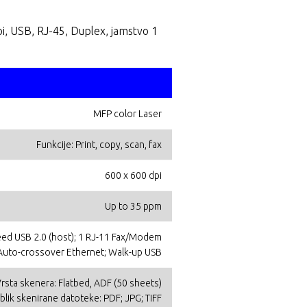
i, USB, RJ-45, Duplex, jamstvo 1
MFP color Laser
Funkcije: Print, copy, scan, fax
600 x 600 dpi
Up to 35 ppm
peed USB 2.0 (host); 1 RJ-11 Fax/Modem
 Auto-crossover Ethernet; Walk-up USB
rsta skenera: Flatbed, ADF (50 sheets)
blik skenirane datoteke: PDF; JPG; TIFF