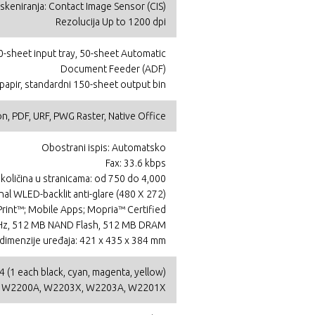
skeniranja: Contact Image Sensor (CIS)
Rezolucija Up to 1200 dpi
50-sheet input tray, 50-sheet Automatic
Document Feeder (ADF)
a papir, standardni 150-sheet output bin
on, PDF, URF, PWG Raster, Native Office
Obostrani ispis: Automatsko
Fax: 33.6 kbps
oličina u stranicama: od 750 do 4,000
nal WLED-backlit anti-glare (480 X 272)
Print™; Mobile Apps; Mopria™ Certified
z, 512 MB NAND Flash, 512 MB DRAM
dimenzije uređaja: 421 x 435 x 384 mm
4 (1 each black, cyan, magenta, yellow)
, W2200A, W2203X, W2203A, W2201X