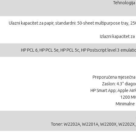
Tehnologija 
Ulazni kapacitet za papir, standardni: 50-sheet multipurpose tray, 2
Izlazni kapacitet z
HP PCL 6, HP PCL 5e, HP PCL 5c, HP Postscript level 3 emulati
Preporučena mjesečna k
Zaslon: 4.3” diago
HP Smart App; Apple Air
1200 MH
Minimalne 
Toner: W2202A, W2201A, W2200X, W2202X