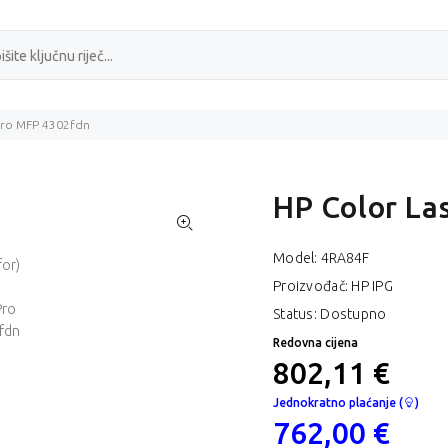
Pro MFP 4302fdn
HP Color La
Model:
4RA84F
Proizvođač: HP IPG
Status: Dostupno
Redovna cijena
802,11 €
Jednokratno plaćanje (
)
762,00 €