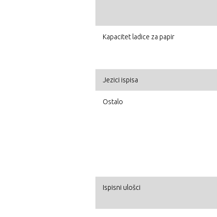
Kapacitet ladice za papir
Jezici ispisa
Ostalo
Ispisni ulošci