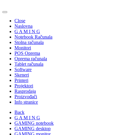
Close
Naslovna
G A M I N G
Notebook Računala
Stolna računala
Monitori
POS Oprema
Oprema računala
Tablet računala
Software
Skeneri
Printeri
Projektori
Rasprodaja
Proizvođači
Info stranice
Back
G A M I N G
GAMING notebook
GAMING desktop
GAMING monitor