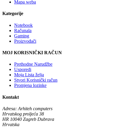
Mapa weba
Kategorije
Notebook
Računala
Gaming
Proizvođači
MOJ KORISNIČKI RAČUN
Prethodne Narudžbe
Usporedi
Moja Lista želja
Stvori Korisnički račun
Promjena lozinke
Kontakt
Adresa:
Arhiteh computers
Hrvatskog proljeća 38
HR 10040 Zagreb Dubrava
Hrvatska