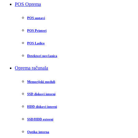
POS Oprema
POS sustavi
POS Printeri
POS Ladice
Detektori novčanica
Oprema računala
Memorijski moduli
SSD diskovi interni
HDD diskovi interni
SSD/HDD externi
Optika interna