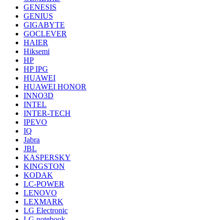
GENESIS
GENIUS
GIGABYTE
GOCLEVER
HAIER
Hiksemi
HP
HP IPG
HUAWEI
HUAWEI HONOR
INNO3D
INTEL
INTER-TECH
IPEVO
IQ
Jabra
JBL
KASPERSKY
KINGSTON
KODAK
LC-POWER
LENOVO
LEXMARK
LG Electronic
LG notebook