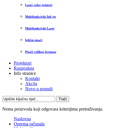
Laser color printeri
Multifunkcijski Ink jet
Multifunkcijski Laser
Iglični pisači
Pisači velikog formata
Projektori
Rasprodaja
Info stranice
Kontakt
Akcija
Novo u ponudi
Traži
Nema proizvoda koji odgovara kriterijima pretraživanja.
Naslovna
Oprema računala