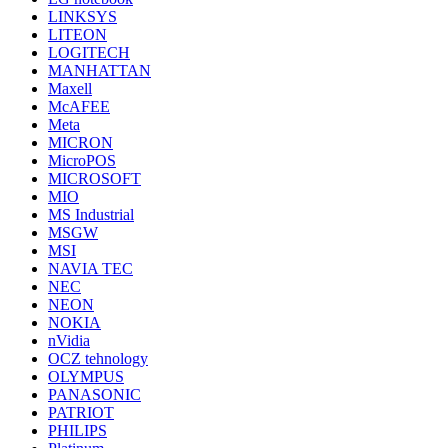
LINKSYS
LITEON
LOGITECH
MANHATTAN
Maxell
McAFEE
Meta
MICRON
MicroPOS
MICROSOFT
MIO
MS Industrial
MSGW
MSI
NAVIA TEC
NEC
NEON
NOKIA
nVidia
OCZ tehnology
OLYMPUS
PANASONIC
PATRIOT
PHILIPS