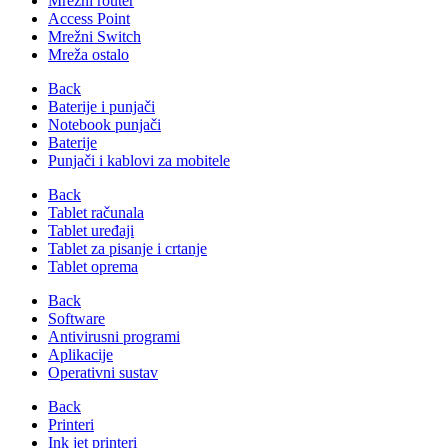
Mrežni router
Access Point
Mrežni Switch
Mreža ostalo
Back
Baterije i punjači
Notebook punjači
Baterije
Punjači i kablovi za mobitele
Back
Tablet računala
Tablet uređaji
Tablet za pisanje i crtanje
Tablet oprema
Back
Software
Antivirusni programi
Aplikacije
Operativni sustav
Back
Printeri
Ink jet printeri