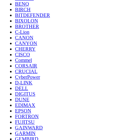
BENQ
BIRCH
BITDEFENDER
BIXOLON
BROTHER
C-Lion
CANON
CANYON
CHERRY
CISCO
Commel
CORSAIR
CRUCIAL
CyberPower
D-LINK
DELL
DIGITUS
DUNE
EDIMAX
EPSON
FORTRON
FUJITSU
GAINWARD
GARMIN
GEMBIRD