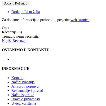
Dodaj u Listu želja
Za dodatne informacije o proizvodu, posjetite
web stranicu
.
Opis
Recenzije (0)
Trenutno nema recenzija.
Napiši Recenziju
OSTANIMO U KONTAKTU:
INFORMACIJE
Kontakt
Načini plaćanja
Jamstvo i popravci
Reklamacije i povrati
Način isporuke
Izjava o privatnosti
Uvjeti korištenja