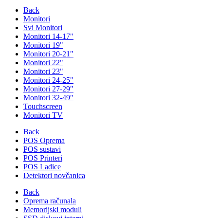
Back
Monitori
Svi Monitori
Monitori 14-17"
Monitori 19"
Monitori 20-21"
Monitori 22"
Monitori 23"
Monitori 24-25"
Monitori 27-29"
Monitori 32-49"
Touchscreen
Monitori TV
Back
POS Oprema
POS sustavi
POS Printeri
POS Ladice
Detektori novčanica
Back
Oprema računala
Memorijski moduli