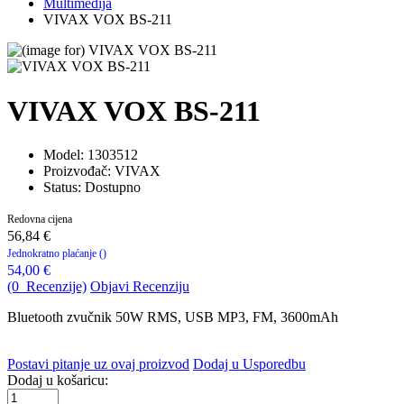
Multimedija
VIVAX VOX BS-211
VIVAX VOX BS-211
Model:
1303512
Proizvođač: VIVAX
Status: Dostupno
Redovna cijena
56,84 €
Jednokratno plaćanje (
)
54,00 €
(0 Recenzije)
Objavi Recenziju
Bluetooth zvučnik 50W RMS, USB MP3, FM, 3600mAh
Postavi pitanje uz ovaj proizvod
Dodaj u Usporedbu
Dodaj u košaricu: