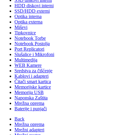
SSD diskovi interni
HDD diskovi interni
SSD/HDD externi
Optika interna
Optika externa
Miševi
Tipkovnice
Notebook Torbe
Notebook Postolja
Port Replicatori
Slušalice i Mikrofoni
Multimedija
WEB Kamere
Sredstva za čišćenje
Kablovi i adapteri
Čitači smart kartica
Memorijske kartice
Memorija USB
Naponska Zaštita
Mrežna oprema
Baterije i punjači
Back
Mrežna oprema
Mrežni adapteri