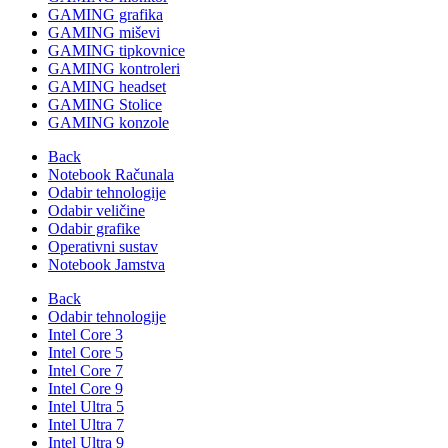
GAMING grafika
GAMING miševi
GAMING tipkovnice
GAMING kontroleri
GAMING headset
GAMING Stolice
GAMING konzole
Back
Notebook Računala
Odabir tehnologije
Odabir veličine
Odabir grafike
Operativni sustav
Notebook Jamstva
Back
Odabir tehnologije
Intel Core 3
Intel Core 5
Intel Core 7
Intel Core 9
Intel Ultra 5
Intel Ultra 7
Intel Ultra 9