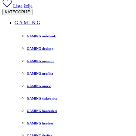
Lista želja
KATEGORIJE
G A M I N G
GAMING notebook
GAMING desktop
GAMING monitor
GAMING grafika
GAMING miševi
GAMING tipkovnice
GAMING kontroleri
GAMING headset
GAMING Stolice