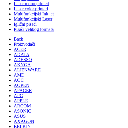
Laser mono printeri
Laser color printeri
Multifunkcijski Ink jet
Multifunkcijski Laser
Iglični pisači
Pisači velikog formata
Back
Proizvođači
ACER
ADATA
ADESSO
AKYGA
ALIENWARE
AMD
AOC
AOPEN
APACER
APC
APPLE
ARCOM
ASONIC
ASUS
AXAGON
BELKIN