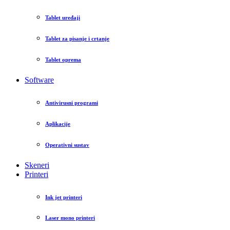
Tablet uređaji
Tablet za pisanje i crtanje
Tablet oprema
Software
Antivirusni programi
Aplikacije
Operativni sustav
Skeneri
Printeri
Ink jet printeri
Laser mono printeri