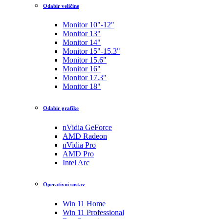
Odabir veličine
Monitor 10"-12"
Monitor 13"
Monitor 14"
Monitor 15"-15.3"
Monitor 15.6"
Monitor 16"
Monitor 17.3"
Monitor 18"
Odabir grafike
nVidia GeForce
AMD Radeon
nVidia Pro
AMD Pro
Intel Arc
Operativni sustav
Win 11 Home
Win 11 Professional