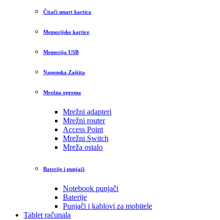
Čitači smart kartica
Memorijske kartice
Memorija USB
Naponska Zaštita
Mrežna oprema
Mrežni adapteri
Mrežni router
Access Point
Mrežni Switch
Mreža ostalo
Baterije i punjači
Notebook punjači
Baterije
Punjači i kablovi za mobitele
Tablet računala