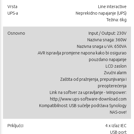
Vrsta
Line interactive
UPS-a
Neprekidno napajanje (UPS)
Težina: 6kg
Osnovno
Input / Output: 230V
Nazivna snaga: 360W
Nazivna snaga u VA: 650VA
AVR ispravlja promjene napona kako bi osigurao
pouzdano napajanje
LCD zaslon
Zvučni alarm
Zaštita od pražnjenja, prepunjivanja i
preopterećenja
Link na softver za upravljanje - Winpower:
http://www.ups-software-download.com
Kompatibilnost: USB sučelje podržava Synology
NAS-ove!
Priključci
4 x izlaz IEC
USB port