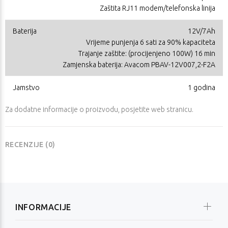
Zaštita RJ11 modem/telefonska linija
Baterija
12V/7Ah
Vrijeme punjenja 6 sati za 90% kapaciteta
Trajanje zaštite: (procijenjeno 100W) 16 min
Zamjenska baterija: Avacom PBAV-12V007,2-F2A
Jamstvo
1 godina
Za dodatne informacije o proizvodu, posjetite
web stranicu
.
RECENZIJE (0)
INFORMACIJE