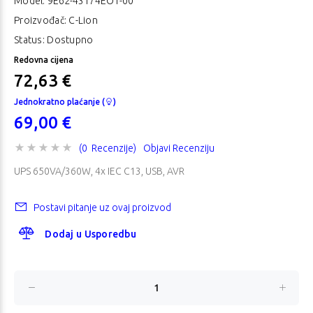
Model:
9E62-43174EO1-00
Proizvođač: C-Lion
Status: Dostupno
Redovna cijena
72,63 €
Jednokratno plaćanje (
)
69,00 €
(0 Recenzije)
Objavi Recenziju
UPS 650VA/360W, 4x IEC C13, USB, AVR
Postavi pitanje uz ovaj proizvod
Dodaj u Usporedbu