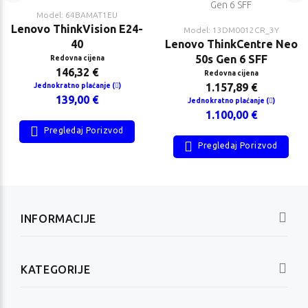
Model: 64BAMAT1EU
Lenovo ThinkVision E24-
Model: 13DM0012CR_3Y
40
Lenovo ThinkCentre Neo
50s Gen 6 SFF
Redovna cijena
146,32 €
Redovna cijena
1.157,89 €
Jednokratno plaćanje (
)
139,00 €
Jednokratno plaćanje (
)
1.100,00 €
Pregledaj Porizvod
Pregledaj Porizvod
INFORMACIJE
KATEGORIJE