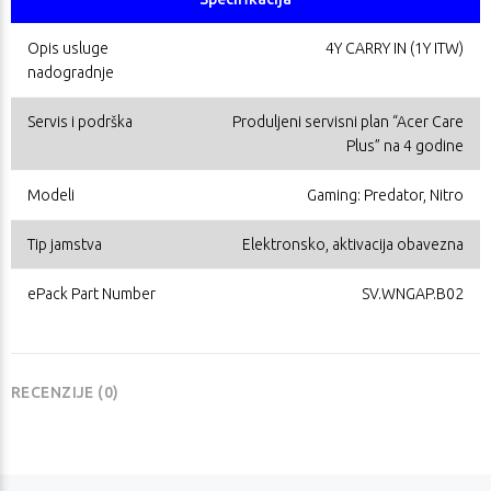
Opis usluge
4Y CARRY IN (1Y ITW)
nadogradnje
Servis i podrška
Produljeni servisni plan “Acer Care
Plus” na 4 godine
Modeli
Gaming: Predator, Nitro
Tip jamstva
Elektronsko, aktivacija obavezna
ePack Part Number
SV.WNGAP.B02
RECENZIJE (0)