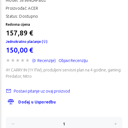
Model:
SV.WNGAP.B02
Proizvođač: ACER
Status: Dostupno
Redovna cijena
157,89 €
Jednokratno plaćanje (
)
150,00 €
(0 Recenzije)
Objavi Recenziju
4Y CARRY IN (1Y ITW), produljeni servisni plan na 4 godine, gaming:
Predator, Nitro
Postavi pitanje uz ovaj proizvod
Dodaj u Usporedbu