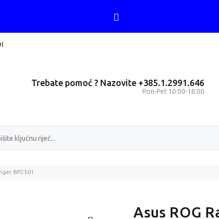
I
Trebate pomoć ? Nazovite +385.1.2991.646
Pon-Pet 10:00-18:00
nger BP2501
Asus ROG R