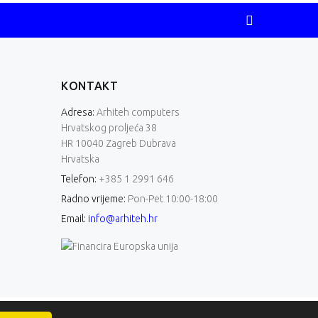
KONTAKT
Adresa:
Arhiteh computers
Hrvatskog proljeća 38
HR 10040 Zagreb Dubrava
Hrvatska
Telefon:
+385 1 2991 646
Radno vrijeme:
Pon-Pet 10:00-18:00
Email:
info@arhiteh.hr