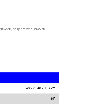
oizvodu, posjetite
web stranicu
.
335.40 x 26.40 x 3.04 cm
16"