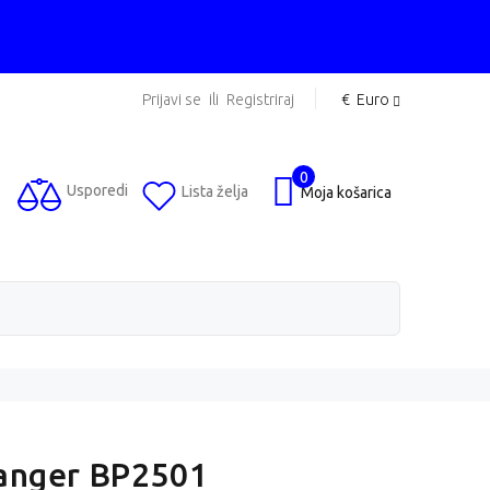
Prijavi se
ili
Registriraj
€
Euro
0
Usporedi
Lista želja
Moja košarica
anger BP2501