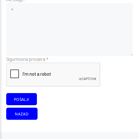
Redovna cijena
Redovna cijena
872,63 €
1.830,53 €
Obročno plaćanje
Obročno plaćanje
862,11 €
1.788,42 €
Jednokratno plaćanje (
)
Jednokratno plaćanje (
)
819,00 €
1.699,00 €
Sigurnosna provjera:
*
NAZAD