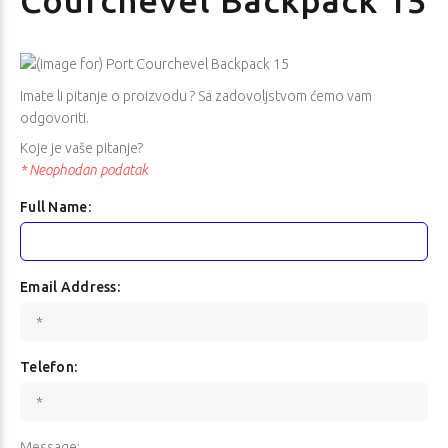
Courchevel Backpack 15
Imate li pitanje o proizvodu ? Sa zadovoljstvom ćemo vam
odgovoriti.
TP-Link UH5020C
HP Z2 Tower G1i
Koje je vaše pitanje?
Workstation
Redovna cijena
* Neophodan podatak
31,58 €
Redovna cijena
Full Name:
2.841,05 €
Jednokratno plaćanje (
)
30,00 €
Jednokratno plaćanje (
)
2.699,00 €
Email Address:
Telefon:
Asus TUF A15
Lenovo ThinkPad
FA506NCG
E16 Gen 3 (AMD)
Message: