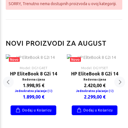
SORRY
, Trenutno nema dostupnih proizvoda u ovoj kategoriji.
novo Yoga Pro
HP Z2 Tower G1i
NOVI PROIZVODI ZA AUGUST
use
Workstation
ovna cijena
Redovna cijena
,37 €
2.841,05 €
Novo
Novo
nokratno plaćanje
Jednokratno plaćanje (
)
Model: DG1G4ET
Model: DG1F5ET
2.699,00 €
HP EliteBook 8 G2i 14
HP EliteBook 8 G2i 14
,00 €
Redovna cijena
Redovna cijena
1.998,95 €
2.420,00 €
Jednokratno plaćanje (
)
Jednokratno plaćanje (
)
1.899,00 €
2.299,00 €
Dodaj u Košaricu
Dodaj u Košaricu
novo
HP 250R G10