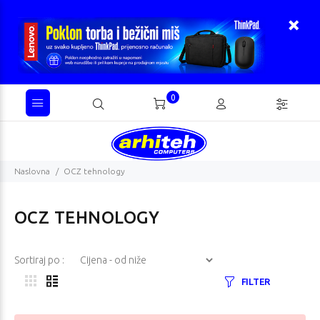
0
Naslovna
OCZ tehnology
OCZ TEHNOLOGY
Sortiraj po :
FILTER