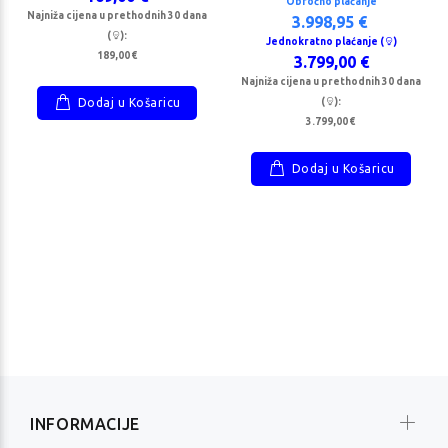
Obročno plaćanje
kratno
Jednokratno
Najniža cijena u prethodnih 30 dana
3.998,95 €
je (
)
plaćanje (
)
(
):
Jednokratno plaćanje (
)
00 €
759,00 €
189,00 €
3.799,00 €
Najniža cijena u prethodnih 30 dana
Dodaj u Košaricu
(
):
3.799,00 €
Dodaj u Košaricu
INFORMACIJE