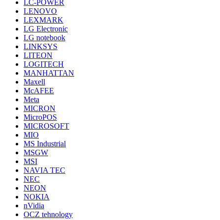
LC-POWER
LENOVO
LEXMARK
LG Electronic
LG notebook
LINKSYS
LITEON
LOGITECH
MANHATTAN
Maxell
McAFEE
Meta
MICRON
MicroPOS
MICROSOFT
MIO
MS Industrial
MSGW
MSI
NAVIA TEC
NEC
NEON
NOKIA
nVidia
OCZ tehnology