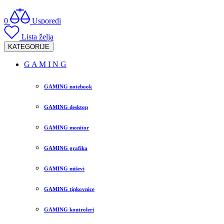
0
Usporedi
Lista želja
KATEGORIJE
G A M I N G
GAMING notebook
GAMING desktop
GAMING monitor
GAMING grafika
GAMING miševi
GAMING tipkovnice
GAMING kontroleri