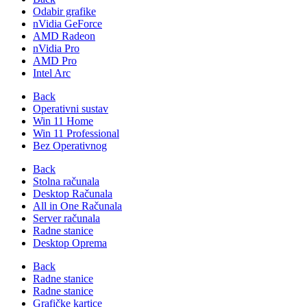
Odabir grafike
nVidia GeForce
AMD Radeon
nVidia Pro
AMD Pro
Intel Arc
Back
Operativni sustav
Win 11 Home
Win 11 Professional
Bez Operativnog
Back
Stolna računala
Desktop Računala
All in One Računala
Server računala
Radne stanice
Desktop Oprema
Back
Radne stanice
Radne stanice
Grafičke kartice