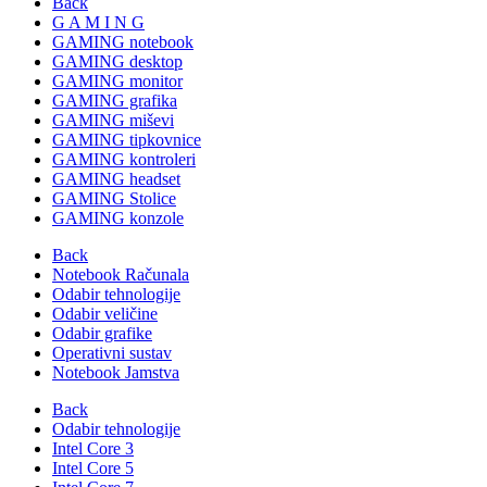
Back
G A M I N G
GAMING notebook
GAMING desktop
GAMING monitor
GAMING grafika
GAMING miševi
GAMING tipkovnice
GAMING kontroleri
GAMING headset
GAMING Stolice
GAMING konzole
Back
Notebook Računala
Odabir tehnologije
Odabir veličine
Odabir grafike
Operativni sustav
Notebook Jamstva
Back
Odabir tehnologije
Intel Core 3
Intel Core 5