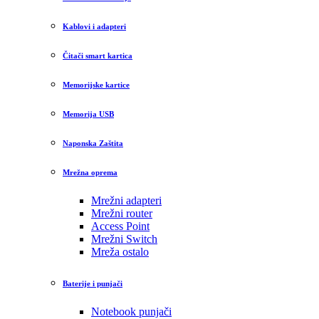
Kablovi i adapteri
Čitači smart kartica
Memorijske kartice
Memorija USB
Naponska Zaštita
Mrežna oprema
Mrežni adapteri
Mrežni router
Access Point
Mrežni Switch
Mreža ostalo
Baterije i punjači
Notebook punjači