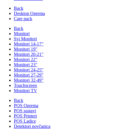
Back
Desktop Oprema
Care pack
Back
Monitori
Svi Monitori
Monitori 14-17"
Monitori 19"
Monitori 20-21"
Monitori 22"
Monitori 23"
Monitori 24-25"
Monitori 27-29"
Monitori 32-49"
Touchscreen
Monitori TV
Back
POS Oprema
POS sustavi
POS Printeri
POS Ladice
Detektori novčanica