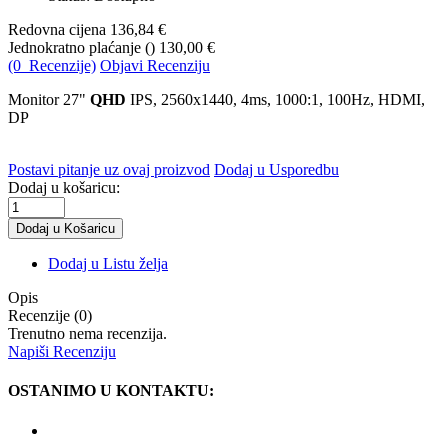
Redovna cijena
136,84 €
Jednokratno plaćanje (
)
130,00 €
(0 Recenzije)
Objavi Recenziju
Monitor 27"
QHD
IPS, 2560x1440, 4ms, 1000:1, 100Hz, HDMI,
DP
Postavi pitanje uz ovaj proizvod
Dodaj u Usporedbu
Dodaj u košaricu:
Dodaj u Listu želja
Opis
Recenzije (0)
Trenutno nema recenzija.
Napiši Recenziju
OSTANIMO U KONTAKTU: