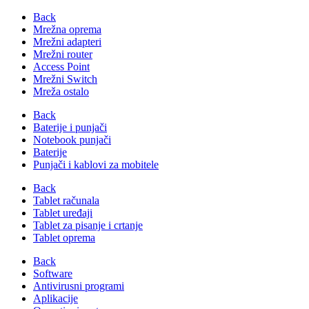
Back
Mrežna oprema
Mrežni adapteri
Mrežni router
Access Point
Mrežni Switch
Mreža ostalo
Back
Baterije i punjači
Notebook punjači
Baterije
Punjači i kablovi za mobitele
Back
Tablet računala
Tablet uređaji
Tablet za pisanje i crtanje
Tablet oprema
Back
Software
Antivirusni programi
Aplikacije