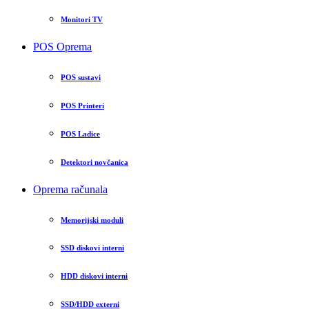
Monitori TV
POS Oprema
POS sustavi
POS Printeri
POS Ladice
Detektori novčanica
Oprema računala
Memorijski moduli
SSD diskovi interni
HDD diskovi interni
SSD/HDD externi