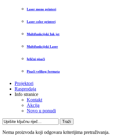
Laser mono printeri
Laser color printeri
Multifunkcijski Ink jet
Multifunkcijski Laser
Iglični pisači
Pisači velikog formata
Projektori
Rasprodaja
Info stranice
Kontakt
Akcija
Novo u ponudi
Traži
Nema proizvoda koji odgovara kriterijima pretraživanja.