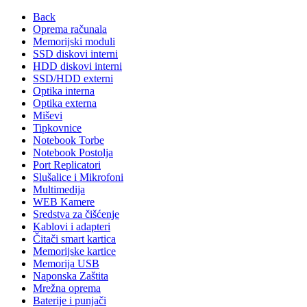
Back
Oprema računala
Memorijski moduli
SSD diskovi interni
HDD diskovi interni
SSD/HDD externi
Optika interna
Optika externa
Miševi
Tipkovnice
Notebook Torbe
Notebook Postolja
Port Replicatori
Slušalice i Mikrofoni
Multimedija
WEB Kamere
Sredstva za čišćenje
Kablovi i adapteri
Čitači smart kartica
Memorijske kartice
Memorija USB
Naponska Zaštita
Mrežna oprema
Baterije i punjači