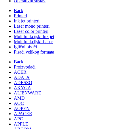
Operativni sustav
Back
Printeri
Ink jet printeri
Laser mono printeri
Laser color printeri
Multifunkcijski Ink jet
Multifunkcijski Laser
Iglični pisači
Pisači velikog formata
Back
Proizvođači
ACER
ADATA
ADESSO
AKYGA
ALIENWARE
AMD
AOC
AOPEN
APACER
APC
APPLE