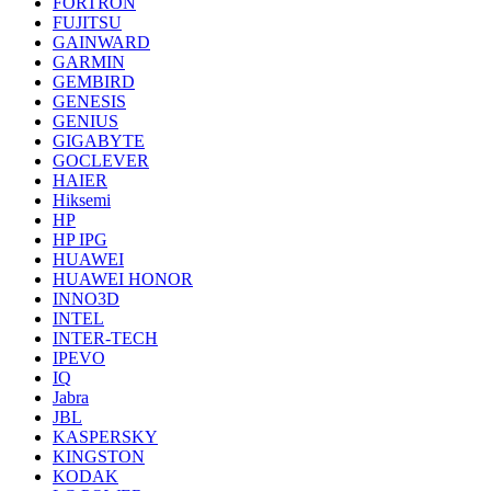
FORTRON
FUJITSU
GAINWARD
GARMIN
GEMBIRD
GENESIS
GENIUS
GIGABYTE
GOCLEVER
HAIER
Hiksemi
HP
HP IPG
HUAWEI
HUAWEI HONOR
INNO3D
INTEL
INTER-TECH
IPEVO
IQ
Jabra
JBL
KASPERSKY
KINGSTON
KODAK