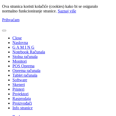
Ova stranica koristi kolačiće (cookies) kako bi se osiguralo
normalno funkcioniranje stranice.
Saznaj više
Prihvaćam
Close
Naslovna
G A M I N G
Notebook Računala
Stolna računala
Monitori
POS Oprema
Oprema računala
Tablet računala
Software
Skeneri
Printeri
Projektori
Rasprodaja
Proizvođači
Info stranice