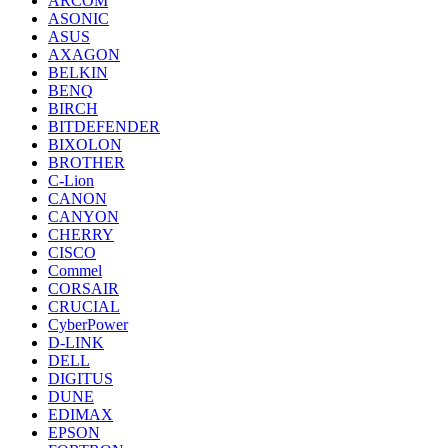
ARCOM
ASONIC
ASUS
AXAGON
BELKIN
BENQ
BIRCH
BITDEFENDER
BIXOLON
BROTHER
C-Lion
CANON
CANYON
CHERRY
CISCO
Commel
CORSAIR
CRUCIAL
CyberPower
D-LINK
DELL
DIGITUS
DUNE
EDIMAX
EPSON