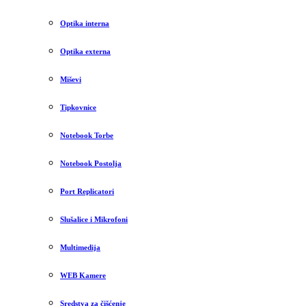
Optika interna
Optika externa
Miševi
Tipkovnice
Notebook Torbe
Notebook Postolja
Port Replicatori
Slušalice i Mikrofoni
Multimedija
WEB Kamere
Sredstva za čišćenje