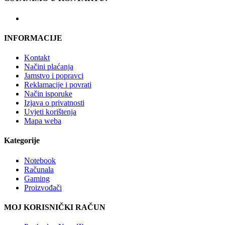
INFORMACIJE
Kontakt
Načini plaćanja
Jamstvo i popravci
Reklamacije i povrati
Način isporuke
Izjava o privatnosti
Uvjeti korištenja
Mapa weba
Kategorije
Notebook
Računala
Gaming
Proizvođači
MOJ KORISNIČKI RAČUN