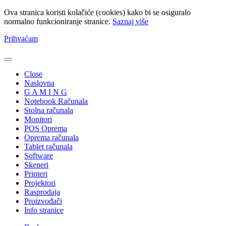
Ova stranica koristi kolačiće (cookies) kako bi se osiguralo
normalno funkcioniranje stranice.
Saznaj više
Prihvaćam
Close
Naslovna
G A M I N G
Notebook Računala
Stolna računala
Monitori
POS Oprema
Oprema računala
Tablet računala
Software
Skeneri
Printeri
Projektori
Rasprodaja
Proizvođači
Info stranice