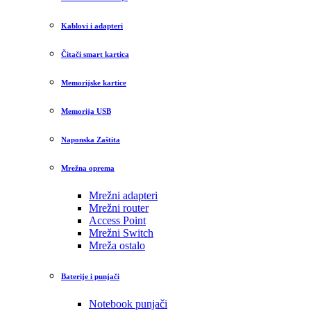
Kablovi i adapteri
Čitači smart kartica
Memorijske kartice
Memorija USB
Naponska Zaštita
Mrežna oprema
Mrežni adapteri
Mrežni router
Access Point
Mrežni Switch
Mreža ostalo
Baterije i punjači
Notebook punjači