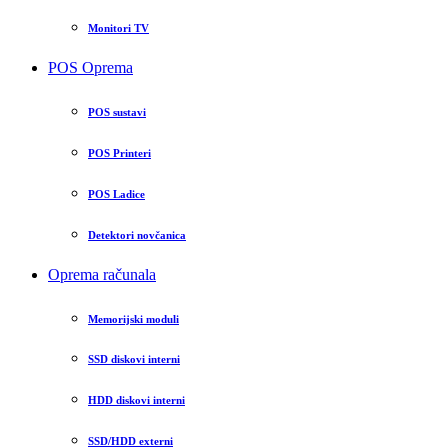
Monitori TV
POS Oprema
POS sustavi
POS Printeri
POS Ladice
Detektori novčanica
Oprema računala
Memorijski moduli
SSD diskovi interni
HDD diskovi interni
SSD/HDD externi