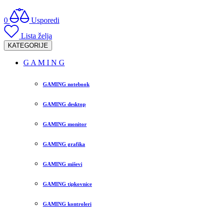
0
Usporedi
Lista želja
KATEGORIJE
G A M I N G
GAMING notebook
GAMING desktop
GAMING monitor
GAMING grafika
GAMING miševi
GAMING tipkovnice
GAMING kontroleri