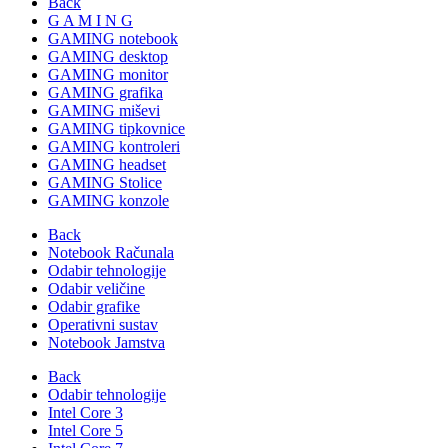
Back
G A M I N G
GAMING notebook
GAMING desktop
GAMING monitor
GAMING grafika
GAMING miševi
GAMING tipkovnice
GAMING kontroleri
GAMING headset
GAMING Stolice
GAMING konzole
Back
Notebook Računala
Odabir tehnologije
Odabir veličine
Odabir grafike
Operativni sustav
Notebook Jamstva
Back
Odabir tehnologije
Intel Core 3
Intel Core 5