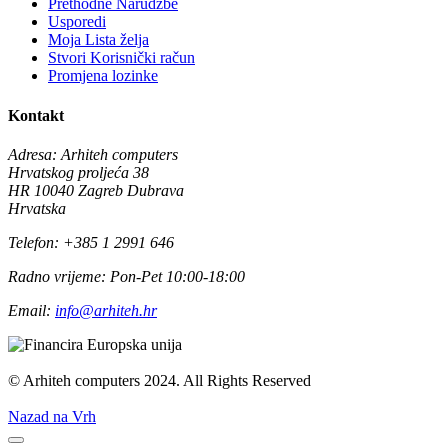
Prethodne Narudžbe
Usporedi
Moja Lista želja
Stvori Korisnički račun
Promjena lozinke
Kontakt
Adresa:
Arhiteh computers
Hrvatskog proljeća 38
HR 10040 Zagreb Dubrava
Hrvatska
Telefon:
+385 1 2991 646
Radno vrijeme:
Pon-Pet 10:00-18:00
Email:
info@arhiteh.hr
© Arhiteh computers 2024. All Rights Reserved
Nazad na Vrh