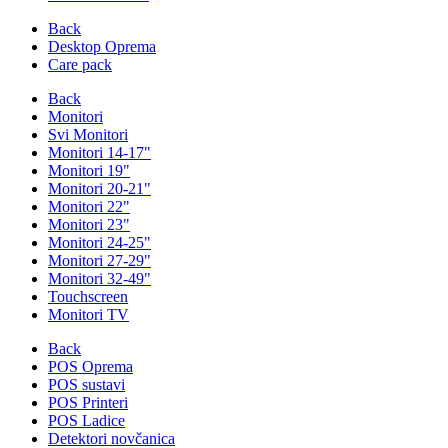
Back
Desktop Oprema
Care pack
Back
Monitori
Svi Monitori
Monitori 14-17"
Monitori 19"
Monitori 20-21"
Monitori 22"
Monitori 23"
Monitori 24-25"
Monitori 27-29"
Monitori 32-49"
Touchscreen
Monitori TV
Back
POS Oprema
POS sustavi
POS Printeri
POS Ladice
Detektori novčanica