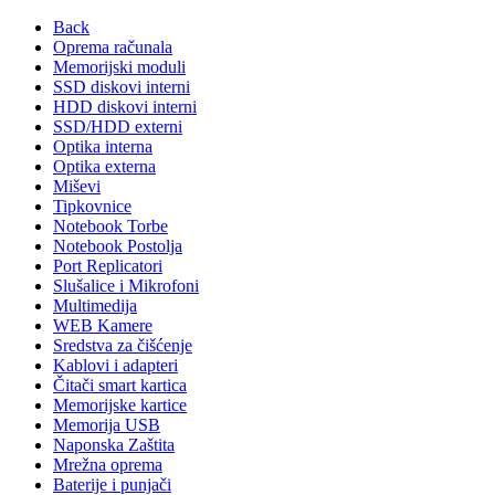
Back
Oprema računala
Memorijski moduli
SSD diskovi interni
HDD diskovi interni
SSD/HDD externi
Optika interna
Optika externa
Miševi
Tipkovnice
Notebook Torbe
Notebook Postolja
Port Replicatori
Slušalice i Mikrofoni
Multimedija
WEB Kamere
Sredstva za čišćenje
Kablovi i adapteri
Čitači smart kartica
Memorijske kartice
Memorija USB
Naponska Zaštita
Mrežna oprema
Baterije i punjači