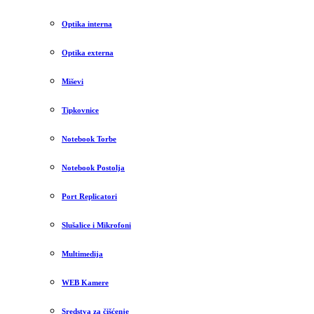
Optika interna
Optika externa
Miševi
Tipkovnice
Notebook Torbe
Notebook Postolja
Port Replicatori
Slušalice i Mikrofoni
Multimedija
WEB Kamere
Sredstva za čišćenje