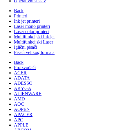
Operativni sustav
Back
Printeri
Ink jet printeri
Laser mono printeri
Laser color printeri
Multifunkcijski Ink jet
Multifunkcijski Laser
Iglični pisači
Pisači velikog formata
Back
Proizvođači
ACER
ADATA
ADESSO
AKYGA
ALIENWARE
AMD
AOC
AOPEN
APACER
APC
APPLE