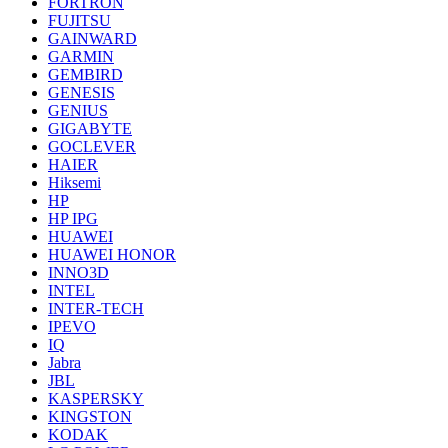
FORTRON
FUJITSU
GAINWARD
GARMIN
GEMBIRD
GENESIS
GENIUS
GIGABYTE
GOCLEVER
HAIER
Hiksemi
HP
HP IPG
HUAWEI
HUAWEI HONOR
INNO3D
INTEL
INTER-TECH
IPEVO
IQ
Jabra
JBL
KASPERSKY
KINGSTON
KODAK