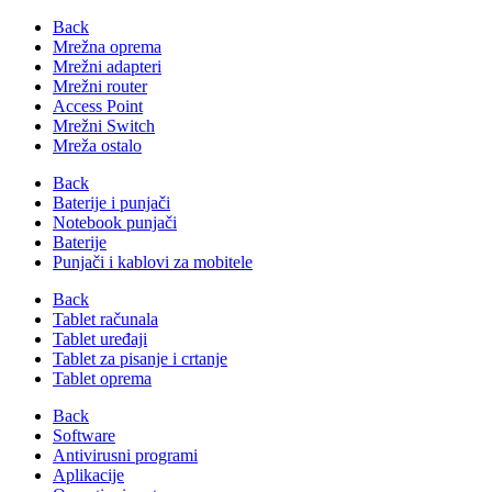
Back
Mrežna oprema
Mrežni adapteri
Mrežni router
Access Point
Mrežni Switch
Mreža ostalo
Back
Baterije i punjači
Notebook punjači
Baterije
Punjači i kablovi za mobitele
Back
Tablet računala
Tablet uređaji
Tablet za pisanje i crtanje
Tablet oprema
Back
Software
Antivirusni programi
Aplikacije