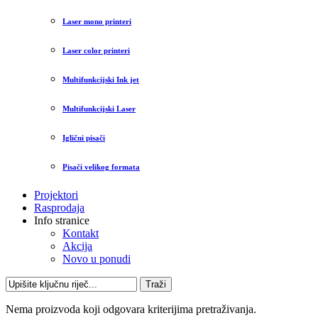
Laser mono printeri
Laser color printeri
Multifunkcijski Ink jet
Multifunkcijski Laser
Iglični pisači
Pisači velikog formata
Projektori
Rasprodaja
Info stranice
Kontakt
Akcija
Novo u ponudi
Traži
Nema proizvoda koji odgovara kriterijima pretraživanja.