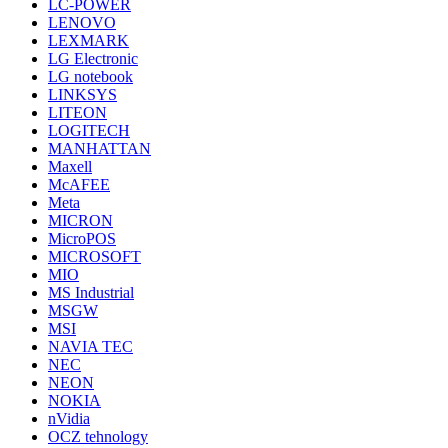
LC-POWER
LENOVO
LEXMARK
LG Electronic
LG notebook
LINKSYS
LITEON
LOGITECH
MANHATTAN
Maxell
McAFEE
Meta
MICRON
MicroPOS
MICROSOFT
MIO
MS Industrial
MSGW
MSI
NAVIA TEC
NEC
NEON
NOKIA
nVidia
OCZ tehnology