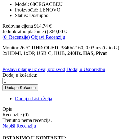
Model:
68CEGACBEU
Proizvođač: LENOVO
Status: Dostupno
Redovna cijena
914,74 €
Jednokratno plaćanje (
)
869,00 €
(0 Recenzije)
Objavi Recenziju
Monitor 26.5"
UHD OLED
, 3840x2160, 0.03 ms (G to G) ,
2xHDMI, 1xDP, USB-C, HUB
,
240Hz, HAS, Pivot
Postavi pitanje uz ovaj proizvod
Dodaj u Usporedbu
Dodaj u košaricu:
Dodaj u Listu želja
Opis
Recenzije (0)
Trenutno nema recenzija.
Napiši Recenziju
OSTANIMO U KONTAKTU: