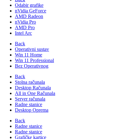
Odabir grafike
nVidia GeForce
AMD Radeon
nVidia Pro
AMD Pro
Intel Arc
Back
Operativni sustav
Win 11 Home
Win 11 Professional
Bez Operativnog
Back
Stolna računala
Desktop Računala
All in One Računala
Server računala
Radne stanice
Desktop Oprema
Back
Radne stanice
Radne stanice
Grafičke kartice