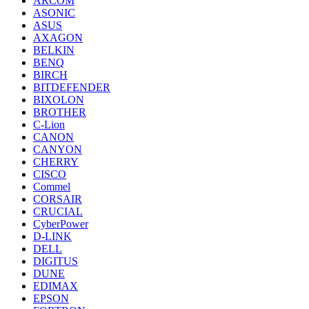
ARCOM
ASONIC
ASUS
AXAGON
BELKIN
BENQ
BIRCH
BITDEFENDER
BIXOLON
BROTHER
C-Lion
CANON
CANYON
CHERRY
CISCO
Commel
CORSAIR
CRUCIAL
CyberPower
D-LINK
DELL
DIGITUS
DUNE
EDIMAX
EPSON