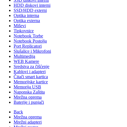
SSD diskovi interni
HDD diskovi interni
SSD/HDD externi
Optika interna
Optika externa
Miševi
Tipkovnice
Notebook Torbe
Notebook Postolja
Port Replicatori
Slušalice i Mikrofoni
Multimedija
WEB Kamere
Sredstva za čišćenje
Kablovi i adapteri
Čitači smart kartica
Memorijske kartice
Memorija USB
Naponska Zaštita
Mrežna oprema
Baterije i punjači
Back
Mrežna oprema
Mrežni adapteri