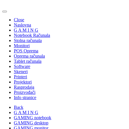
Close
Naslovna
G A M I N G
Notebook Računala
Stolna računala
Monitori
POS Oprema
Oprema računala
Tablet računala
Software
Skeneri
Printeri
Projektori
Rasprodaja
Proizvođači
Info stranice
Back
G A M I N G
GAMING notebook
GAMING desktop
GAMING monitor