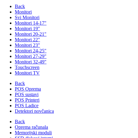
Back
Monitori
Svi Monitori
Monitori 14-17"
Monitori 19"
Monitori 20-21"
Monitori 22"
Monitori 23"
Monitori 24-25"
Monitori 27-29"
Monitori 32-49"
Touchscreen
Monitori TV
Back
POS Oprema
POS sustavi
POS Printeri
POS Ladice
Detektori novčanica
Back
Oprema računala
Memorijski moduli