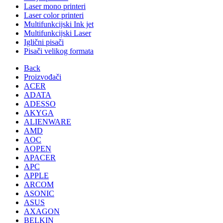
Laser mono printeri
Laser color printeri
Multifunkcijski Ink jet
Multifunkcijski Laser
Iglični pisači
Pisači velikog formata
Back
Proizvođači
ACER
ADATA
ADESSO
AKYGA
ALIENWARE
AMD
AOC
AOPEN
APACER
APC
APPLE
ARCOM
ASONIC
ASUS
AXAGON
BELKIN