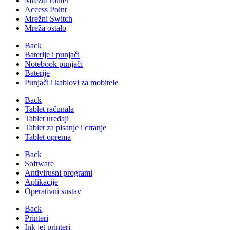
Mrežni router
Access Point
Mrežni Switch
Mreža ostalo
Back
Baterije i punjači
Notebook punjači
Baterije
Punjači i kablovi za mobitele
Back
Tablet računala
Tablet uređaji
Tablet za pisanje i crtanje
Tablet oprema
Back
Software
Antivirusni programi
Aplikacije
Operativni sustav
Back
Printeri
Ink jet printeri