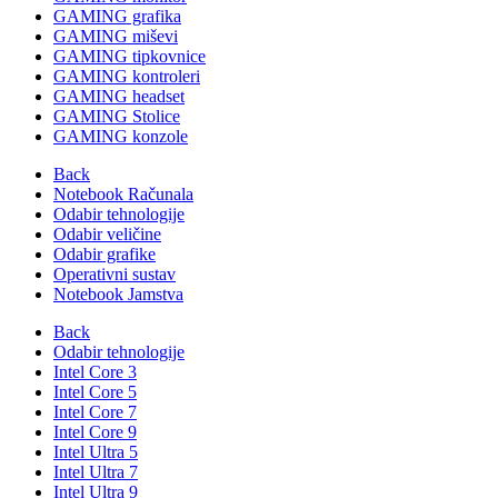
GAMING grafika
GAMING miševi
GAMING tipkovnice
GAMING kontroleri
GAMING headset
GAMING Stolice
GAMING konzole
Back
Notebook Računala
Odabir tehnologije
Odabir veličine
Odabir grafike
Operativni sustav
Notebook Jamstva
Back
Odabir tehnologije
Intel Core 3
Intel Core 5
Intel Core 7
Intel Core 9
Intel Ultra 5
Intel Ultra 7
Intel Ultra 9