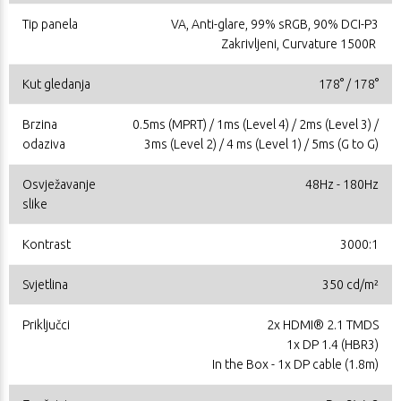
Tip panela
VA, Anti-glare, 99% sRGB, 90% DCI-P3
Zakrivljeni, Curvature 1500R
Kut gledanja
178° / 178°
Brzina
0.5ms (MPRT) / 1ms (Level 4) / 2ms (Level 3) /
odaziva
3ms (Level 2) / 4 ms (Level 1) / 5ms (G to G)
Osvježavanje
48Hz - 180Hz
slike
Kontrast
3000:1
Svjetlina
350 cd/m²
Priključci
2x HDMI® 2.1 TMDS
1x DP 1.4 (HBR3)
In the Box - 1x DP cable (1.8m)