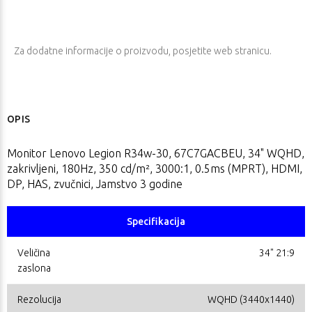
Za dodatne informacije o proizvodu, posjetite
web stranicu
.
OPIS
Monitor Lenovo Legion R34w-30, 67C7GACBEU, 34" WQHD,
zakrivljeni, 180Hz, 350 cd/m², 3000:1, 0.5ms (MPRT), HDMI,
DP, HAS, zvučnici, Jamstvo 3 godine
Specifikacija
Veličina
34" 21:9
zaslona
Rezolucija
WQHD (3440x1440)