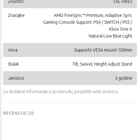
Zvučnici
Da, 3Wx2
Značajke
AMD FreeSync™ Premium, Adaptive Sync
Gaming Console Support: PS4 / SWITCH / PS5 /
Xbox One X
Natural Low Blue Light
Vesa
Supports VESA mount 100mm
Stalak
Tilt, Swivel, Height Adjust Stand
Jamstvo
3 godine
Za dodatne informacije o proizvodu, posjetite
web stranicu
.
RECENZIJE (0)