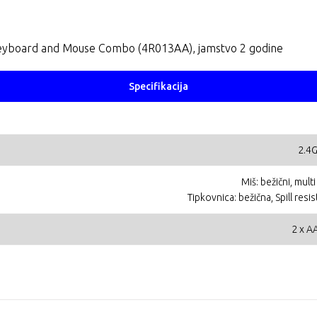
 Keyboard and Mouse Combo (4R013AA), jamstvo 2 godine
Specifikacija
2.4G
Miš: bežični, mult
Tipkovnica: bežična, Spill resi
2 x AA