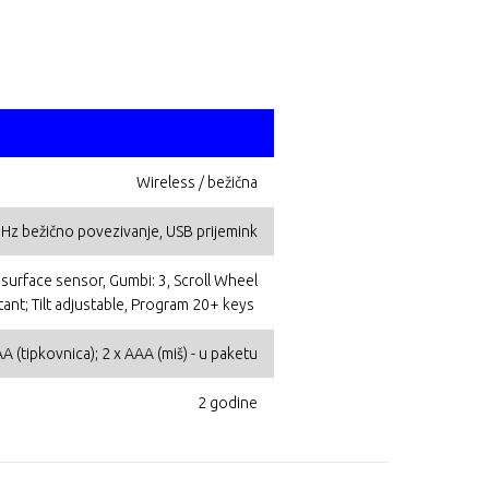
Wireless / bežična
Hz bežično povezivanje, USB prijemink
i surface sensor, Gumbi: 3, Scroll Wheel
stant; Tilt adjustable, Program 20+ keys
A (tipkovnica); 2 x AAA (miš) - u paketu
2 godine