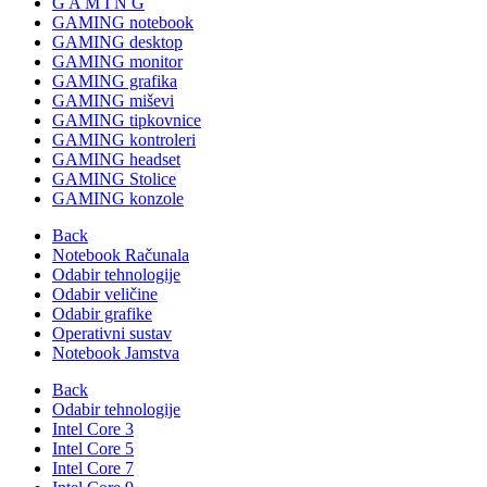
G A M I N G
GAMING notebook
GAMING desktop
GAMING monitor
GAMING grafika
GAMING miševi
GAMING tipkovnice
GAMING kontroleri
GAMING headset
GAMING Stolice
GAMING konzole
Back
Notebook Računala
Odabir tehnologije
Odabir veličine
Odabir grafike
Operativni sustav
Notebook Jamstva
Back
Odabir tehnologije
Intel Core 3
Intel Core 5
Intel Core 7