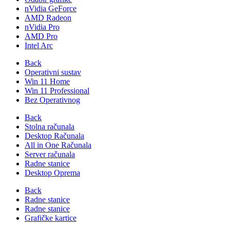
nVidia GeForce
AMD Radeon
nVidia Pro
AMD Pro
Intel Arc
Back
Operativni sustav
Win 11 Home
Win 11 Professional
Bez Operativnog
Back
Stolna računala
Desktop Računala
All in One Računala
Server računala
Radne stanice
Desktop Oprema
Back
Radne stanice
Radne stanice
Grafičke kartice