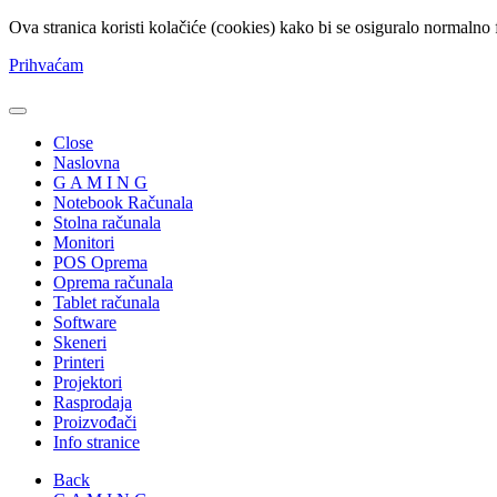
Ova stranica koristi kolačiće (cookies) kako bi se osiguralo normalno 
Prihvaćam
Close
Naslovna
G A M I N G
Notebook Računala
Stolna računala
Monitori
POS Oprema
Oprema računala
Tablet računala
Software
Skeneri
Printeri
Projektori
Rasprodaja
Proizvođači
Info stranice
Back