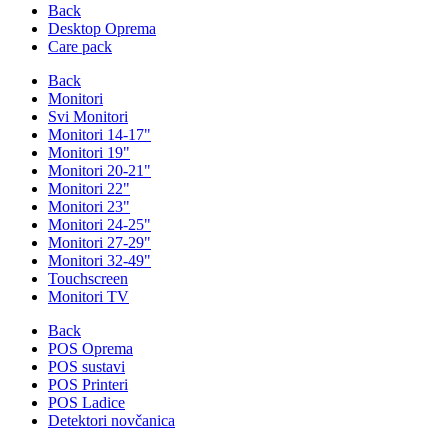
Back
Desktop Oprema
Care pack
Back
Monitori
Svi Monitori
Monitori 14-17"
Monitori 19"
Monitori 20-21"
Monitori 22"
Monitori 23"
Monitori 24-25"
Monitori 27-29"
Monitori 32-49"
Touchscreen
Monitori TV
Back
POS Oprema
POS sustavi
POS Printeri
POS Ladice
Detektori novčanica