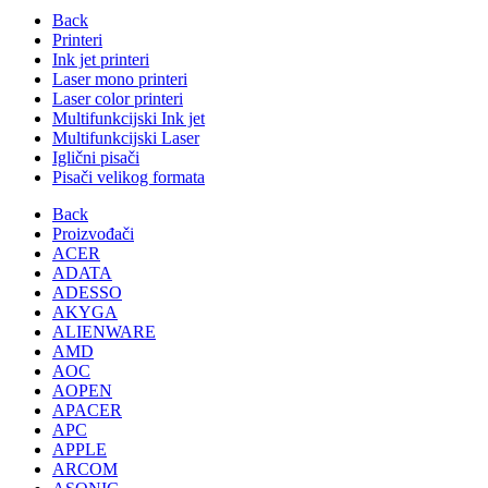
Back
Printeri
Ink jet printeri
Laser mono printeri
Laser color printeri
Multifunkcijski Ink jet
Multifunkcijski Laser
Iglični pisači
Pisači velikog formata
Back
Proizvođači
ACER
ADATA
ADESSO
AKYGA
ALIENWARE
AMD
AOC
AOPEN
APACER
APC
APPLE
ARCOM