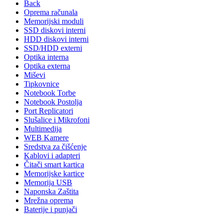
Back
Oprema računala
Memorijski moduli
SSD diskovi interni
HDD diskovi interni
SSD/HDD externi
Optika interna
Optika externa
Miševi
Tipkovnice
Notebook Torbe
Notebook Postolja
Port Replicatori
Slušalice i Mikrofoni
Multimedija
WEB Kamere
Sredstva za čišćenje
Kablovi i adapteri
Čitači smart kartica
Memorijske kartice
Memorija USB
Naponska Zaštita
Mrežna oprema
Baterije i punjači