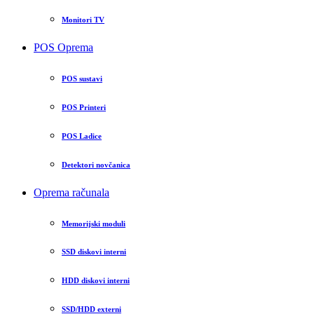
Monitori TV
POS Oprema
POS sustavi
POS Printeri
POS Ladice
Detektori novčanica
Oprema računala
Memorijski moduli
SSD diskovi interni
HDD diskovi interni
SSD/HDD externi