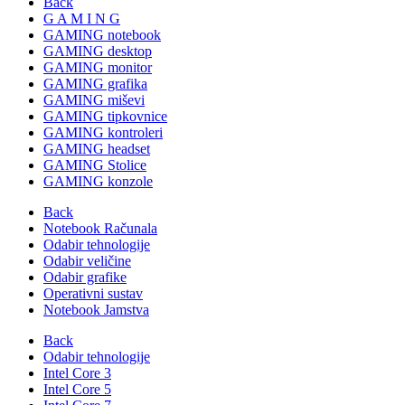
Back
G A M I N G
GAMING notebook
GAMING desktop
GAMING monitor
GAMING grafika
GAMING miševi
GAMING tipkovnice
GAMING kontroleri
GAMING headset
GAMING Stolice
GAMING konzole
Back
Notebook Računala
Odabir tehnologije
Odabir veličine
Odabir grafike
Operativni sustav
Notebook Jamstva
Back
Odabir tehnologije
Intel Core 3
Intel Core 5