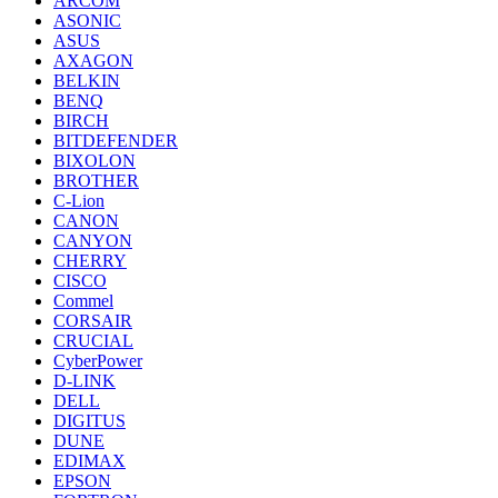
ARCOM
ASONIC
ASUS
AXAGON
BELKIN
BENQ
BIRCH
BITDEFENDER
BIXOLON
BROTHER
C-Lion
CANON
CANYON
CHERRY
CISCO
Commel
CORSAIR
CRUCIAL
CyberPower
D-LINK
DELL
DIGITUS
DUNE
EDIMAX
EPSON