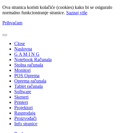
Ova stranica koristi kolačiće (cookies) kako bi se osiguralo
normalno funkcioniranje stranice.
Saznaj više
Prihvaćam
Close
Naslovna
G A M I N G
Notebook Računala
Stolna računala
Monitori
POS Oprema
Oprema računala
Tablet računala
Software
Skeneri
Printeri
Projektori
Rasprodaja
Proizvođači
Info stranice