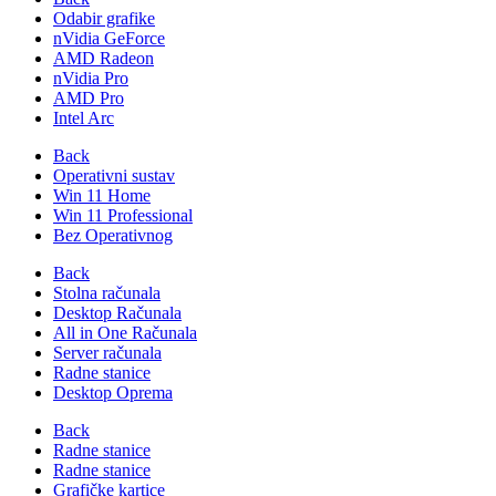
Odabir grafike
nVidia GeForce
AMD Radeon
nVidia Pro
AMD Pro
Intel Arc
Back
Operativni sustav
Win 11 Home
Win 11 Professional
Bez Operativnog
Back
Stolna računala
Desktop Računala
All in One Računala
Server računala
Radne stanice
Desktop Oprema
Back
Radne stanice
Radne stanice
Grafičke kartice