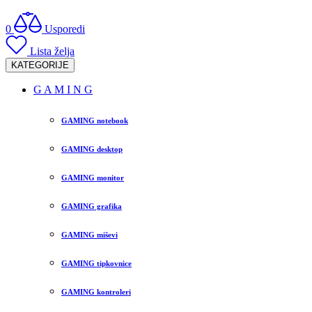
0
Usporedi
Lista želja
KATEGORIJE
G A M I N G
GAMING notebook
GAMING desktop
GAMING monitor
GAMING grafika
GAMING miševi
GAMING tipkovnice
GAMING kontroleri