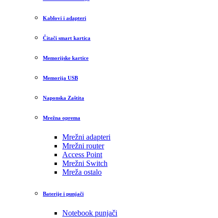
Kablovi i adapteri
Čitači smart kartica
Memorijske kartice
Memorija USB
Naponska Zaštita
Mrežna oprema
Mrežni adapteri
Mrežni router
Access Point
Mrežni Switch
Mreža ostalo
Baterije i punjači
Notebook punjači