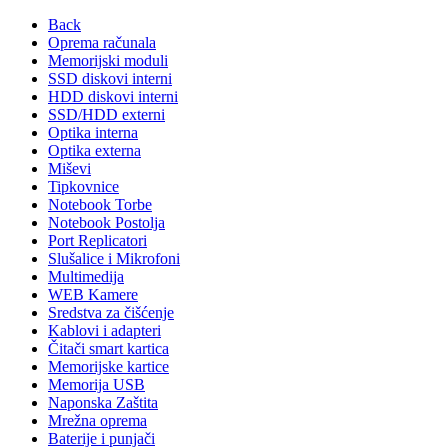
Back
Oprema računala
Memorijski moduli
SSD diskovi interni
HDD diskovi interni
SSD/HDD externi
Optika interna
Optika externa
Miševi
Tipkovnice
Notebook Torbe
Notebook Postolja
Port Replicatori
Slušalice i Mikrofoni
Multimedija
WEB Kamere
Sredstva za čišćenje
Kablovi i adapteri
Čitači smart kartica
Memorijske kartice
Memorija USB
Naponska Zaštita
Mrežna oprema
Baterije i punjači