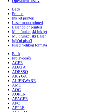
Operativni sustav
Back
Printeri
Ink jet printeri
Laser mono printeri
Laser color printeri
Multifunkcijski Ink jet
Multifunkcijski Laser
Iglični pisači
Pisači velikog formata
Back
Proizvođači
ACER
ADATA
ADESSO
AKYGA
ALIENWARE
AMD
AOC
AOPEN
APACER
APC
APPLE