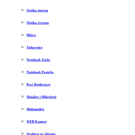
Optika interna
Optika externa
Miševi
Tipkovnice
Notebook Torbe
Notebook Postolja
Port Replicatori
Slušalice i Mikrofoni
Multimedija
WEB Kamere
Sredstva za čišćenje