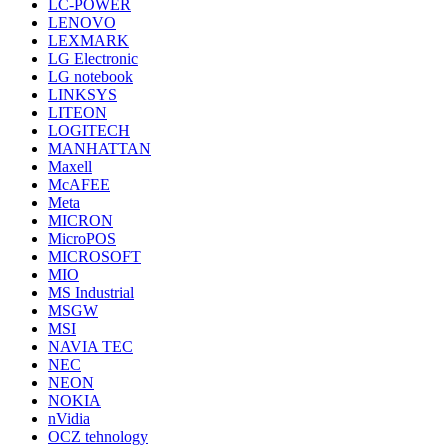
LC-POWER
LENOVO
LEXMARK
LG Electronic
LG notebook
LINKSYS
LITEON
LOGITECH
MANHATTAN
Maxell
McAFEE
Meta
MICRON
MicroPOS
MICROSOFT
MIO
MS Industrial
MSGW
MSI
NAVIA TEC
NEC
NEON
NOKIA
nVidia
OCZ tehnology