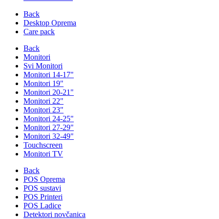
Back
Desktop Oprema
Care pack
Back
Monitori
Svi Monitori
Monitori 14-17"
Monitori 19"
Monitori 20-21"
Monitori 22"
Monitori 23"
Monitori 24-25"
Monitori 27-29"
Monitori 32-49"
Touchscreen
Monitori TV
Back
POS Oprema
POS sustavi
POS Printeri
POS Ladice
Detektori novčanica