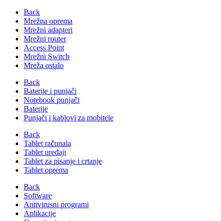
Back
Mrežna oprema
Mrežni adapteri
Mrežni router
Access Point
Mrežni Switch
Mreža ostalo
Back
Baterije i punjači
Notebook punjači
Baterije
Punjači i kablovi za mobitele
Back
Tablet računala
Tablet uređaji
Tablet za pisanje i crtanje
Tablet oprema
Back
Software
Antivirusni programi
Aplikacije