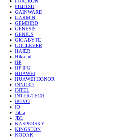
FORTRON
FUJITSU
GAINWARD
GARMIN
GEMBIRD
GENESIS
GENIUS
GIGABYTE
GOCLEVER
HAIER
Hiksemi
HP
HP IPG
HUAWEI
HUAWEI HONOR
INNO3D
INTEL
INTER-TECH
IPEVO
IQ
Jabra
JBL
KASPERSKY
KINGSTON
KODAK