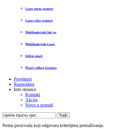
Laser mono printeri
Laser color printeri
Multifunkcijski Ink jet
Multifunkcijski Laser
Iglični pisači
Pisači velikog formata
Projektori
Rasprodaja
Info stranice
Kontakt
Akcija
Novo u ponudi
Traži
Nema proizvoda koji odgovara kriterijima pretraživanja.