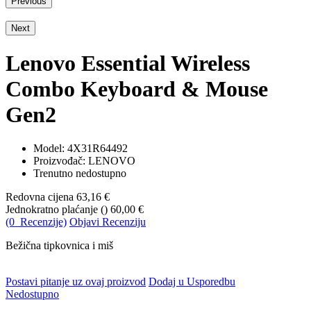
Previous
Next
Lenovo Essential Wireless
Combo Keyboard & Mouse
Gen2
Model:
4X31R64492
Proizvođač: LENOVO
Trenutno nedostupno
Redovna cijena
63,16 €
Jednokratno plaćanje (
)
60,00 €
(0 Recenzije)
Objavi Recenziju
Bežična tipkovnica i miš
Postavi pitanje uz ovaj proizvod
Dodaj u Usporedbu
Nedostupno