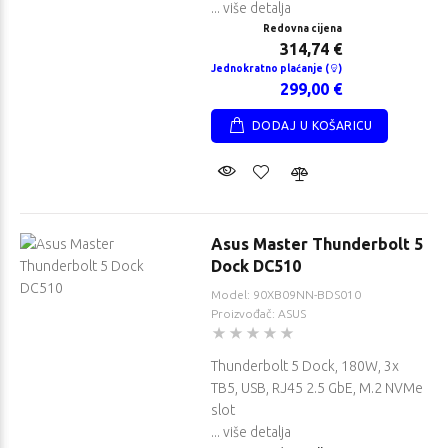
... više detalja
Redovna cijena
314,74 €
Jednokratno plaćanje (
)
299,00 €
DODAJ U KOŠARICU
Asus Master Thunderbolt 5
Dock DC510
Model: 90XB09NN-BDS010
Proizvođač: ASUS
Thunderbolt 5 Dock, 180W, 3x
TB5, USB, RJ45 2.5 GbE, M.2 NVMe
slot
... više detalja