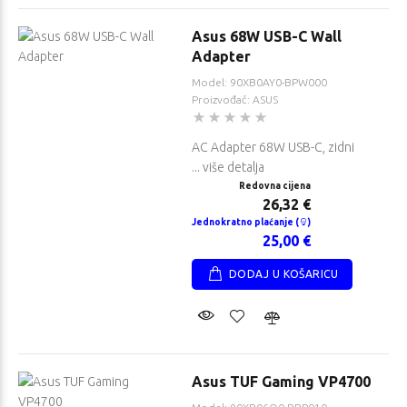
Asus 68W USB-C Wall
Adapter
Model: 90XB0AY0-BPW000
Proizvođač: ASUS
AC Adapter 68W USB-C, zidni
... više detalja
Redovna cijena
26,32 €
Jednokratno plaćanje (
)
25,00 €
DODAJ U KOŠARICU
Asus TUF Gaming VP4700