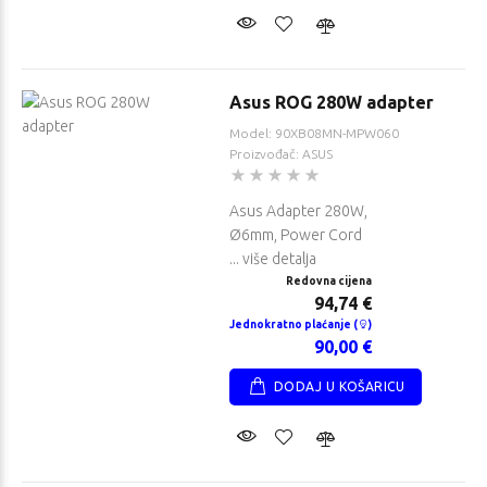
Asus ROG 280W adapter
Model: 90XB08MN-MPW060
Proizvođač: ASUS
Asus Adapter 280W,
Ø6mm, Power Cord
... više detalja
Redovna cijena
94,74 €
Jednokratno plaćanje (
)
90,00 €
DODAJ U KOŠARICU