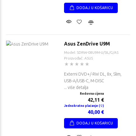
DODAJ U KOŠARICU
Asus ZenDrive U9M
Model: SDRW-08U9M-U/SIL/G/AS
Proizvođač: ASUS
Externi DVD+/-RW DL, 8x, Slim,
USB-A/USB-C, M-DISC
... više detalja
Redovna cijena
42,11 €
Jednokratno plaćanje (
)
40,00 €
DODAJ U KOŠARICU