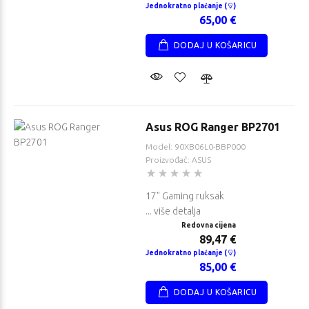
Jednokratno plaćanje (
)
65,00 €
DODAJ U KOŠARICU
Asus ROG Ranger BP2701
Model: 90XB06L0-BBP000
Proizvođač: ASUS
17" Gaming ruksak
... više detalja
Redovna cijena
89,47 €
Jednokratno plaćanje (
)
85,00 €
DODAJ U KOŠARICU