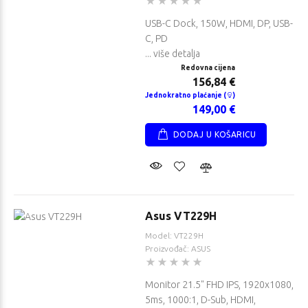
USB-C Dock, 150W, HDMI, DP, USB-
C, PD
... više detalja
Redovna cijena
156,84 €
Jednokratno plaćanje (
)
149,00 €
DODAJ U KOŠARICU
Asus VT229H
Model: VT229H
Proizvođač: ASUS
Monitor 21.5" FHD IPS, 1920x1080,
5ms, 1000:1, D-Sub, HDMI,