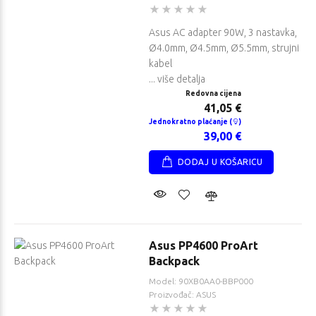
Asus AC adapter 90W, 3 nastavka,
Ø4.0mm, Ø4.5mm, Ø5.5mm, strujni
kabel
... više detalja
Redovna cijena
41,05 €
Jednokratno plaćanje (
)
39,00 €
DODAJ U KOŠARICU
Asus PP4600 ProArt
Backpack
Model: 90XB0AA0-BBP000
Proizvođač: ASUS