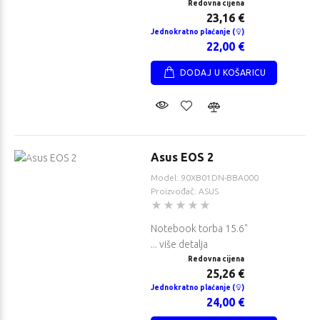
Redovna cijena
23,16 €
Jednokratno plaćanje (
)
22,00 €
DODAJ U KOŠARICU
Asus EOS 2
Model: 90XB01DN-BBA000
Proizvođač: ASUS
Notebook torba 15.6"
... više detalja
Redovna cijena
25,26 €
Jednokratno plaćanje (
)
24,00 €