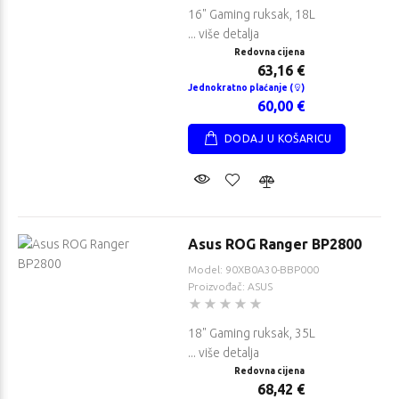
16" Gaming ruksak, 18L
... više detalja
Redovna cijena
63,16 €
Jednokratno plaćanje (
)
60,00 €
DODAJ U KOŠARICU
Asus ROG Ranger BP2800
Model: 90XB0A30-BBP000
Proizvođač: ASUS
18" Gaming ruksak, 35L
... više detalja
Redovna cijena
68,42 €