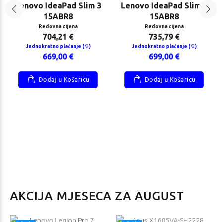
Lenovo IdeaPad Slim 3
Lenovo IdeaPad Slim 3
15ABR8
15ABR8
Redovna cijena
Redovna cijena
704,21 €
735,79 €
Jednokratno plaćanje (
)
Jednokratno plaćanje (
)
669,00 €
699,00 €
Dodaj u Košaricu
Dodaj u Košaricu
AKCIJA MJESECA ZA AUGUST