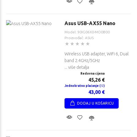
Asus USB-AX55 Nano
Model: 90IG06X0-MO0B00
Proizvođač: ASUS
Wireless USB adapter, WiFi 6, Dual
band 2.4GHz/5GHz
... više detalja
Redovna cijena
45,26 €
Jednokratno plaćanje (
)
43,00 €
DODAJ U KOŠARICU