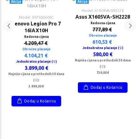
Akcija
Akcija
Model: X1605VA-SH2228
Asus X1605VA-SH2228
Model: 83F500A0SC
Lenovo Legion Pro 7
Redovna cijena
777,89 €
16IAX10H
Obročno plaćanje
Redovna cijena
610,53 €
4.209,47 €
Jednokratno plaćanje (
)
Obročno plaćanje
580,00 €
4.104,21 €
Najniža cijena u prethodnih 30 dana
Jednokratno plaćanje (
)
(
):
3.899,00 €
739,00 €
Najniža cijena u prethodnih 30 dana
(
):
3.999,00 €
Dodaj u Košaricu
Dodaj u Košaricu