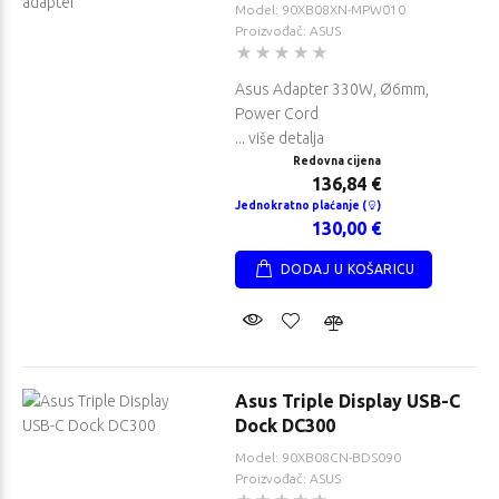
Model: 90XB08XN-MPW010
Proizvođač: ASUS
Asus Adapter 330W, Ø6mm,
Power Cord
... više detalja
Redovna cijena
136,84 €
Jednokratno plaćanje (
)
130,00 €
DODAJ U KOŠARICU
Asus Triple Display USB-C
Dock DC300
Model: 90XB08CN-BDS090
Proizvođač: ASUS