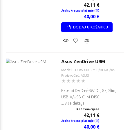
42,11 €
Jednokratno plaćanje (
)
40,00 €
DODAJ U KOŠARICU
Asus ZenDrive U9M
Model: SDRW-08U9M-U/BLK/G/AS
Proizvođač: ASUS
Externi DVD+/-RW DL, 8x, Slim,
USB-A/USB-C, M-DISC
... više detalja
Redovna cijena
42,11 €
Jednokratno plaćanje (
)
40,00 €