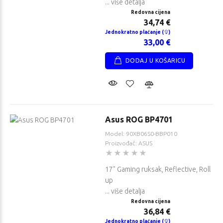
... više detalja
Redovna cijena
34,74 €
Jednokratno plaćanje (
)
33,00 €
DODAJ U KOŠARICU
Asus ROG BP4701
Model: 90XB06S0-BBP010
Proizvođač: ASUS
17" Gaming ruksak, Reflective, Roll
Lenovo IdeaPad Slim
HP EliteBook 8
up
3 15ABR8
G2i 16
... više detalja
Redovna cijena
Redovna cijena
Redovna cijena
704,21 €
1.998,95 €
36,84 €
Jednokratno plaćanje (
)
Jednokratno
Jednokratno plaćanje (
)