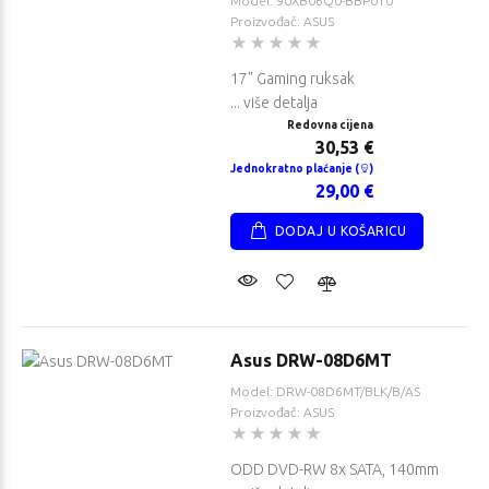
Model: 90XB06Q0-BBP010
Proizvođač: ASUS
17" Gaming ruksak
... više detalja
Redovna cijena
30,53 €
Jednokratno plaćanje (
)
29,00 €
DODAJ U KOŠARICU
Asus DRW-08D6MT
Model: DRW-08D6MT/BLK/B/AS
Proizvođač: ASUS
ODD DVD-RW 8x SATA, 140mm