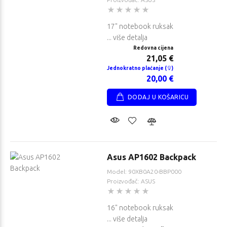
17" notebook ruksak
... više detalja
Redovna cijena
21,05 €
Jednokratno plaćanje (
)
20,00 €
DODAJ U KOŠARICU
Asus AP1602 Backpack
Model: 90XB0A20-BBP000
Proizvođač: ASUS
16" notebook ruksak
... više detalja