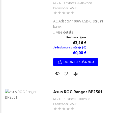
Model: 90XB077N-MPW000
Proizvođač: ASUS
AC Adapter 100W USB-C, strujni
kabel
... više detalja
Redovna cijena
63,16 €
Jednokratno plaćanje (
)
60,00 €
DODAJ U KOŠARICU
Asus ROG Ranger BP2501
Model: 90XB0920-BBP000
Proizvođač: ASUS