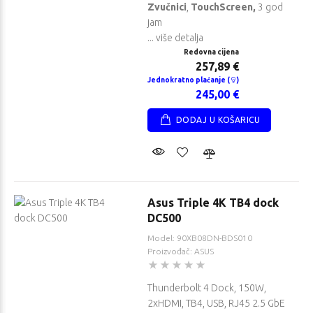
Zvučnici
,
TouchScreen,
3 god
jam
... više detalja
Redovna cijena
257,89 €
Jednokratno plaćanje (
)
245,00 €
DODAJ U KOŠARICU
Asus Triple 4K TB4 dock
DC500
Model: 90XB08DN-BDS010
Proizvođač: ASUS
Thunderbolt 4 Dock, 150W,
2xHDMI, TB4, USB, RJ45 2.5 GbE