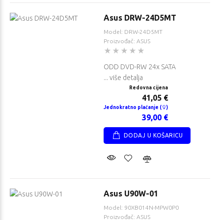
Asus DRW-24D5MT
Model: DRW-24D5MT
Proizvođač: ASUS
ODD DVD-RW 24x SATA
... više detalja
Redovna cijena
41,05 €
Jednokratno plaćanje (
)
39,00 €
DODAJ U KOŠARICU
Asus U90W-01
Model: 90XB014N-MPW0P0
Proizvođač: ASUS