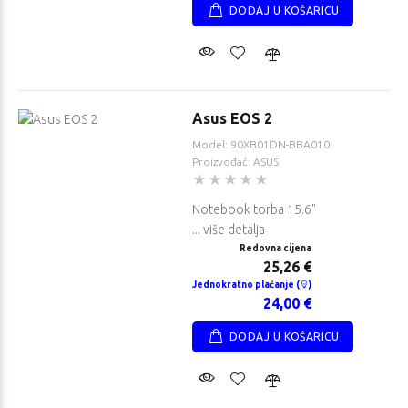
DODAJ U KOŠARICU
Asus EOS 2
Model: 90XB01DN-BBA010
Proizvođač: ASUS
Notebook torba 15.6"
... više detalja
Redovna cijena
25,26 €
Jednokratno plaćanje (
)
24,00 €
DODAJ U KOŠARICU