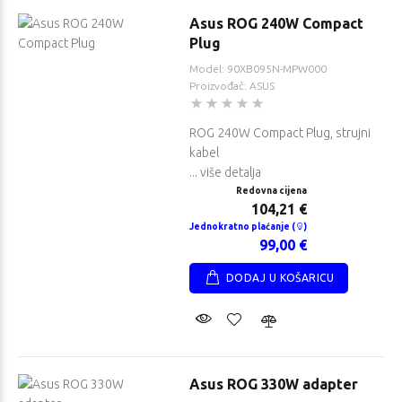
Asus ROG 240W Compact
Plug
Model: 90XB095N-MPW000
Proizvođač: ASUS
ROG 240W Compact Plug, strujni
kabel
... više detalja
Redovna cijena
104,21 €
Jednokratno plaćanje (
)
99,00 €
DODAJ U KOŠARICU
Asus ROG 330W adapter