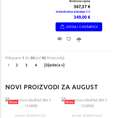
Redovna cijena
367,37 €
Jednokratno plaćanje (
)
349,00 €
DODAJ U KOŠARICU
Prikazano
1
do
30
(od
92
Proizvoda)
1
2
3
4
[Sljedeća »]
NOVI PROIZVODI ZA AUGUST
Novo
Novo
Model: 82XM01AGSC
Model: 82XM01AHSC