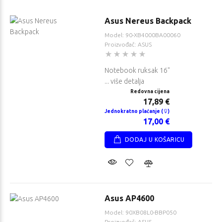
Asus Nereus Backpack
Model: 90-XB4000BA00060
Proizvođač: ASUS
Notebook ruksak 16"
... više detalja
Redovna cijena
17,89 €
Jednokratno plaćanje (
)
17,00 €
DODAJ U KOŠARICU
Asus AP4600
Model: 90XB08L0-BBP050
Proizvođač: ASUS