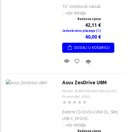
16" notebook ruksak
... više detalja
Redovna cijena
42,11 €
Jednokratno plaćanje (
)
40,00 €
DODAJ U KOŠARICU
Asus ZenDrive U8M
Model: SDRW-08U8M-U/BLK/G/AS
Proizvođač: ASUS
Externi CD-DVD+/-RW DL, Slim,
USB-C, M-DISC
... više detalja
Redovna cijena