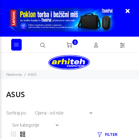
0
Naslovna
ASUS
ASUS
Sortiraj po :
FILTER