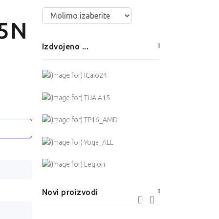
Izaberite ...
25N
Izdvojeno ...
Novi proizvodi