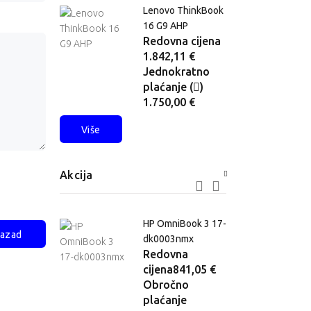
iteBook 8 G2i
Lenovo ThinkBook
16 G9 AHP
vna cijena
Redovna cijena
1,05 €
1.842,11 €
nokratno
Jednokratno
anje (
)
plaćanje (
)
9,00 €
1.750,00 €
Više
Akcija
vo ThinkPad
HP OmniBook 3 17-
azad
en 6 (Intel)
dk0003nmx
ovna
Redovna
na
2.735,79 €
cijena
841,05 €
očno
Obročno
anje
plaćanje