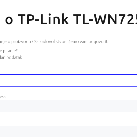
je o TP-Link TL-WN7
itanje o proizvodu ? Sa zadovoljstvom ćemo vam odgovoriti.
e pitanje?
an podatak
ess:
HP EliteBook 8 G2i