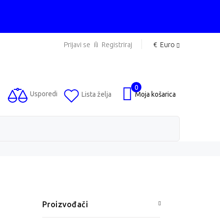
Prijavi se
ili
Registriraj
€
Euro
0
Usporedi
Lista želja
Moja košarica
Proizvođači