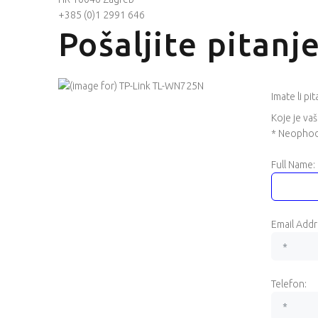
+385 (0)1 2991 646
Pošaljite pitan
Imate li p
Koje je vaš
* Neophod
Full Name:
Email Addr
Telefon: