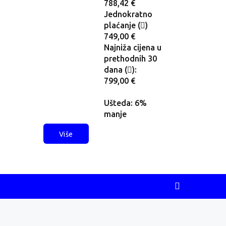
5,26 €
788,42 €
nokratno
Jednokratno
anje (
)
plaćanje (
)
9,00 €
749,00 €
iža cijena u
Najniža cijena u
hodnih 30
prethodnih 30
 (
):
dana (
):
9,00 €
799,00 €
da: 8%
Ušteda: 6%
je
manje
Više