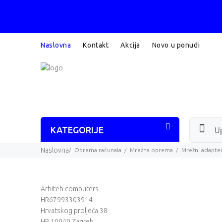
Naslovna
Kontakt
Akcija
Novo u ponudi
KATEGORIJE
Naslovna
Oprema računala
Mrežna oprema
Mrežni adapter
Arhiteh computers
HR67993303914
Hrvatskog proljeća 38
HR 10040 Zagreb