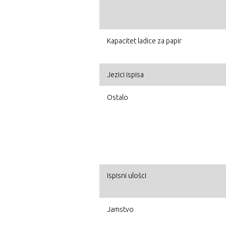
Kapacitet ladice za papir
Jezici ispisa
Ostalo
Ispisni ulošci
Jamstvo