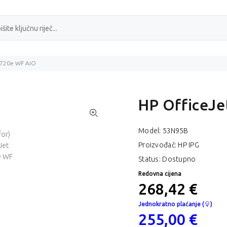
9720e WF AiO
HP OfficeJe
Model:
53N95B
Proizvođač: HP IPG
Status: Dostupno
Redovna cijena
268,42 €
Jednokratno plaćanje (
)
255,00 €