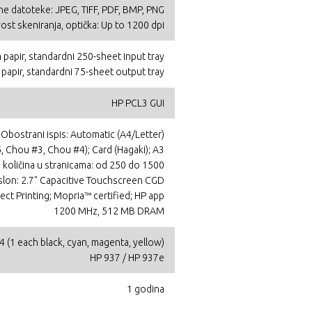
ne datoteke: JPEG, TIFF, PDF, BMP, PNG
vost skeniranja, optička: Up to 1200 dpi
a papir, standardni 250-sheet input tray
a papir, standardni 75-sheet output tray
HP PCL3 GUI
Obostrani ispis: Automatic (A4/Letter)
C6, Chou #3, Chou #4); Card (Hagaki); A3
količina u stranicama: od 250 do 1500
slon: 2.7" Capacitive Touchscreen CGD
ct Printing; Mopria™ certified; HP app
1200 MHz, 512 MB DRAM
4 (1 each black, cyan, magenta, yellow)
HP 937 / HP 937e
1 godina