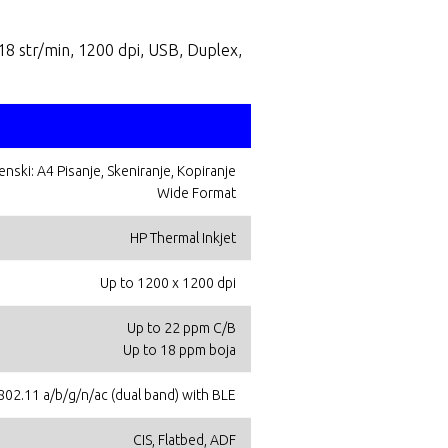
18 str/min, 1200 dpi, USB, Duplex,
nski: A4 Pisanje, Skeniranje, Kopiranje
Wide Format
HP Thermal Inkjet
Up to 1200 x 1200 dpi
Up to 22 ppm C/B
Up to 18 ppm boja
 802.11 a/b/g/n/ac (dual band) with BLE
CIS, Flatbed, ADF