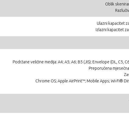
Oblik skenira
Razluči
Ulazni kapacitet z
Izlazni kapacitet z
Podržane veličine medija: A4; A5; A6; B5 (JIS); Envelope (DL, C5, 
Preporučena mjesečna 
Za
Chrome OS; Apple AirPrint™; Mobile Apps; Wi-Fi® Dire