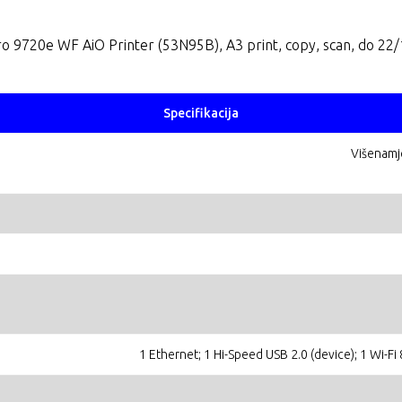
Pro 9720e WF AiO Printer (53N95B), A3 print, copy, scan, do 22/
Specifikacija
Višenamje
1 Ethernet; 1 Hi-Speed USB 2.0 (device); 1 Wi-Fi