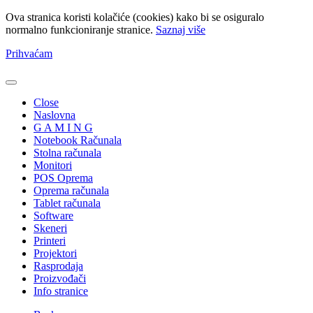
Ova stranica koristi kolačiće (cookies) kako bi se osiguralo
normalno funkcioniranje stranice.
Saznaj više
Prihvaćam
Close
Naslovna
G A M I N G
Notebook Računala
Stolna računala
Monitori
POS Oprema
Oprema računala
Tablet računala
Software
Skeneri
Printeri
Projektori
Rasprodaja
Proizvođači
Info stranice