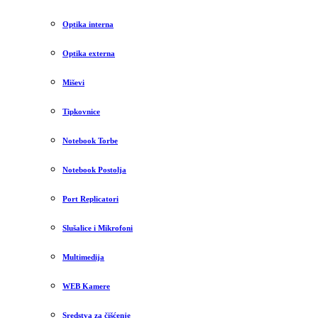
Optika interna
Optika externa
Miševi
Tipkovnice
Notebook Torbe
Notebook Postolja
Port Replicatori
Slušalice i Mikrofoni
Multimedija
WEB Kamere
Sredstva za čišćenje