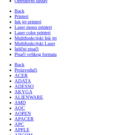
Operativni sustav
Back
Printeri
Ink jet printeri
Laser mono printeri
Laser color printeri
Multifunkcijski Ink jet
Multifunkcijski Laser
Iglični pisači
Pisači velikog formata
Back
Proizvođači
ACER
ADATA
ADESSO
AKYGA
ALIENWARE
AMD
AOC
AOPEN
APACER
APC
APPLE