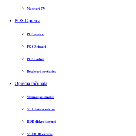
Monitori TV
POS Oprema
POS sustavi
POS Printeri
POS Ladice
Detektori novčanica
Oprema računala
Memorijski moduli
SSD diskovi interni
HDD diskovi interni
SSD/HDD externi