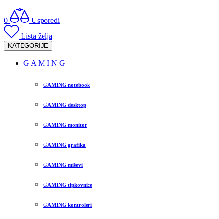
0
Usporedi
Lista želja
KATEGORIJE
G A M I N G
GAMING notebook
GAMING desktop
GAMING monitor
GAMING grafika
GAMING miševi
GAMING tipkovnice
GAMING kontroleri