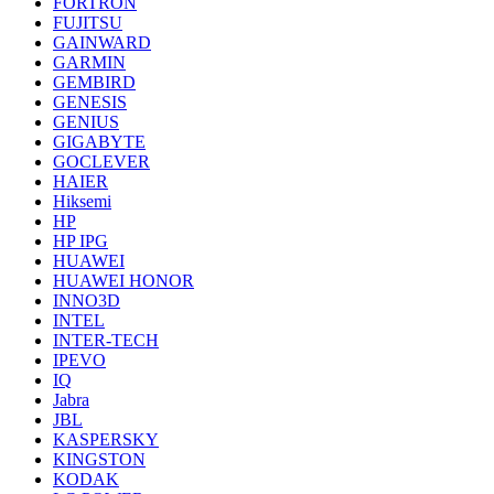
FORTRON
FUJITSU
GAINWARD
GARMIN
GEMBIRD
GENESIS
GENIUS
GIGABYTE
GOCLEVER
HAIER
Hiksemi
HP
HP IPG
HUAWEI
HUAWEI HONOR
INNO3D
INTEL
INTER-TECH
IPEVO
IQ
Jabra
JBL
KASPERSKY
KINGSTON
KODAK