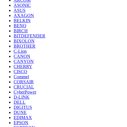
ARCOM
ASONIC
ASUS
AXAGON
BELKIN
BENQ
BIRCH
BITDEFENDER
BIXOLON
BROTHER
C-Lion
CANON
CANYON
CHERRY
CISCO
Commel
CORSAIR
CRUCIAL
CyberPower
D-LINK
DELL
DIGITUS
DUNE
EDIMAX
EPSON