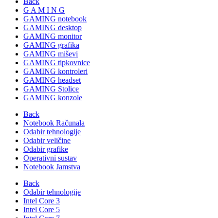
Back
G A M I N G
GAMING notebook
GAMING desktop
GAMING monitor
GAMING grafika
GAMING miševi
GAMING tipkovnice
GAMING kontroleri
GAMING headset
GAMING Stolice
GAMING konzole
Back
Notebook Računala
Odabir tehnologije
Odabir veličine
Odabir grafike
Operativni sustav
Notebook Jamstva
Back
Odabir tehnologije
Intel Core 3
Intel Core 5