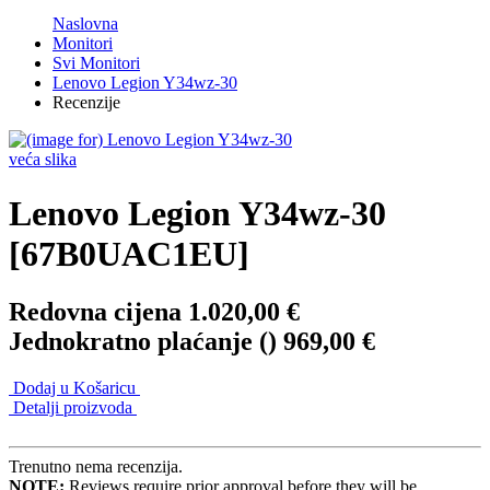
Naslovna
Monitori
Svi Monitori
Lenovo Legion Y34wz-30
Recenzije
veća slika
Lenovo Legion Y34wz-30
[67B0UAC1EU]
Redovna cijena
1.020,00 €
Jednokratno plaćanje (
)
969,00 €
Dodaj u Košaricu
Detalji proizvoda
Trenutno nema recenzija.
NOTE:
Reviews require prior approval before they will be