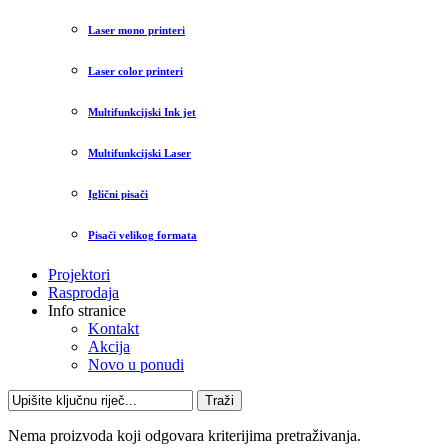
Laser mono printeri
Laser color printeri
Multifunkcijski Ink jet
Multifunkcijski Laser
Iglični pisači
Pisači velikog formata
Projektori
Rasprodaja
Info stranice
Kontakt
Akcija
Novo u ponudi
Traži
Nema proizvoda koji odgovara kriterijima pretraživanja.