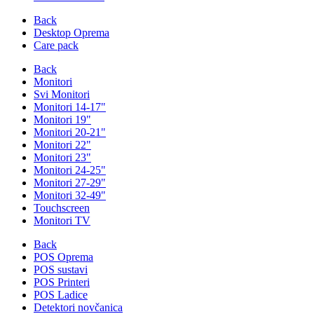
Back
Desktop Oprema
Care pack
Back
Monitori
Svi Monitori
Monitori 14-17"
Monitori 19"
Monitori 20-21"
Monitori 22"
Monitori 23"
Monitori 24-25"
Monitori 27-29"
Monitori 32-49"
Touchscreen
Monitori TV
Back
POS Oprema
POS sustavi
POS Printeri
POS Ladice
Detektori novčanica