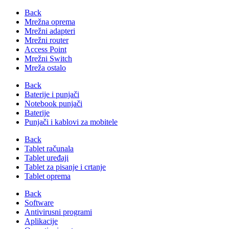
Back
Mrežna oprema
Mrežni adapteri
Mrežni router
Access Point
Mrežni Switch
Mreža ostalo
Back
Baterije i punjači
Notebook punjači
Baterije
Punjači i kablovi za mobitele
Back
Tablet računala
Tablet uređaji
Tablet za pisanje i crtanje
Tablet oprema
Back
Software
Antivirusni programi
Aplikacije