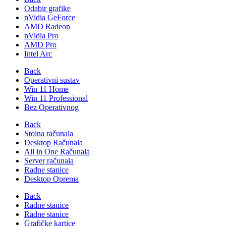
Odabir grafike
nVidia GeForce
AMD Radeon
nVidia Pro
AMD Pro
Intel Arc
Back
Operativni sustav
Win 11 Home
Win 11 Professional
Bez Operativnog
Back
Stolna računala
Desktop Računala
All in One Računala
Server računala
Radne stanice
Desktop Oprema
Back
Radne stanice
Radne stanice
Grafičke kartice