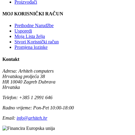
Proizvođači
MOJ KORISNIČKI RAČUN
Prethodne Narudžbe
Usporedi
Moja Lista želja
Stvori Korisnički račun
Promjena lozinke
Kontakt
Adresa:
Arhiteh computers
Hrvatskog proljeća 38
HR 10040 Zagreb Dubrava
Hrvatska
Telefon:
+385 1 2991 646
Radno vrijeme:
Pon-Pet 10:00-18:00
Email:
info@arhiteh.hr