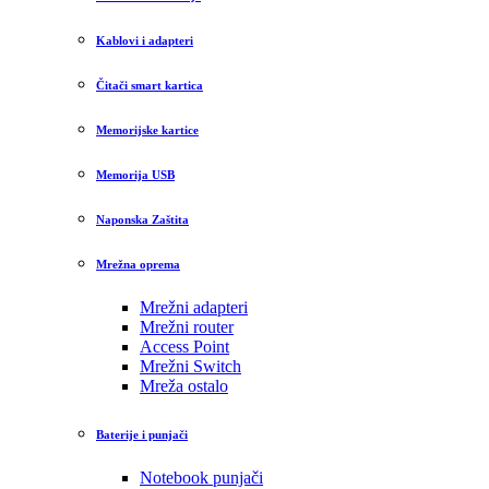
Kablovi i adapteri
Čitači smart kartica
Memorijske kartice
Memorija USB
Naponska Zaštita
Mrežna oprema
Mrežni adapteri
Mrežni router
Access Point
Mrežni Switch
Mreža ostalo
Baterije i punjači
Notebook punjači