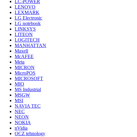
LC-POWER
LENOVO
LEXMARK
LG Electronic
LG notebook
LINKSYS
LITEON
LOGITECH
MANHATTAN
Maxell
McAFEE
Meta
MICRON
MicroPOS
MICROSOFT
MIO
MS Industrial
MSGW
MSI
NAVIA TEC
NEC
NEON
NOKIA
nVidia
OCZ tehnology