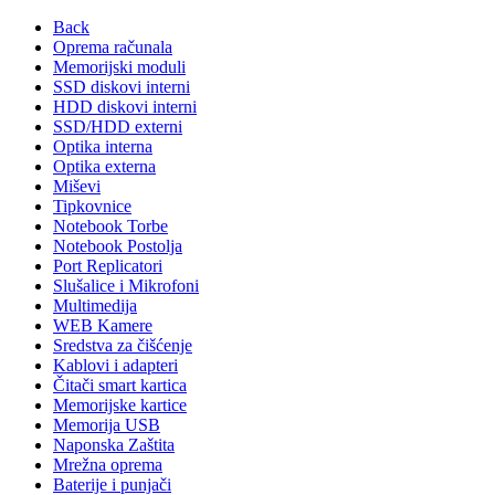
Back
Oprema računala
Memorijski moduli
SSD diskovi interni
HDD diskovi interni
SSD/HDD externi
Optika interna
Optika externa
Miševi
Tipkovnice
Notebook Torbe
Notebook Postolja
Port Replicatori
Slušalice i Mikrofoni
Multimedija
WEB Kamere
Sredstva za čišćenje
Kablovi i adapteri
Čitači smart kartica
Memorijske kartice
Memorija USB
Naponska Zaštita
Mrežna oprema
Baterije i punjači